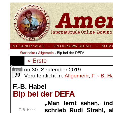
Internationale Onlinezeitung für Frieden
IN EIGENER SACHE
–
ON OUR OWN BEHALF –
NOTA
Startseite
›
Allgemein
›
Bip bei der DEFA
« Erste
on
30. September 2019
Sep.
30
Veröffentlicht In:
Allgemein
,
F. - B. H
F.-B. Habel
Bip bei der DEFA
„Man lernt sehen, in
schrieb Rudi Strahl, 
F.-B. Habel