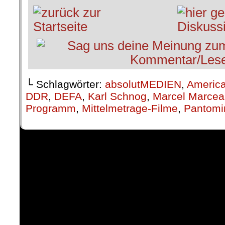
└ Schlagwörter:
absolutMEDIEN
,
Americ
DDR
,
DEFA
,
Karl Schnog
,
Marcel Marcea
Programm
,
Mittelmetrage-Filme
,
Pantom