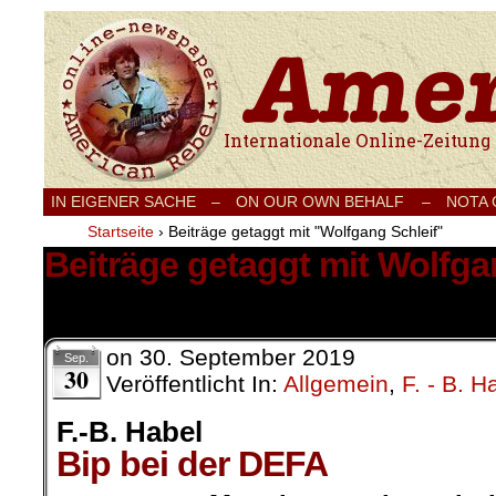
Internationale Onlinezeitung für Frieden
IN EIGENER SACHE
–
ON OUR OWN BEHALF –
NOTA
Startseite
›
Beiträge getaggt mit "Wolfgang Schleif"
Beiträge getaggt mit Wolfga
1 Ergebnis.
on
30. September 2019
Sep.
30
Veröffentlicht In:
Allgemein
,
F. - B. H
F.-B. Habel
Bip bei der DEFA