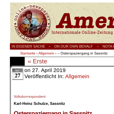
Internationale Onlinezeitung für Frieden
IN EIGENER SACHE
–
ON OUR OWN BEHALF –
NOTA
Startseite
›
Allgemein
›
– Osterspaziergang in Sassnitz
« Erste
on
27. April 2019
Apr.
27
Veröffentlicht In:
Allgemein
Volkskorrespondent
Karl-Heinz Schulze, Sassnitz
.
Osterspaziergang in Sassnitz