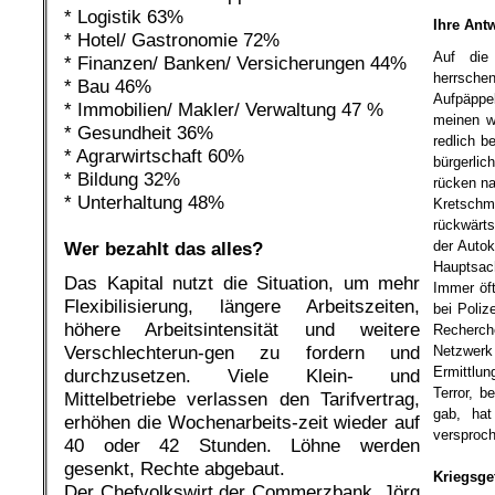
.
* Logistik 63%
Ihre Ant
* Hotel/ Gastronomie 72%
Auf die 
* Finanzen/ Banken/ Versicherungen 44%
herrsc
* Bau 46%
Aufpäppe
* Immobilien/ Makler/ Verwaltung 47 %
meinen w
* Gesundheit 36%
redlich b
* Agrarwirtschaft 60%
bürgerli
* Bildung 32%
rücken na
* Unterhaltung 48%
Kretsch
.
rückwärts
der Autok
Wer bezahlt das alles?
Hauptsach
Das Kapital nutzt die Situation, um mehr
Immer öft
Flexibilisierung, längere Arbeitszeiten,
bei Poliz
höhere Arbeitsintensität und weitere
Recherch
Verschlechterun-gen zu fordern und
Netzwer
Ermittlu
durchzusetzen. Viele Klein- und
Terror, b
Mittelbetriebe verlassen den Tarifvertrag,
gab, hat
erhöhen die Wochenarbeits-zeit wieder auf
versproch
40 oder 42 Stunden. Löhne werden
.
gesenkt, Rechte abgebaut.
Kriegsge
Der Chefvolkswirt der Commerzbank, Jörg