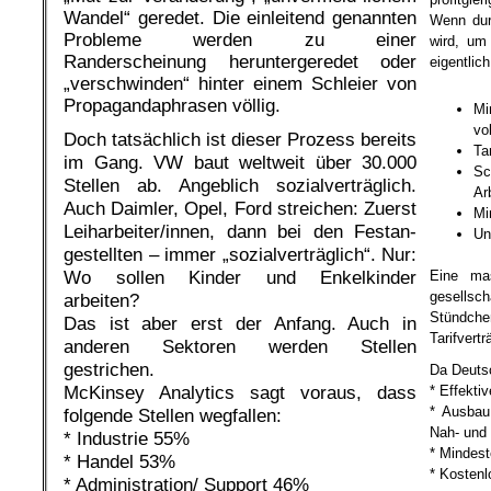
Wandel“ geredet. Die einleitend genannten
Wenn durc
Probleme werden zu einer
wird, um
Randerscheinung heruntergeredet oder
eigentlic
„verschwinden“ hinter einem Schleier von
Propagandaphrasen völlig.
Mi
vo
Doch tatsächlich ist dieser Prozess bereits
Tar
im Gang. VW baut weltweit über 30.000
Sc
Stellen ab. Angeblich sozialverträglich.
Ar
Auch Daimler, Opel, Ford streichen: Zuerst
Mi
Leiharbeiter/innen, dann bei den Festan-
Un
gestellten – immer „sozialverträglich“. Nur:
Wo sollen Kinder und Enkelkinder
Eine mas
gesellsch
arbeiten?
Stündche
Das ist aber erst der Anfang. Auch in
Tarifvertr
anderen Sektoren werden Stellen
gestrichen.
Da Deutsc
McKinsey Analytics sagt voraus, dass
* Effekti
* Ausbau 
folgende Stellen wegfallen:
Nah- und 
* Industrie 55%
* Mindest
* Handel 53%
* Kostenl
* Administration/ Support 46%