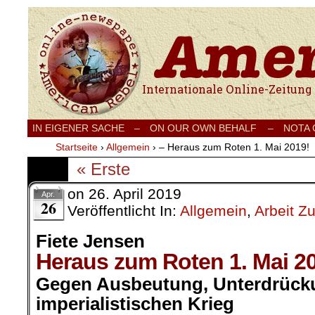
Internationale Onlinezeitung für Frieden
IN EIGENER SACHE
–
ON OUR OWN BEHALF –
NOTA
Startseite
›
Allgemein
›
– Heraus zum Roten 1. Mai 2019!
« Erste
on
26. April 2019
Apr.
26
Veröffentlicht In:
Allgemein
,
Arbeit Z
Fiete Jensen
Heraus zum Roten 1. Mai 2
Gegen Ausbeutung, Unterdrück
imperialistischen Krieg