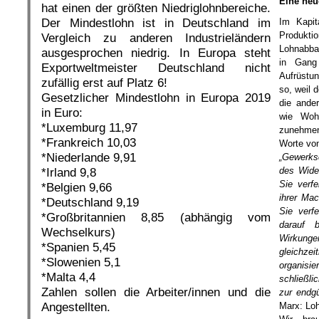
Eine neu
hat einen der größten Niedriglohnbereiche.
Der Mindestlohn ist in Deutschland im
Im Kapita
Produktio
Vergleich zu anderen Industrieländern
Lohnabbau
ausgesprochen niedrig. In Europa steht
in Gang
Exportweltmeister Deutschland nicht
Aufrüstu
zufällig erst auf Platz 6!
so, weil d
Gesetzlicher Mindestlohn in Europa 2019
die ande
in Euro:
wie Wohn
*Luxemburg 11,97
zunehmen
*Frankreich 10,03
Worte von
*Niederlande 9,91
„Gewerks
des Wide
*Irland 9,8
Sie verf
*Belgien 9,66
ihrer Ma
*Deutschland 9,19
Sie verf
*Großbritannien 8,85 (abhängig vom
darauf b
Wechselkurs)
Wirkunge
*Spanien 5,45
gleichze
*Slowenien 5,1
organisie
*Malta 4,4
schließli
Zahlen sollen die Arbeiter/innen und die
zur endg
Angestellten.
Marx: Loh