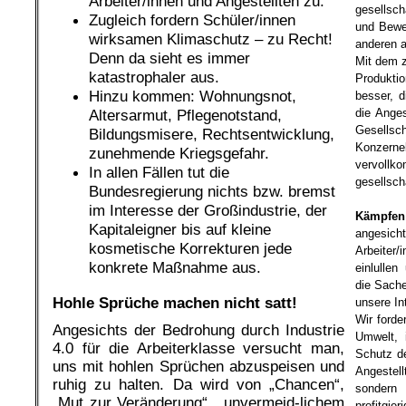
Arbeiter/innen und Angestellten zu.
gesellsch
Zugleich fordern Schüler/innen
und Bewe
wirksamen Klimaschutz – zu Recht!
anderen a
Denn da sieht es immer
Mit dem z
katastrophaler aus.
Produkt
Hinzu kommen: Wohnungsnot,
besser, d
die Ange
Altersarmut, Pflegenotstand,
Gesellsch
Bildungsmisere, Rechtsentwicklung,
Konzerne
zunehmende Kriegsgefahr.
vervoll
In allen Fällen tut die
gesellsch
Bundesregierung nichts bzw. bremst
.
im Interesse der Großindustrie, der
Kämpfen
Kapitaleigner bis auf kleine
angesic
kosmetische Korrekturen jede
Arbeiter
konkrete Maßnahme aus.
einlulle
die Sache
Hohle Sprüche machen nicht satt!
unsere In
Wir forde
Angesichts der Bedrohung durch Industrie
Umwelt, 
4.0 für die Arbeiterklasse versucht man,
Schutz de
uns mit hohlen Sprüchen abzuspeisen und
Angestel
ruhig zu halten. Da wird von „Chancen“,
sondern
„Mut zur Veränderung“, „unvermeid-lichem
profitgier