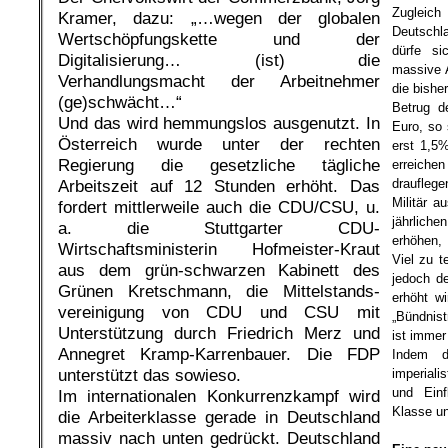
Zugleic
Kramer, dazu: „…wegen der globalen
Deutschl
Wertschöpfungskette und der
dürfe si
Digitalisierung… (ist) die
massive 
Verhandlungsmacht der Arbeitnehmer
die bishe
(ge)schwächt…“
Betrug d
Und das wird hemmungslos ausgenutzt. In
Euro, so 
Österreich wurde unter der rechten
erst 1,5
Regierung die gesetzliche tägliche
erreich
drauflege
Arbeitszeit auf 12 Stunden erhöht. Das
Militär a
fordert mittlerweile auch die CDU/CSU, u.
jährlic
a. die Stuttgarter CDU-
erhöhen, 
Wirtschaftsministerin Hofmeister-Kraut
Viel zu t
aus dem grün-schwarzen Kabinett des
jedoch de
Grünen Kretschmann, die Mittelstands-
erhöht w
vereinigung von CDU und CSU mit
„Bündnist
Unterstützung durch Friedrich Merz und
ist immer
Annegret Kramp-Karrenbauer. Die FDP
Indem d
unterstützt das sowieso.
imperial
und Einf
Im internationalen Konkurrenzkampf wird
Klasse un
die Arbeiterklasse gerade in Deutschland
.
massiv nach unten gedrückt. Deutschland