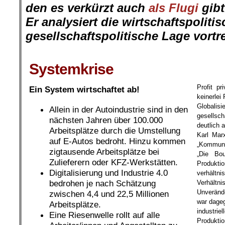
den es verkürzt auch
als Flugi
gibt
Er analysiert die wirtschaftspoliti
gesellschaftspolitische Lage vortre
.
.
Systemkrise
Profit pr
Ein System wirtschaftet ab!
keinerlei
Globali
Allein in der Autoindustrie sind in den
gesellsc
nächsten Jahren über 100.000
deutlich a
Arbeitsplätze durch die Umstellung
Karl Mar
auf E-Autos bedroht. Hinzu kommen
„Kommuni
zigtausende Arbeitsplätze bei
„Die Bou
Zulieferern oder KFZ-Werkstätten.
Produkt
Digitalisierung und Industrie 4.0
verhältn
bedrohen je nach Schätzung
Verhält
Unverände
zwischen 4,4 und 22,5 Millionen
war dageg
Arbeitsplätze.
industrie
Eine Riesenwelle rollt auf alle
Produkti