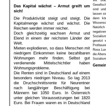
Wir brau
.
Gesellsc
Das Kapital wächst – Armut greift um
sind und
sich!
lassen si
Die Produktivität steigt und steigt. Die
dann kön
Wissensch
Kapitalmenge wächst und wächst. Die
Natürlic
Reichen werden immer reicher.
negativ
Doch gleichzeitig wachsen Armut und
Sozialis
Elend in einem der reichsten Länder der
gesetzt 
Welt.
Profiteur
Mieten explodieren, so dass Menschen mit
Rosa Lux
niedrigem Einkommen keine bezahlbaren
die Altern
Wohnungen mehr finden. Selbst gut
Sozialism
verdienende Mittelschichtler haben
Gemein
Wohnungsprobleme.
Die Renten sind in Deutschland auf einem
besonders niedrigen Niveau. So lag 2013
die Druchschnittsrente für Neurentner
nach langjähriger Beschäftigung bei
Männern bei 1050 Euro. In Österreich
unter gleichen Voraussetzungen bei 1820
Euro. Bei Frauen waren es in Deutschland