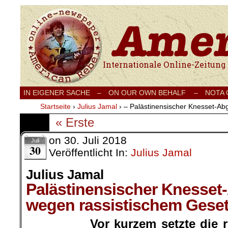
Internationale Onlinezeitung für Frieden
IN EIGENER SACHE
–
ON OUR OWN BEHALF –
NOTA
Startseite
›
Julius Jamal
›
– Palästinensischer Knesset-Abg
« Erste
on
30. Juli 2018
Juli
30
Veröffentlicht In:
Julius Jamal
Julius Jamal
Palästinensischer Knesset-
wegen rassistischem Geset
Vor kurzem setzte die r