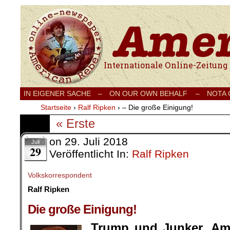
Internationale Onlinezeitung für Frieden
IN EIGENER SACHE
–
ON OUR OWN BEHALF –
NOTA
Startseite
›
Ralf Ripken
›
– Die große Einigung!
« Erste
on
29. Juli 2018
Juli
29
Veröffentlicht In:
Ralf Ripken
Volkskorrespondent
Ralf Ripken
.
Die große Einigung!
Trump und Junker, Am