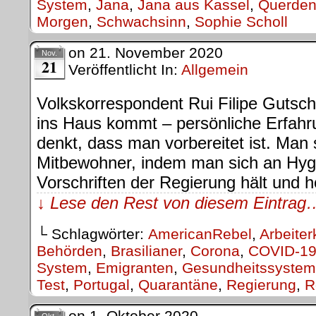
System
,
Jana
,
Jana aus Kassel
,
Querden
Morgen
,
Schwachsinn
,
Sophie Scholl
on
21. November 2020
Nov.
21
Veröffentlicht In:
Allgemein
Volkskorrespondent Rui Filipe Gut
ins Haus kommt – persönliche Erfah
denkt, dass man vorbereitet ist. Man 
Mitbewohner, indem man sich an Hyg
Vorschriften der Regierung hält und h
↓ Lese den Rest von diesem Eintrag
└ Schlagwörter:
AmericanRebel
,
Arbeiter
Behörden
,
Brasilianer
,
Corona
,
COVID-1
System
,
Emigranten
,
Gesundheitssystem
Test
,
Portugal
,
Quarantäne
,
Regierung
,
R
on
1. Oktober 2020