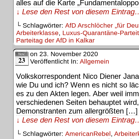
alles auf die Karte „Fundamentaloppo
↓ Lese den Rest von diesem Eintrag
└ Schlagwörter:
AfD Arschlöcher „für Deu
Arbeiterklasse
,
Luxus-Quarantäne-Partei
Parteitag der AfD in Kalkar
on
23. November 2020
Nov.
23
Veröffentlicht In:
Allgemein
Volkskorrespondent Nico Diener Jana
wie Du und ich? Wenn es nicht so läc
es zu den Akten legen. Aber weil imm
verschiedenen Seiten behauptet wird
Demonstranten zum allergrößten […]
↓ Lese den Rest von diesem Eintrag
└ Schlagwörter:
AmericanRebel
,
Arbeiter