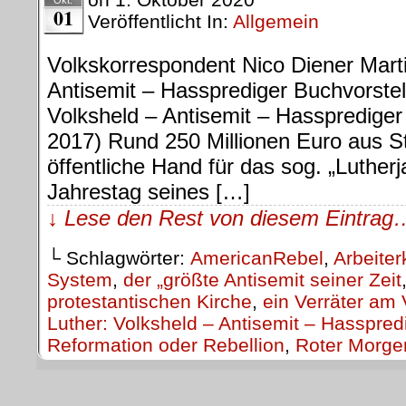
Okt.
01
Veröffentlicht In:
Allgemein
Volkskorrespondent Nico Diener Marti
Antisemit – Hassprediger Buchvorstel
Volksheld – Antisemit – Hassprediger
2017) Rund 250 Millionen Euro aus St
öffentliche Hand für das sog. „Luther
Jahrestag seines […]
↓ Lese den Rest von diesem Eintrag
└ Schlagwörter:
AmericanRebel
,
Arbeiter
System
,
der „größte Antisemit seiner Zeit
protestantischen Kirche
,
ein Verräter am 
Luther: Volksheld – Antisemit – Hasspred
Reformation oder Rebellion
,
Roter Morge