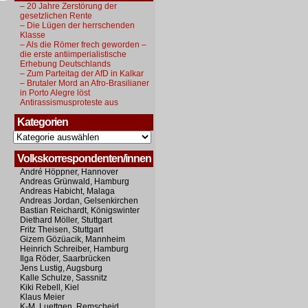
– 20 Jahre Zerstörung der
gesetzlichen Rente
– Die Lügen der herrschenden
Klasse
– Als die Römer frech geworden –
die erste antiimperialistische
Erhebung Deutschlands
– Zum Parteitag der AfD in Kalkar
– Brutaler Mord an Afro-Brasilianer
in Porto Alegre löst
Antirassismusproteste aus
Kategorien
Kategorien
Volkskorrespondenten/innen
André Höppner, Hannover
Andreas Grünwald, Hamburg
Andreas Habicht, Malaga
Andreas Jordan, Gelsenkirchen
Bastian Reichardt, Königswinter
Diethard Möller, Stuttgart
Fritz Theisen, Stuttgart
Gizem Gözüacik, Mannheim
Heinrich Schreiber, Hamburg
Ilga Röder, Saarbrücken
Jens Lustig, Augsburg
Kalle Schulze, Sassnitz
Kiki Rebell, Kiel
Klaus Meier
K-M. Luettgen, Remscheid