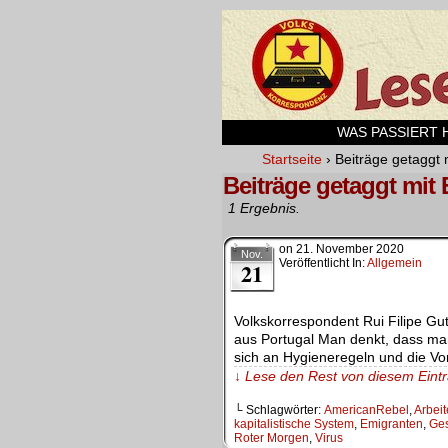
WAS PASSIERT HI
Startseite
›
Beiträge getaggt 
Beiträge getaggt mit
1 Ergebnis.
on
21. November 2020
Nov.
Veröffentlicht In:
Allgemein
21
Volkskorrespondent Rui Filipe 
aus Portugal Man denkt, dass man
sich an Hygieneregeln und die Vor
↓ Lese den Rest von diesem Ein
└ Schlagwörter:
AmericanRebel
,
Arbeit
kapitalistische System
,
Emigranten
,
Ges
Roter Morgen
,
Virus