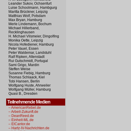
Leander Sukov, Ochsenfurt
Luise Schoolmann, Hambgurg
Maritta Brückner, Leipzig
Matthias Wolf, Potsdam
Max Bryan, Hamburg
Merle Lindemann, Bochum
Michael Hillerband,
Recklinghausen
H. Michael Vilsmeier, Dingolfing
Monika Oette, Leipzig
Nicola Hofediener, Hamburg
Peter Vauel, Essen
Peter Waldemar, Landstuhl
Ralf Ripken, Altenstadt
Rui Gutschmidt, Portugal
Sami Grigo, Mardin
Steffen Weise
Susanne Fiebig, Hamburg
Thomas Schlaack, Kiel
Tobi Hansen, Berlin
Wolfgang Huste, Ahrweiler
Wolfgang Müller, Hamburg
Quasi B., Dresden
Teilnehmende Medien
– AmericanRebel.de
– Arbeit-Zukunft.de
– DeanReed.de
– Einheit-ML.de
– ElCantor.de
– Hartz-IV-Nachrichten.de