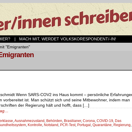
ER?
| MACH MIT, WERDET VOLKSKORESPONDENT/-IN!
mit "Emigranten"
 Emigranten
Gutschmidt Wenn SARS-COV2 ins Haus kommt – persönliche Erfahrunge
 vorbereitet ist. Man schützt sich und seine Mitbewohner, indem man
schriften der Regierung hält und hofft, dass […]
trag…
erklasse
,
Ausnahmezustand
,
Behörden
,
Brasilianer
,
Corona
,
COVID-19
,
Das
undheitssystem
,
Kontrolle
,
Notstand
,
PCR-Test
,
Portugal
,
Quarantäne
,
Regierung
,