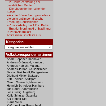
– 20 Jahre Zerstörung der
gesetzlichen Rente
– Die Lügen der herrschenden
Klasse
– Als die Römer frech geworden –
die erste antiimperialistische
Erhebung Deutschlands
– Zum Parteitag der AfD in Kalkar
– Brutaler Mord an Afro-Brasilianer
in Porto Alegre löst
Antirassismusproteste aus
Kategorien
Kategorien
Volkskorrespondenten/innen
André Höppner, Hannover
Andreas Grünwald, Hamburg
Andreas Habicht, Malaga
Andreas Jordan, Gelsenkirchen
Bastian Reichardt, Königswinter
Diethard Möller, Stuttgart
Fritz Theisen, Stuttgart
Gizem Gözüacik, Mannheim
Heinrich Schreiber, Hamburg
Ilga Röder, Saarbrücken
Jens Lustig, Augsburg
Kalle Schulze, Sassnitz
Kiki Rebell, Kiel
Klaus Meier
K-M. Luettgen, Remscheid