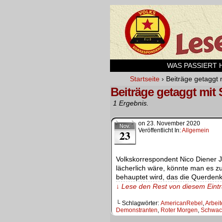
WAS PASSIERT HI
Startseite
›
Beiträge getaggt 
Beiträge getaggt mit
1 Ergebnis.
on
23. November 2020
Nov.
Veröffentlicht In:
Allgemein
23
Volkskorrespondent Nico Diener J
lächerlich wäre, könnte man es z
behauptet wird, das die Querden
↓ Lese den Rest von diesem Ein
└ Schlagwörter:
AmericanRebel
,
Arbeit
Demonstranten
,
Roter Morgen
,
Schwac