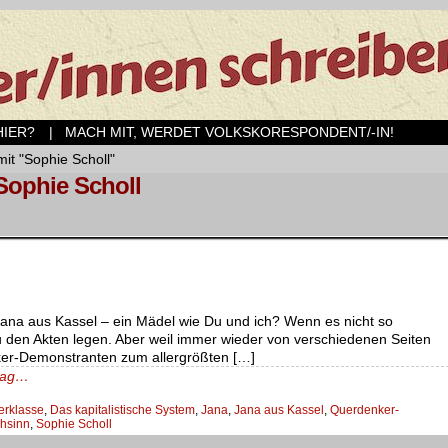
ER?
| MACH MIT, WERDET VOLKSKORESPONDENT/-IN!
mit "Sophie Scholl"
 Sophie Scholl
ana aus Kassel – ein Mädel wie Du und ich? Wenn es nicht so
u den Akten legen. Aber weil immer wieder von verschiedenen Seiten
ker-Demonstranten zum allergrößten […]
trag…
erklasse
,
Das kapitalistische System
,
Jana
,
Jana aus Kassel
,
Querdenker-
hsinn
,
Sophie Scholl