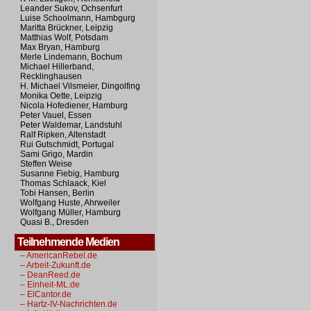
Leander Sukov, Ochsenfurt
Luise Schoolmann, Hambgurg
Maritta Brückner, Leipzig
Matthias Wolf, Potsdam
Max Bryan, Hamburg
Merle Lindemann, Bochum
Michael Hillerband,
Recklinghausen
H. Michael Vilsmeier, Dingolfing
Monika Oette, Leipzig
Nicola Hofediener, Hamburg
Peter Vauel, Essen
Peter Waldemar, Landstuhl
Ralf Ripken, Altenstadt
Rui Gutschmidt, Portugal
Sami Grigo, Mardin
Steffen Weise
Susanne Fiebig, Hamburg
Thomas Schlaack, Kiel
Tobi Hansen, Berlin
Wolfgang Huste, Ahrweiler
Wolfgang Müller, Hamburg
Quasi B., Dresden
Teilnehmende Medien
– AmericanRebel.de
– Arbeit-Zukunft.de
– DeanReed.de
– Einheit-ML.de
– ElCantor.de
– Hartz-IV-Nachrichten.de