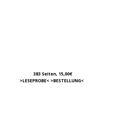
…………
383 Seiten, 15,00€
… .
>
LESEPROBE
< >
BESTELLUNG
<