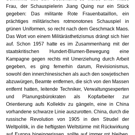
Frau, der Schauspielerin Jiang Quing nur ein Stück
gegeben: Das militante Rote Frauenbataillon, ein
prächtiges militärisches rotmonotones Schauspiel in
grünen Uniformen, so recht nach dem Geschmack Maos.
Das Wort von einem Militärästhetizismus drängt sich hier
auf. Schon 1957 hatte es im Zusammenhang mit der
staatskritischen Hundert-Blumen-Bewegung eine
Kampagne gegen rechts mit Umerziehung durch Arbeit
gegeben, es ging fernerhin darum, Revisionismus,
sowohl den innerchinesischen als auch den sowjetischen
abzuwürgen, Beamte entfernen, die sich von den Massen
entfernt hatten, leitende Techniker, Verwaltungsexperten
und Planungsbürokraten als Kopfarbeiter zur
Orientierung aufs Kollektiv zu gängeln, eine in China
vorhandene schwarze Linie auszurotten. China, durch die
russische Revolution von 1905 in den Strudel der
Weltpolitik, in die heftigsten Weltstürme mit Rückwirkung
auf Europa hineingerissen, sollte auf immer rot bleiben,