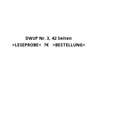
…………….
DWzP Nr. 3, 42 Seiten
…..
>
LESEPROBE
< 7€ >
BESTELLUNG
<