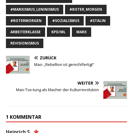
#MARXISMUS_LENINISMUS
#ROTER_MORGEN
#ROTERMORGEN
#SOZIALISMUS
#STALIN
ARBEITERKLASSE
KPD/ML
MARX
REVISIONISMUS
ZURÜCK
Mao: „Rebellion ist gerechtfertigt“
WEITER
Mao-Tse-tung als Macher der Kulturrevolution
1 KOMMENTAR
Heinrich S.