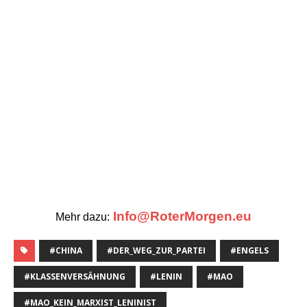
Info@RoterMorgen.eu
Mehr dazu:
#CHINA
#DER_WEG_ZUR_PARTEI
#ENGELS
#KLASSENVERSÄHNUNG
#LENIN
#MAO
#MAO_KEIN_MARXIST_LENINIST