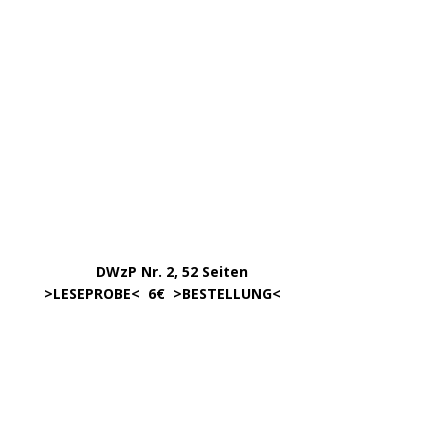
DWzP Nr. 2, 52 Seiten
……
>LESEPROBE
< 6€ >
BESTELLUNG
<