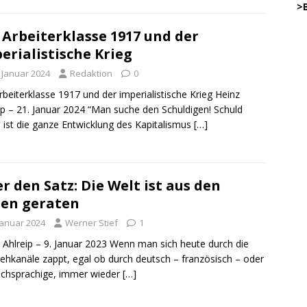
…..
>
 Arbeiterklasse 1917 und der
45
erialistische Krieg
.
. Januar 2024
Redaktion
0
rbeiterklasse 1917 und der imperialistische Krieg Heinz
…………
ip – 21. Januar 2024 “Man suche den Schuldigen! Schuld
… .
 ist die ganze Entwicklung des Kapitalismus
[…]
.
.
DW
r den Satz: Die Welt ist aus den
.
o
en geraten
.
Januar 2024
Werner Stief
1
.
DWz
.
 Ahlreip – 9. Januar 2023 Wenn man sich heute durch die
ehkanäle zappt, egal ob durch deutsch – französisch – oder
.
schsprachige, immer wieder
[…]
DWz
.
on