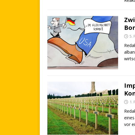
Reakt
Zwi
Bon
5.
Redak
alban
wirts
Imp
Ko
1.
Redak
eines
vor e