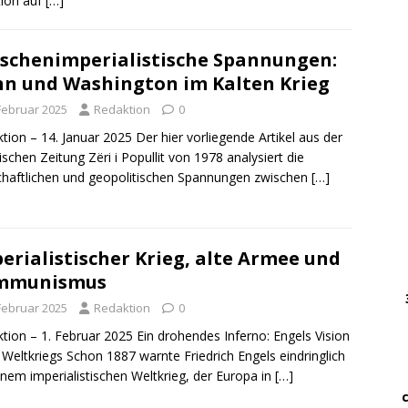
ion auf
[…]
DWz
schenimperialistische Spannungen:
……
n und Washington im Kalten Krieg
…..
 Februar 2025
Redaktion
0
DWz
tion – 14. Januar 2025 Der hier vorliegende Artikel aus der
……
ischen Zeitung Zëri i Popullit von 1978 analysiert die
chaftlichen und geopolitischen Spannungen zwischen
[…]
…
… 
erialistischer Krieg, alte Armee und
mmunismus
………
….
 Februar 2025
Redaktion
0
………
tion – 1. Februar 2025 Ein drohendes Inferno: Engels Vision
 Weltkriegs Schon 1887 warnte Friedrich Engels eindringlich
.
inem imperialistischen Weltkrieg, der Europa in
[…]
…….
…. ..