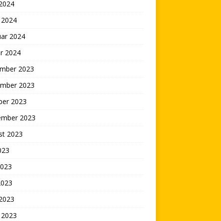
 2024
 2024
uar 2024
r 2024
mber 2023
mber 2023
ber 2023
ember 2023
st 2023
2023
2023
2023
 2023
 2023