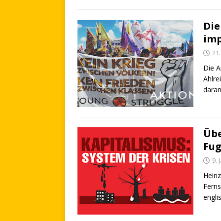
Die
imp
21
Die A
Ahlre
daran
Übe
Fug
9. 
Heinz
Ferns
engli