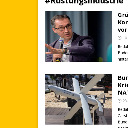
#Rüstungsindustrie
Grü
Kon
vo
10
Redak
Baden
hinte
Bun
Kri
NA
23
Redak
Carst
Bunde