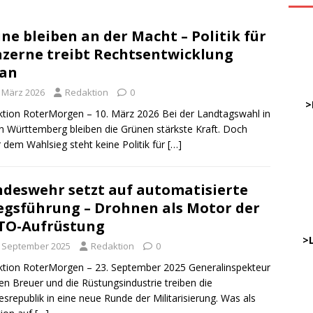
ne bleiben an der Macht – Politik für
ve
zerne treibt Rechtsentwicklung
ran
DWz
. März 2026
Redaktion
0
……
>
tion RoterMorgen – 10. März 2026 Bei der Landtagswahl in
 Württemberg bleiben die Grünen stärkste Kraft. Doch
r dem Wahlsieg steht keine Politik für
[…]
…
……
……
deswehr setzt auf automatisierte
egsführung – Drohnen als Motor der
TO-Aufrüstung
………
…..
>
. September 2025
Redaktion
0
tion RoterMorgen – 23. September 2025 Generalinspekteur
en Breuer und die Rüstungsindustrie treiben die
DWz
srepublik in eine neue Runde der Militarisierung. Was als
…..