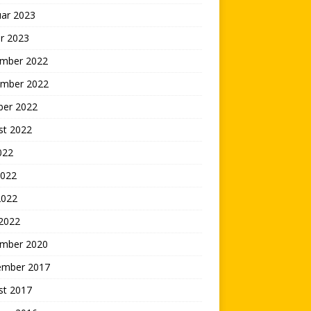
uar 2023
r 2023
mber 2022
mber 2022
ber 2022
st 2022
2022
2022
2022
 2022
mber 2020
ember 2017
st 2017