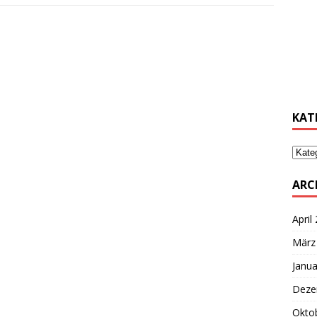
………
………
KAT
ARC
April
März
Janua
Deze
Okto