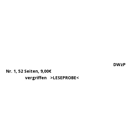
DWzP Nr. 2, 52 Seiten
……
>LESEPROBE
< 6€ >
BESTELLUNG
<
…..
Begleitheft zu DWzP Nr. 2,
………………
Erscheint Ende 2023
……………………
>
LESEPROBE
<
…………….
DWzP Nr. 3, 42 Seiten
…..
>
LESEPROBE
< 7€ >
BESTELLUNG
<
DWzP Nr. 4, 90 Seiten
….. … …
LESEN/DOWNLOAD
DWzP Nr. 5, 42 Seiten
…………..
LESEN/DOWNLOAD
…..