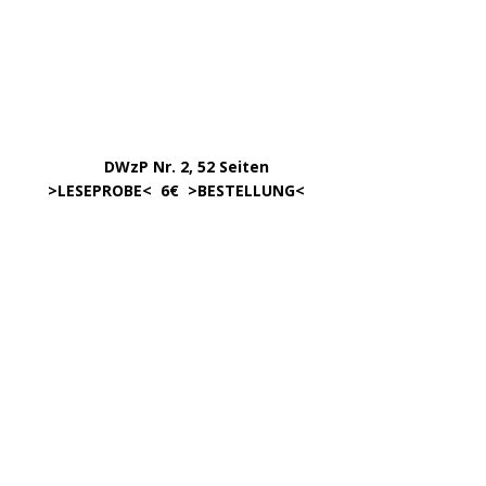
DWzP Nr. 7, 130 Seiten
………….
LESEN/DOWNLOAD
…………
383 Seiten, 15,00€
… .
>
LESEPROBE
< >
BESTELLUNG
<
……………….
WIEDER LIEFERBAR!
….
342 Seit., 15€ >
BESCHREIBUNG
<
………………….
>
BESTELLUNG
<
.
……..
Erscheint in der 1. Hälfte ’24,
…. ..
ca. 180 Seiten >
INFORMATION
<
…..
>BESTELLUNG<
noch nicht möglich.
450 Seiten, 17,00
.
>
Info & BESTELLUNG
<