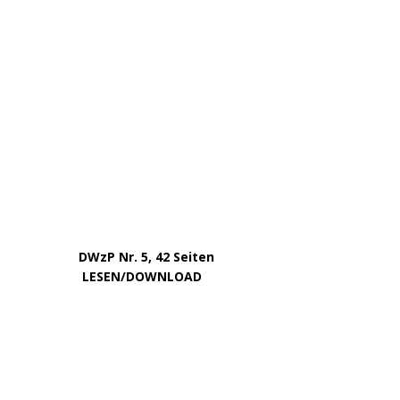
Mai 2025
März 2025
Februar 2025
Januar 2025
Dezember 2024
November 2024
September 2024
August 2024
Juli 2024
Mai 2024
April 2024
März 2024
Februar 2024
Januar 2024