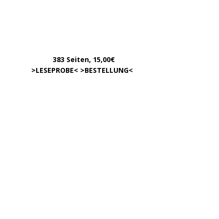
November 2022
Oktober 2022
August 2022
Juli 2022
Juni 2022
Mai 2022
April 2022
Dezember 2020
September 2017
August 2017
Oktober 2016
Juni 2016
VOM GLEICHEN HERAUSGEBERKREIS