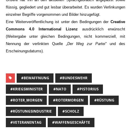
flüssig, gegliedert und gut lesbar überarbeitet. Es wurden Verlinkungen
einzelner Begriffe vorgenommen und Bilder hinzugefügt.
Eine Weiterveröffentlichung ist unter den Bedingungen der
Creative
Commons 4.0 International Lizenz
ausdrücklich erwünscht
(Weitergabe unter gleichen Bedingungen, nicht kommerziell, mit
Nennung der verlinkten Quelle
„Der Weg zur Partei“
und des
Erscheinungsdatums).
#BEWAFFNUNG
#BUNDESWEHR
#KRIEGSMINISTER
#NATO
#PISTORIUS
#ROTER_MORGEN
#ROTERMORGEN
#RÜSTUNG
#RÜSTUNGSINDUSTRIE
#SCHOLZ
#VETERANENTAG
#WAFFENGESCHÄFTE