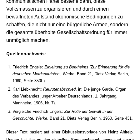
kommunistischen Partei bestehe darin, diese
Volksmassen zu organisieren und durch einen
bewaffneten Aufstand ökonomische Bedingungen zu
schaffen, die nicht nur eine bürgerliche Armee, sondern
die gesamte überholte Gesellschaftsordnung für immer
unmöglich machen.
Quellennachweis:
Friedrich Engels:
Einleitung zu Borkheims ‘Zur Erinnerung für die
deutschen Mordspatrioten‘
, Werke, Band 21, Dietz Verlag Berlin,
1960, Seite 350f.)
Karl Liebknecht:
Rekrutenabschied
, in: Die junge Garde, Organ
des Verbandes junger Arbeiter Deutschlands, 1. Jahrgang,
Mannheim, 1906, Nr. 7).
Vergleiche Friedrich Engels:
Zur Rolle der Gewalt in der
Geschichte, Werke
, Band 21, Dietz Verlag Berlin, 1960, Seite 431.
Dieser Text basiert auf einer Diskussionsvorlage von Heinz Ahlreip.
Unsere hat ihn an den aktuellen Sprachgebrauch angepasst sowie