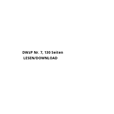
Dezember 2023
November 2023
Oktober 2023
September 2023
August 2023
Juli 2023
Juni 2023
Mai 2023
April 2023
März 2023
Februar 2023
Januar 2023
Dezember 2022