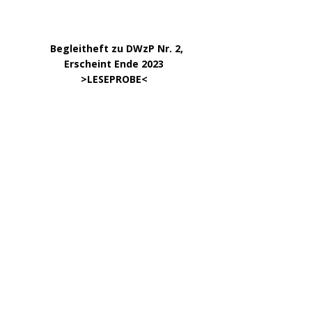
………….. ..
DWzP Nr. 6, 52 Seiten
… ..
>
LESEPROBE
< online ab 3/24
.
.
DWzP Nr. 8, 52 Seiten
.
online ab 4/24
.
.
DWzP Nr. 9, 273 Seiten
.
LESEN/DOWNLOAD
.
DWzP Nr. 10, 52 Seiten
.
online ab 1/24
………………….
Klick aufs Bild