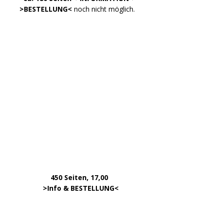
DATEN
Impressum
Datenschutzerklärung
Kontakt
META
Anmelden
Eintrags-Feed
Kommentar-Feed
WordPress.org
Copyright © 2026 | WordPress Theme von
MH Themes