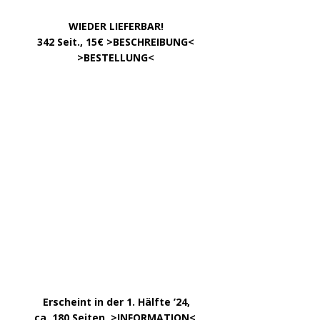
INFOS
Über uns – was ist »Der Weg zur Partei«?
Zum »Gendern«