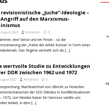
us
 revisionistische „Juche“-Ideologie –
ve
 Angriff auf den Marxismus-
inismus
DWz
. August 2022
Redaktion
0
……
>
ammer, eine Sense und ein Pinsel – so die
tinszenierung der „Partei der Arbeit Koreas“ in Form eines
ndenkmals. Das Regime versteht sich als
[…]
…
……
……
e wertvolle Studie zu Entwicklungen
der DDR zwischen 1962 und 1972
………
 August 2022
Redaktion
0
…..
>
esprechung: Machtwechsel von Ulbricht zu Honecker.
ionsmechanismen der SED-Diktatur in Konfliktsituationen
– 1972, von Monika Kaiser Ein Genosse sandte uns
DWz
nden Artikel, in dem
[…]
…..