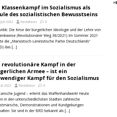
…..
>
 Klassenkampf im Sozialismus als
ule des sozialistischen Bewusstseins
45
 Juli 2022
Redaktion
0
.
ritik: Die Krise der bürgerlichen Ideologie und der Lehre von
Denkweise (Revolutionärer Weg 36/2021) Im Sommer 2021
te die „Marxistisch-Leninistische Partei Deutschlands“
…………
D) das
[…]
… .
.
 revolutionäre Kampf in der
.
DW
.
o
gerlichen Armee – ist ein
wendiger Kampf für den Sozialismus
.
Juli 2022
Redaktion
0
.
DWz
.
tarische Jugend – erlernt das Waffenhandwerk! Heute
n in den unterschiedlichsten Städten zahlreiche
.
estmärsche, Demonstrationen und Kundgebungen
DWz
alten. Sie sind in der BRD bekannt als
[…]
.
on