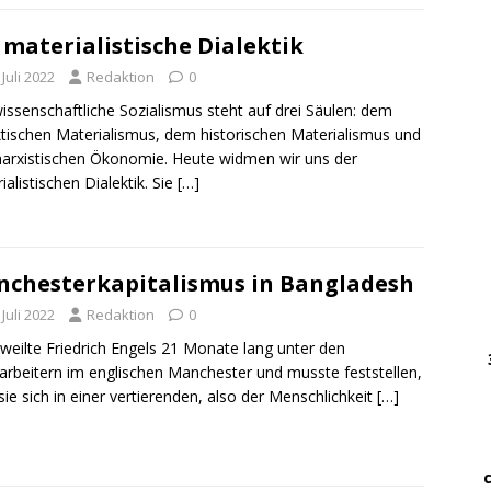
 materialistische Dialektik
DWz
……
 Juli 2022
Redaktion
0
…..
issenschaftliche Sozialismus steht auf drei Säulen: dem
ktischen Materialismus, dem historischen Materialismus und
DWz
arxistischen Ökonomie. Heute widmen wir uns der
……
ialistischen Dialektik. Sie
[…]
…
… 
chesterkapitalismus in Bangladesh
 Juli 2022
Redaktion
0
………
weilte Friedrich Engels 21 Monate lang unter den
….
larbeitern im englischen Manchester und musste feststellen,
………
sie sich in einer vertierenden, also der Menschlichkeit
[…]
.
…….
…. ..