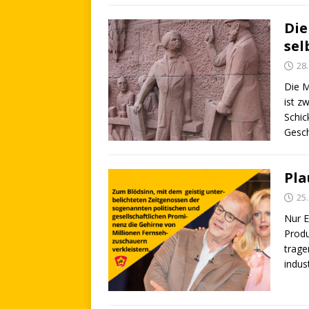
Die
sel
28.
Die M
ist z
Schic
Gesch
Pla
25.
Nur E
Produ
trage
indus