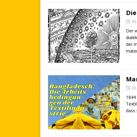
Die
30.
Der w
diale
der m
mater
Man
23.
1844 
Texti
dass 