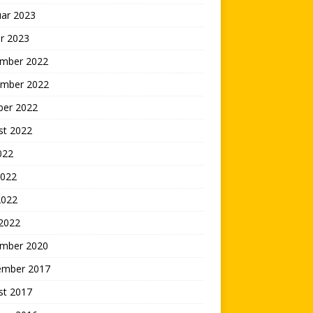
uar 2023
r 2023
mber 2022
mber 2022
ber 2022
st 2022
2022
2022
2022
 2022
mber 2020
ember 2017
st 2017