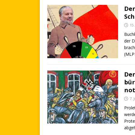
Der
Sch
15.
Buchk
der 
brach
(MLP
Der
bür
not
7. 
Prole
werde
Prot
abgeh