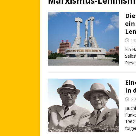
Marxismus-Leninism
Die
ein
Len
14
Ein H
Selbs
Riese
Ein
in 
6.
Buchb
Funkt
1962 
folge