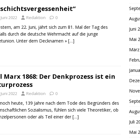
schichtsvergessenheit“
Sept
 Juni 2022
Redaktion
0
Augu
stern, am 22. Juni, jährt sich zum 81. Mal der Tag des
Juni 
alls durch die deutsche Wehrmacht auf die junge
Mai 
etunion. Unter dem Decknamen »
[…]
März
Febr
Janua
l Marx 1868: Der Denkprozess ist ein
Deze
urprozess
Nove
 Juni 2022
Redaktion
0
Sept
noch heute, 139 Jahre nach dem Tode des Begründers des
nschaftlichen Sozialismus, fühlen sich viele Theoretiker, ob
Augu
inzelpersonen oder als Teil einer der
[…]
Juli 
Mai 