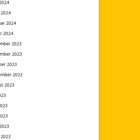
 2024
 2024
uar 2024
r 2024
mber 2023
mber 2023
ber 2023
ember 2023
st 2023
2023
2023
2023
 2023
 2023