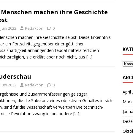
 Menschen machen ihre Geschichte
………
bst
 Juni 2022
Redaktion
0
………
enschen machen ihre Geschichte selbst. Diese Erkenntnis
war ein Fortschritt gegenüber einer göttlichen
KAT
ksalshaftigkeit anhängenden feudal-mittelalterlichen
ichtsreligion, sie erklärt aber noch nicht, aus
[…]
uderschau
ARC
 Juni 2022
Redaktion
0
April
rgebnisse und Zusammenfassungen geistiger
ktionen, die die Substanz eines objektiven Gehaltes in sich
März
n, sind für die Wissenschaft verwertbar! Die technisch-
Janua
trielle Revolution zwang insbesondere
[…]
Deze
Okto