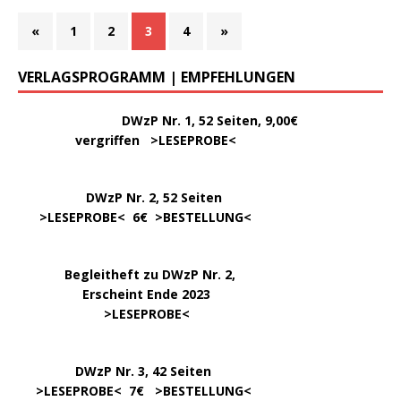
«
1
2
3
4
»
VERLAGSPROGRAMM | EMPFEHLUNGEN
………..
DWzP Nr. 1, 52 Seiten, 9,00€
vergriffen >
LESEPROBE
<
DWzP Nr. 2, 52 Seiten
……
>LESEPROBE
< 6€ >
BESTELLUNG
<
…..
Begleitheft zu DWzP Nr. 2,
………………
Erscheint Ende 2023
……………………
>
LESEPROBE
<
…………….
DWzP Nr. 3, 42 Seiten
…..
>
LESEPROBE
< 7€ >
BESTELLUNG
<