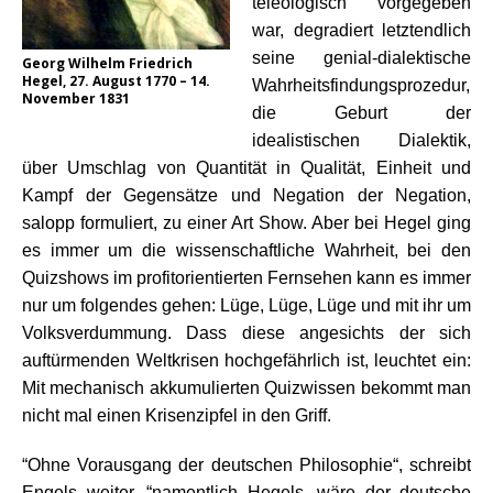
teleologisch vorgegeben
war, degradiert letztendlich
seine genial-dialektische
Georg Wilhelm Friedrich
Hegel, 27. August 1770 – 14.
Wahrheitsfindungsprozedur,
November 1831
die Geburt der
idealistischen Dialektik,
über Umschlag von Quantität in Qualität, Einheit und
Kampf der Gegensätze und Negation der Negation,
salopp formuliert, zu einer Art Show. Aber bei Hegel ging
es immer um die wissenschaftliche Wahrheit, bei den
Quizshows im profitorientierten Fernsehen kann es immer
nur um folgendes gehen: Lüge, Lüge, Lüge und mit ihr um
Volksverdummung. Dass diese angesichts der sich
auftürmenden Weltkrisen hochgefährlich ist, leuchtet ein:
Mit mechanisch akkumulierten Quizwissen bekommt man
nicht mal einen Krisenzipfel in den Griff.
“Ohne Vorausgang der deutschen Philosophie“, schreibt
Engels weiter, “namentlich Hegels, wäre der deutsche