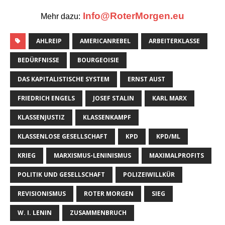
WEITER
Die KPD/ML – gegründet vor 54 Jahren als
revolutionäre kommunistische Partei der
deutschen Arbeiterklasse
SCHREIBE DEN ERSTEN KOMMENTAR
Antworten
Deine E-Mail-Adresse wird nicht veröffentlicht.
Kommentar
Name