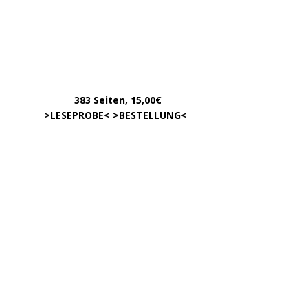
INFOS
Über uns – was ist »Der Weg zur Partei«?
Zum »Gendern«
DATEN