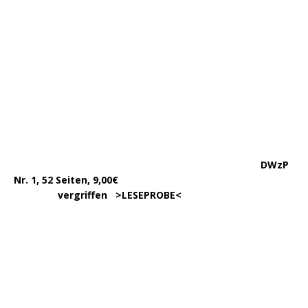
………….
LESEN/DOWNLOAD
…………
383 Seiten, 15,00€
… .
>
LESEPROBE
< >
BESTELLUNG
<
……………….
WIEDER LIEFERBAR!
….
342 Seit., 15€ >
BESCHREIBUNG
<
………………….
>
BESTELLUNG
<
.
……..
Erscheint in der 1. Hälfte ’24,
…. ..
ca. 180 Seiten >
INFORMATION
<
…..
>BESTELLUNG<
noch nicht möglich.
450 Seiten, 17,00
.
>
Info & BESTELLUNG
<