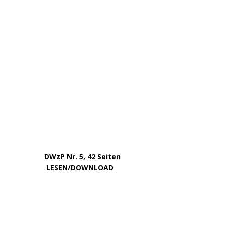
November 2023
Oktober 2023
September 2023
August 2023
Juli 2023
Juni 2023
Mai 2023
April 2023
März 2023
Februar 2023
Januar 2023
Dezember 2022
November 2022
Oktober 2022