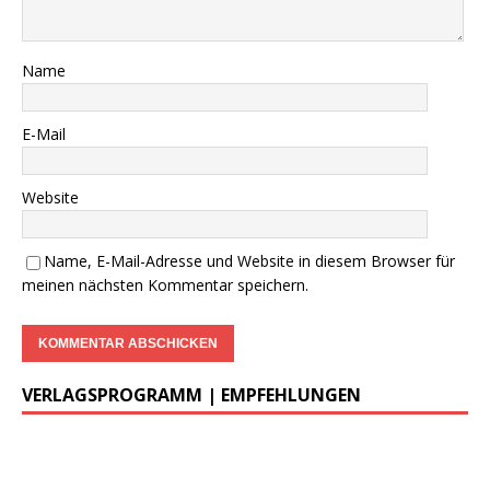
…..
Begleitheft zu DWzP Nr. 2,
………………
Erscheint Ende 2023
……………………
>
LESEPROBE
<
…………….
DWzP Nr. 3, 42 Seiten
…..
>
LESEPROBE
< 7€ >
BESTELLUNG
<
DWzP Nr. 4, 90 Seiten
….. … …
LESEN/DOWNLOAD
DWzP Nr. 5, 42 Seiten
…………..
LESEN/DOWNLOAD
…..
DWzP Nr. 7, 130 Seiten