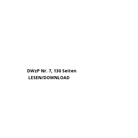
August 2022
Juli 2022
Juni 2022
Mai 2022
April 2022
Dezember 2020
September 2017
August 2017
Oktober 2016
Juni 2016
VOM GLEICHEN HERAUSGEBERKREIS