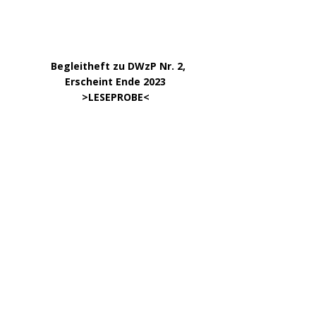
KATEGORIEN
ARCHIV
April 2026
März 2026
Januar 2026
Dezember 2025
Oktober 2025
September 2025
August 2025
Juni 2025
Mai 2025
März 2025