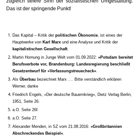
zugleich tiefere Sinn der sozialistischen Umgestaltung.
Das ist der springende Punkt!
Das Kapital – Kritik der
politischen Ökonomie
, ist eines der
Hauptwerke von
Karl Marx
und eine Analyse und Kritik der
kapitalistischen Gesellschaft
.
Martin Hornung in Junge Welt vom 01.09.2022:
»Potsdam bereitet
Berufsverbote vor, Brandenburg: Landesregierung beschließt
Gesetzentwurf für »Verfassungstreuecheck«
.
Als
Überbau
bezeichnet Marx …. Bitte verständlich erklären
Werner, danke
Friedrich Engels, »Der deutsche Bauernkrieg«, Dietz Verlag Berlin,
1951, Seite 26.
a.O. Seite 26f.
a.O. Seite 27.
Alexander Menden, in SZ vom 21.08.2016:
»Großbritannien
Abschreckendes Beispiel«
.