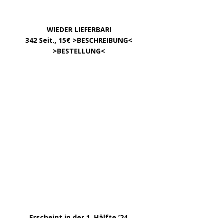
Impressum
Datenschutzerklärung
Kontakt
META
Anmelden
Eintrags-Feed
Kommentar-Feed
WordPress.org
Copyright © 2026 | WordPress Theme von
MH Themes