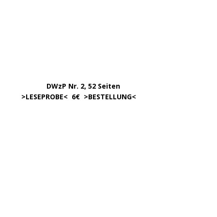
………….. ..
DWzP Nr. 6, 52 Seiten
… ..
>
LESEPROBE
< online ab 3/24
.
.
DWzP Nr. 8, 52 Seiten
.
online ab 4/24
.
.
DWzP Nr. 9, 273 Seiten
.
LESEN/DOWNLOAD
.
DWzP Nr. 10, 52 Seiten
.
online ab 1/24
………………….
Klick aufs Bild
………………….
Klick aufs Bild