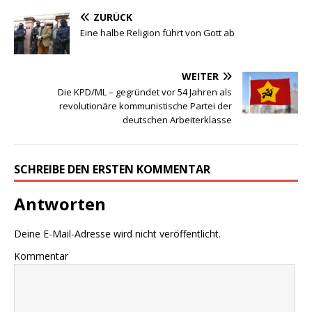
E-Mail
Website
Name, E-Mail-Adresse und Website in diesem Browser für
meinen nächsten Kommentar speichern.
VERLAGSPROGRAMM | EMPFEHLUNGEN
………..
DWzP Nr. 1, 52 Seiten, 9,00€
vergriffen >
LESEPROBE
<
DWzP Nr. 2, 52 Seiten
……
>LESEPROBE
< 6€ >
BESTELLUNG
<