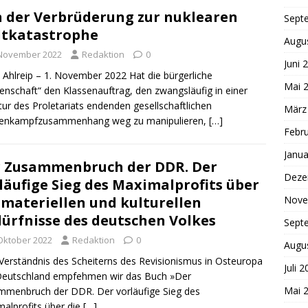
 der Verbrüderung zur nuklearen
Sept
tkatastrophe
Augu
 November 2022
Redaktion
0
Juni 
 Ahlreip – 1. November 2022 Hat die bürgerliche
Mai 
enschaft“ den Klassenauftrag, den zwangsläufig in einer
tur des Proletariats endenden gesellschaftlichen
März
senkampfzusammenhang weg zu manipulieren,
[…]
Febr
Janua
 Zusammenbruch der DDR. Der
Deze
läufige Sieg des Maximalprofits über
 materiellen und kulturellen
Nove
ürfnisse des deutschen Volkes
Sept
 Oktober 2022
Redaktion
0
Augu
erständnis des Scheiterns des Revisionismus in Osteuropa
Juli 
Deutschland empfehmen wir das Buch »Der
Mai 
menbruch der DDR. Der vorläufige Sieg des
alprofits über die
[…]