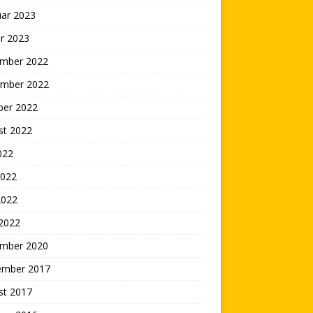
uar 2023
r 2023
mber 2022
mber 2022
ber 2022
st 2022
2022
2022
2022
 2022
mber 2020
ember 2017
st 2017