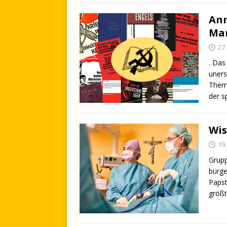
An
Mar
27
. Das
uners
Theme
der s
Wis
19
Grupp
bürge
Papst
größ