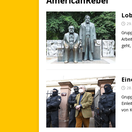
AmericanRebel
Lob
29
Grupp
Arbei
geht,
Ein
28
Grupp
Einle
von K