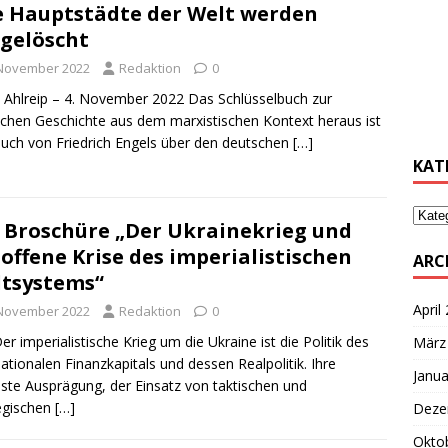
e Hauptstädte der Welt werden
gelöscht
………
 November 2022
Redaktion
0
 Ahlreip – 4. November 2022 Das Schlüsselbuch zur
………
chen Geschichte aus dem marxistischen Kontext heraus ist
uch von Friedrich Engels über den deutschen
[…]
KAT
 Broschüre „Der Ukrainekrieg und
 offene Krise des imperialistischen
ARC
tsystems“
April
 November 2022
Redaktion
0
er imperialistische Krieg um die Ukraine ist die Politik des
März
nationalen Finanzkapitals und dessen Realpolitik. Ihre
Janua
lste Ausprägung, der Einsatz von taktischen und
egischen
[…]
Deze
Okto