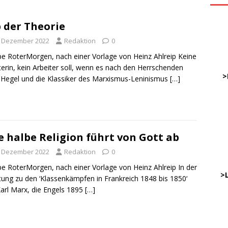
 der Theorie
ve
. Dezember 2022
Redaktion
0
e RoterMorgen, nach einer Vorlage von Heinz Ahlreip Keine
DWz
terin, kein Arbeiter soll, wenn es nach den Herrschenden
……
>
 Hegel und die Klassiker des Marxismus-Leninismus
[…]
…
……
……
e halbe Religion führt von Gott ab
. Dezember 2022
Redaktion
0
………
e RoterMorgen, nach einer Vorlage von Heinz Ahlreip In der
…..
>
itung zu den ‘Klassenkämpfen in Frankreich 1848 bis 1850‘
arl Marx, die Engels 1895
[…]
DWz
…..