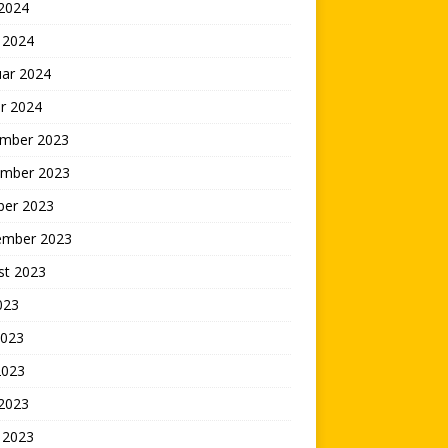
 2024
 2024
uar 2024
r 2024
mber 2023
mber 2023
ber 2023
ember 2023
st 2023
2023
2023
2023
 2023
 2023