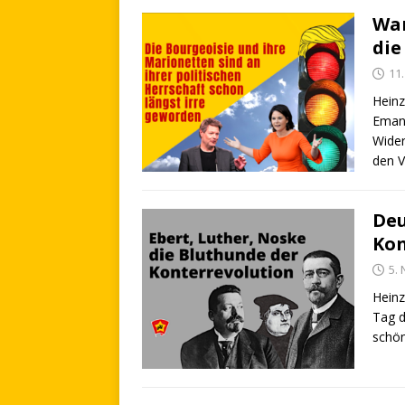
War
die
11
Heinz
Eman
Wider
den V
Deu
Kon
5.
Heinz
Tag d
schön