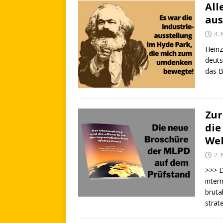
All
aus
4.
Heinz
deuts
das B
Zur
die
Wel
2.
>>> D
inter
bruta
strat