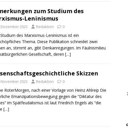
merkungen zum Studium des
DWz
xismus-Leninismus
……
…..
. Dezember 2022
Redaktion
0
 Studium des Marxismus-Leninismus ist ein
DWz
chöpfliches Thema. Diese Publikation schneidet zwei
……
n an, stimmt an, gibt Denkanregungen. Im Fäulnismilieu
pätbürgerlichen Gesellschaft, deren
[…]
…
… 
senschaftsgeschichtliche Skizzen
. November 2022
Redaktion
0
………
e RoterMorgen, nach einer Vorlage von Heinz Ahlreip Die
….
rliche Emanzipationsbewegung gegen die “Diktatur des
………
es“ im Spätfeudalismus ist laut Friedrich Engels als “die
te
[…]
.
…….
…. ..