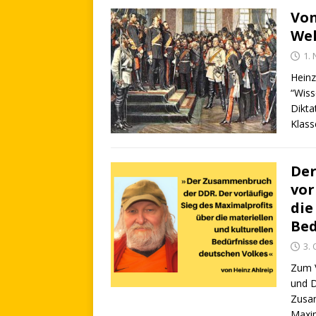
Von
Wel
1.
Heinz
“Wiss
Dikta
Klas
Der
vor
die
Bed
3.
Zum V
und 
Zusam
Maxim