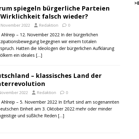
…..
>
um spiegeln bürgerliche Parteien
 Wirklichkeit falsch wieder?
45
. November 2022
Redaktion
0
.
 Ahlreip – 12. November 2022 In der bürgerlichen
zipationsbewegung begegnen wir einem totalen
spruch. Hatten die Ideologen der bürgerlichen Aufklärung
…………
ölkern ein ideales
[…]
… .
.
tschland – klassisches Land der
.
DW
terrevolution
.
o
 November 2022
Redaktion
0
.
 Ahlreip – 5. November 2022 In Erfurt sind am sogenannten
.
DWz
eutschen Einheit am 3. Oktober 2022 mehr oder minder
.
geistige und süßliche Reden
[…]
.
DWz
.
on