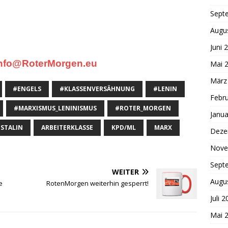
.
Sept
Augu
.
Juni 
nfo@RoterMorgen.eu
Mai 
März
#ENGELS
#KLASSENVERSÄHNUNG
#LENIN
Febr
#MARXISMUS_LENINISMUS
#ROTER_MORGEN
Janua
STALIN
ARBEITERKLASSE
KPD/ML
MARX
Deze
Nove
Sept
WEITER
Augu
e
RotenMorgen weiterhin gesperrt!
Juli 
Mai 