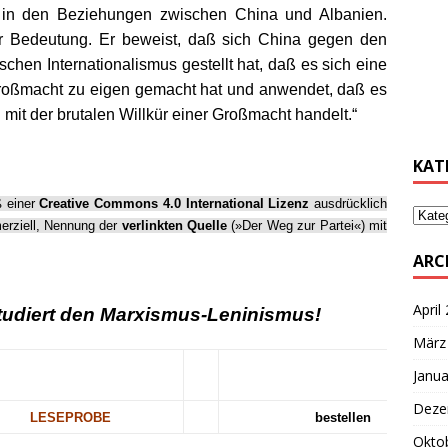
 in den Beziehungen zwischen China und Albanien.
ler Bedeutung. Er beweist, daß sich China gegen den
………
chen Internationalismus gestellt hat, daß es sich eine
 Großmacht zu eigen gemacht hat und anwendet, daß es
 mit der brutalen Willkür einer Großmacht handelt.“
………
KAT
ß einer
Creative Commons 4.0 International Lizenz
ausdrücklich
erziell, Nennung der
verlinkten Quelle
(»Der Weg zur Partei«) mit
ARC
April
studiert den Marxismus-Leninismus!
März
Janua
Deze
….
LESEPROBE
bestellen
Okto