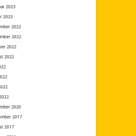
uar 2023
r 2023
mber 2022
mber 2022
ber 2022
st 2022
2022
2022
2022
 2022
mber 2020
ember 2017
st 2017