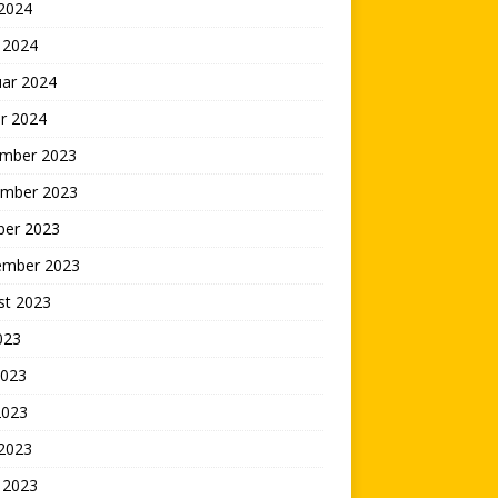
 2024
 2024
uar 2024
r 2024
mber 2023
mber 2023
ber 2023
ember 2023
st 2023
2023
2023
2023
 2023
 2023