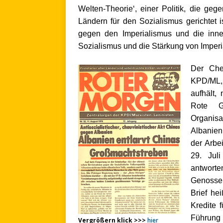
Welten-Theorie‘, einer Politik, die geg
Ländern für den Sozialismus gerichtet i
gegen den Imperialismus und die inne
Sozialismus und die Stärkung von Imperi
Der Che
KPD/ML,
aufhält,
Rote Ga
Organis
Albanien 
der Arbe
29. Jul
antwort
Genossen
Brief he
Kredite 
Führung 
Vergrößern klick >>>
hier