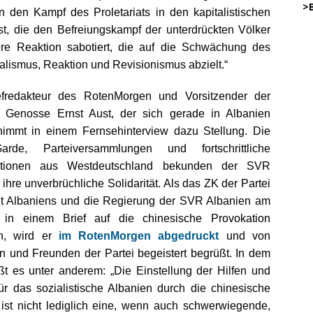
…..
>
en den Kampf des Proletariats in den kapitalistischen
st, die den Befreiungskampf der unterdrückten Völker
re Reaktion sabotiert, die auf die Schwächung des
45
alismus, Reaktion und Revisionismus abzielt.“
.
fredakteur des RotenMorgen und Vorsitzender der
…………
 Genosse Ernst Aust, der sich gerade in Albanien
… .
 nimmt in einem Fernsehinterview dazu Stellung. Die
rde, Parteiversammlungen und fortschrittliche
.
ationen aus Westdeutschland bekunden der SVR
.
DW
ihre unverbrüchliche Solidarität. Als das ZK der Partei
.
o
it Albaniens und die Regierung der SVR Albanien am
.
i in einem Brief auf die chinesische Provokation
.
DWz
en, wird er
im RotenMorgen abgedruckt
und von
.
 und Freunden der Partei begeistert begrüßt. In dem
ißt es unter anderem: „Die Einstellung der Hilfen und
.
für das sozialistische Albanien durch die chinesische
DWz
ist nicht lediglich eine, wenn auch schwerwiegende,
.
on