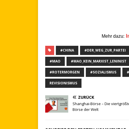
I
Mehr dazu:
#CHINA
#DER_WEG_ZUR_PARTEI
#MAO
#MAO_KEIN_MARXIST_LENINIST
#ROTERMORGEN
#SOZIALISMUS
#
REVISIONISMUS
ZURÜCK
Shanghai-Börse – Die viertgrößt
Börse der Welt