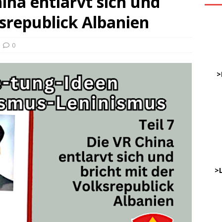
hina entlarvt sich und
ksrepublick Albanien
ve
0
DWz
……
>
…
……
……
………
…..
>
DWz
…..