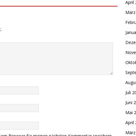
April
März
Febr
.
Janua
Deze
Nove
Okto
Sept
Augu
Juli 
Juni 
Mai 
April
März
esem Browser für meinen nächsten Kommentar speichern.