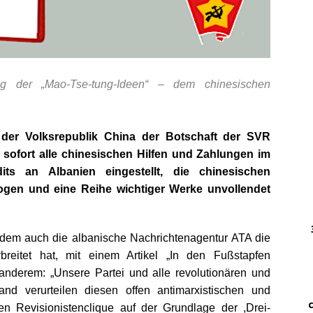
DWz
……
…..
ng der „Mao-Tse-tung-Ideen“ – dem chinesischen
DWz
……
g der Volksrepublik China der Botschaft der SVR
…
 sofort alle chinesischen Hilfen und Zahlungen im
… 
edits an Albanien eingestellt, die chinesischen
ezogen und
eine Reihe wichtiger Werke unvollendet
………
….
hdem auch die albanische Nachrichtenagentur ATA die
………
breitet hat, mit einem Artikel „In den Fußstapfen
anderem: „Unsere Partei und alle revolutionären und
.
…….
land verurteilen diesen offen antimarxistischen und
…. ..
hen Revisionistenclique auf der Grundlage der ,Drei-