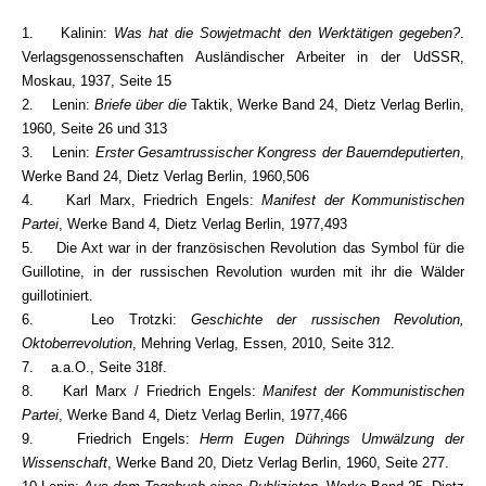
1. Kalinin:
Was hat die Sowjetmacht den Werktätigen gegeben?
.
Verlagsgenossenschaften Ausländischer Arbeiter in der UdSSR,
Moskau, 1937, Seite 15
2. Lenin:
Briefe über die
Taktik, Werke Band 24, Dietz Verlag Berlin,
1960, Seite 26 und 313
3. Lenin:
Erster Gesamtrussischer Kongress der Bauerndeputierten
,
Werke Band 24, Dietz Verlag Berlin, 1960,506
4. Karl Marx, Friedrich Engels:
Manifest der Kommunistischen
Partei
, Werke Band 4, Dietz Verlag Berlin, 1977,493
5. Die Axt war in der französischen Revolution das Symbol für die
Guillotine, in der russischen Revolution wurden mit ihr die Wälder
guillotiniert.
6. Leo Trotzki:
Geschichte der russischen Revolution,
Oktoberrevolution
, Mehring Verlag, Essen, 2010, Seite 312.
7. a.a.O., Seite 318f.
8. Karl Marx / Friedrich Engels:
Manifest der Kommunistischen
Partei
, Werke Band 4, Dietz Verlag Berlin, 1977,466
9. Friedrich Engels:
Herrn Eugen Dührings Umwälzung der
Wissenschaft
, Werke Band 20, Dietz Verlag Berlin, 1960, Seite 277.