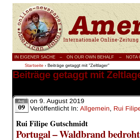
Internationale Onlinezeitung für Frieden
IN EIGENER SACHE
–
ON OUR OWN BEHALF –
NOTA
Startseite
›
Beiträge getaggt mit "Zeltlager"
Beiträge getaggt mit Zeltlag
1 Ergebnis.
on
9. August 2019
Aug.
09
Veröffentlicht In:
Allgemein
,
Rui Fili
Rui Filipe Gutschmidt
Portugal – Waldbrand bedroht 