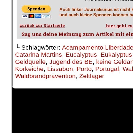
Auch linker Journalismus ist nicht 
und auch kleine Spenden können he
└ Schlagwörter:
Acampamento Liberdade
Catarina Martins
,
Eucalyptus
,
Eukalyptus
Geldquelle
,
Jugend des BE
,
keine Gelda
Korkeiche
,
Lissabon
,
Porto
,
Portugal
,
Wa
Waldbrandprävention
,
Zeltlager