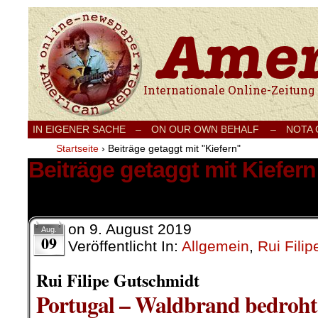
Internationale Onlinezeitung für Frieden
IN EIGENER SACHE
–
ON OUR OWN BEHALF –
NOTA
Startseite
›
Beiträge getaggt mit "Kiefern"
Beiträge getaggt mit Kiefern
1 Ergebnis.
on
9. August 2019
Aug.
09
Veröffentlicht In:
Allgemein
,
Rui Fili
Rui Filipe Gutschmidt
Portugal – Waldbrand bedroht 