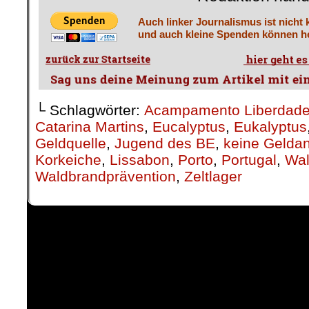
Auch linker Journalismus ist nicht 
und auch kleine Spenden können he
└ Schlagwörter:
Acampamento Liberdade
Catarina Martins
,
Eucalyptus
,
Eukalyptus
Geldquelle
,
Jugend des BE
,
keine Gelda
Korkeiche
,
Lissabon
,
Porto
,
Portugal
,
Wa
Waldbrandprävention
,
Zeltlager