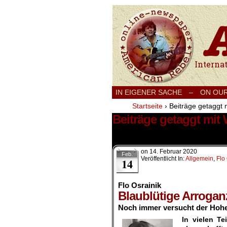
International
IN EIGENER SACHE
–
ON OU
Startseite
›
Beiträge getaggt m
Beiträge getaggt mit W
1 Ergebnis.
on
14. Februar 2020
Feb.
Veröffentlicht In:
Allgemein
,
Flo
14
Flo Osrainik
Blaublütige Arrogan
Noch immer versucht der Hohen
In vielen T