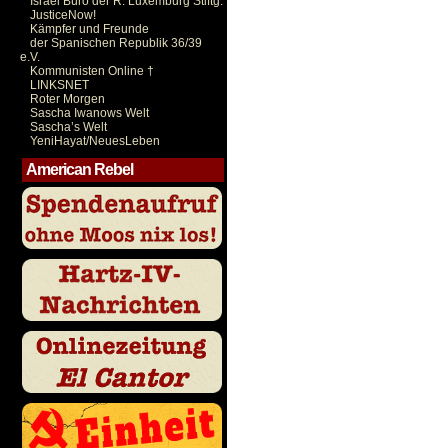
Israel Büro der R. Luxemburg Stiftg.
JusticeNow!
Kämpfer und Freunde
der Spanischen Republik 36/39
e.V.
Kommunisten Online †
LINKSNET
Roter Morgen
Sascha Iwanows Welt
Sascha’s Welt
YeniHayat/NeuesLeben
American Rebel