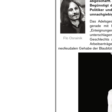
abgeschafft
Begünstigt d
Politiker un
unnachgiebi
Das Adelsges
gerade mit h
„Enteignung
unterschlage
Flo Osrainik
Geschlechts 
Arbeitserträ
neofeudalen Gehabe der Blaublüte