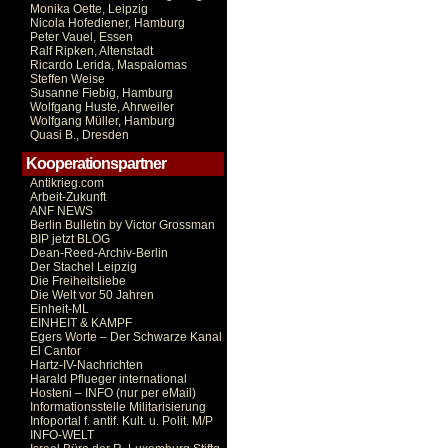
Monika Oette, Leipzig
Nicola Hofediener, Hamburg
Peter Vauel, Essen
Ralf Ripken, Altenstadt
Ricardo Lerida, Maspalomas
Steffen Weise
Susanne Fiebig, Hamburg
Wolfgang Huste, Ahrweiler
Wolfgang Müller, Hamburg
Quasi B., Dresden
Kooperationspartner
Antikrieg.com
Arbeit-Zukunft
ANF NEWS
Berlin Bulletin by Victor Grossman
BIP jetzt BLOG
Dean-Reed-Archiv-Berlin
Der Stachel Leipzig
Die Freiheitsliebe
Die Welt vor 50 Jahren
Einheit-ML
EINHEIT & KAMPF
Egers Worte – Der Schwarze Kanal
El Cantor
Hartz-IV-Nachrichten
Harald Pflueger international
Hosteni – INFO (nur per eMail)
Informationsstelle Militarisierung
Infoportal f. antif. Kult. u. Polit. M/P
INFO-WELT