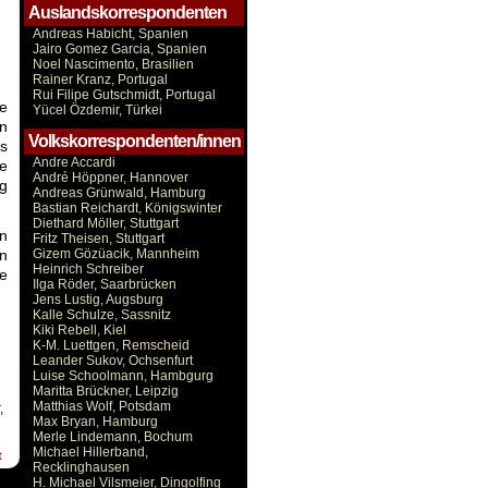
Auslandskorrespondenten
Andreas Habicht, Spanien
Jairo Gomez Garcia, Spanien
Noel Nascimento, Brasilien
Rainer Kranz, Portugal
Rui Filipe Gutschmidt, Portugal
re
Yücel Özdemir, Türkei
n
Volkskorrespondenten/innen
es
Andre Accardi
ie
André Höppner, Hannover
ig
Andreas Grünwald, Hamburg
Bastian Reichardt, Königswinter
Diethard Möller, Stuttgart
in
Fritz Theisen, Stuttgart
Gizem Gözüacik, Mannheim
nn
Heinrich Schreiber
le
Ilga Röder, Saarbrücken
Jens Lustig, Augsburg
Kalle Schulze, Sassnitz
Kiki Rebell, Kiel
K-M. Luettgen, Remscheid
Leander Sukov, Ochsenfurt
Luise Schoolmann, Hambgurg
Maritta Brückner, Leipzig
Matthias Wolf, Potsdam
,
Max Bryan, Hamburg
Merle Lindemann, Bochum
Michael Hillerband,
t
Recklinghausen
H. Michael Vilsmeier, Dingolfing