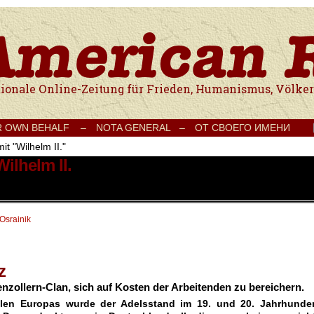
e Onlinezeitung für Frieden, Humanismus, Völkerverständigung und Kul
R OWN BEHALF –
NOTA GENERAL –
ОТ СВОЕГО ИМЕНИ
it "Wilhelm II."
ilhelm II.
 Osrainik
z
zollern-Clan, sich auf Kosten der Arbeitenden zu bereichern.
eilen Europas wurde der Adelsstand im 19. und 20. Jahrhunder