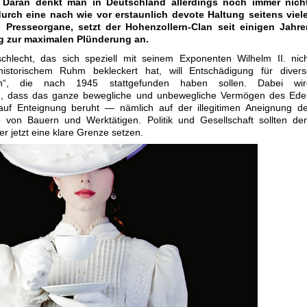
. Daran denkt man in Deutschland allerdings noch immer nicht
urch eine nach wie vor erstaunlich devote Haltung seitens viele
d Presseorgane, setzt der Hohenzollern-Clan seit einigen Jahre
g zur maximalen Plünderung an.
chlecht, das sich speziell mit seinem Exponenten Wilhelm II. nic
istorischem Ruhm bekleckert hat, will Entschädigung für divers
en“, die nach 1945 stattgefunden haben sollen. Dabei wir
n, dass das ganze bewegliche und unbewegliche Vermögen des Edel
auf Enteignung beruht — nämlich auf der illegitimen Aneignung de
ge von Bauern und Werktätigen. Politik und Gesellschaft sollten d
r jetzt eine klare Grenze setzen.