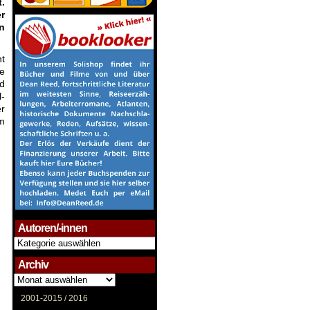
.
r
n
ht
e
d
-
r
em
Autoren/-innen
Autoren/-
innen
Archiv
Archiv
2001-2015 /
2016