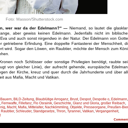
Foto: Masson/Shutterstock.com
n, wer war da der Edelmann?“ —
Niemand, so lautet die glaskla
ange, aber gewiss keinen Edelmann. Jedenfalls nicht im biblische
Eva und auch sonst nirgendwo in der Natur. Der Edelmann von Gott
 getriebene Erfindung. Eine doppelte Fantasterei der Menschheit, d
ziert wird. Sogar den Löwen, ein Raubtier, möchte der Mensch zum Kön
ehen.
nen noch Schlösser oder sonstige Privilegien benötigt, raubte se
gt von gleicher Linie), der aufrecht gehende, europäische Edelma
egen der Kirche, kreuz und quer durch die Jahrhunderte und über al
gkeit aus Mafia, Macht und Vatikan.
,
Bauern
,
BILD-Zeitung
,
Blaublütige Arroganz
,
Brust
,
Despot
,
Despotie o
,
Edelmann
,
,
Fernwaffe
,
Fillefanz
,
Flo Osrainik
,
Geschichte
,
Glanz und Gloria
,
großer Reibach
,
nig
,
Macht
,
Mafia
,
Mittelalter
,
Nachkömmling
,
Objekte
,
Presseorgane
,
Preußen-Bier
,
Raubtier
,
Schleuder
,
Standgesetze
,
Thron
,
Tyrannei
,
Vatikan
,
Vergangenheit
,
t
Commen