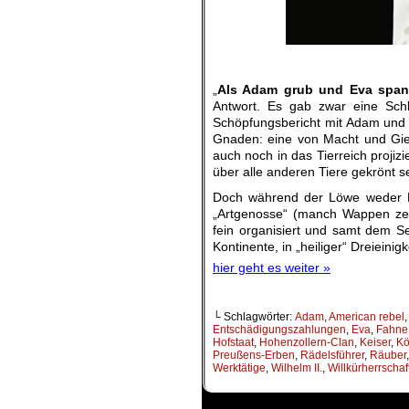
„
Als Adam grub und Eva span
Antwort. Es gab zwar eine Schl
Schöpfungsbericht mit Adam und 
Gnaden: eine von Macht und Gier
auch noch in das Tierreich proji
über alle anderen Tiere gekrönt s
Doch während der Löwe weder Kro
„Artgenosse“ (manch Wappen zeu
fein organisiert und samt dem S
Kontinente, in „heiliger“ Dreieini
hier geht es weiter »
└ Schlagwörter:
Adam
,
American rebel
Entschädigungszahlungen
,
Eva
,
Fahne
Hofstaat
,
Hohenzollern-Clan
,
Keiser
,
Kö
Preußens-Erben
,
Rädelsführer
,
Räuber
Werktätige
,
Wilhelm II.
,
Willkürherrschaf