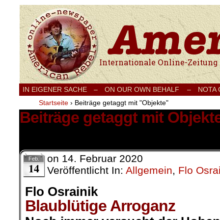
Internationale Onlinezeitung für Frieden
IN EIGENER SACHE
–
ON OUR OWN BEHALF –
NOTA
Startseite
›
Beiträge getaggt mit "Objekte"
Beiträge getaggt mit Objekt
1 Ergebnis.
on
14. Februar 2020
Feb.
14
Veröffentlicht In:
Allgemein
,
Flo Osra
Flo Osrainik
Blaublütige Arroganz