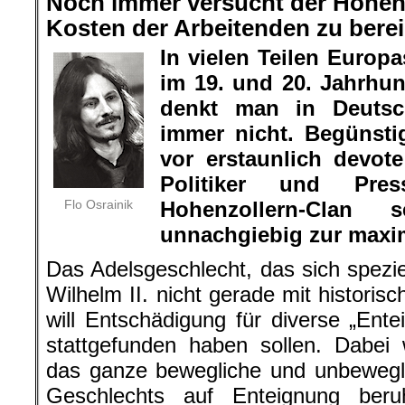
Noch immer versucht der Hohenz
Kosten der Arbeitenden zu berei
In vielen Teilen Europ
im 19. und 20. Jahrhun
denkt man in Deutsc
immer nicht. Begünsti
vor erstaunlich devote
Politiker und Pres
Flo Osrainik
Hohenzollern-Clan 
unnachgiebig zur maxi
Das Adelsgeschlecht, das sich spezi
Wilhelm II. nicht gerade mit histori
will Entschädigung für diverse „Ent
stattgefunden haben sollen. Dabei 
das ganze bewegliche und unbewegl
Geschlechts auf Enteignung ber