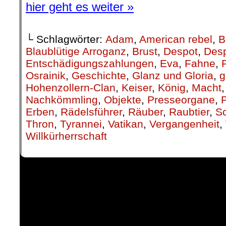
hier geht es weiter »
└ Schlagwörter:
Adam
,
American rebel
,
B
Blaublütige Arroganz
,
Brust
,
Despot
,
Desp
Entschädigungszahlungen
,
Eva
,
Fahne
,
Osrainik
,
Geschichte
,
Glanz und Gloria
,
g
Hohenzollern-Clan
,
Keiser
,
König
,
Macht
Nachkömmling
,
Objekte
,
Presseorgane
,
Erben
,
Rädelsführer
,
Räuber
,
Raubtier
,
S
Thron
,
Tyrannei
,
Vatikan
,
Vergangenheit
,
Willkürherrschaft