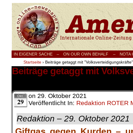
Internationale Onlinezeitung für Frieden
IN EIGENER SACHE
–
ON OUR OWN BEHALF –
NOTA
Startseite
›
Beiträge getaggt mit "Volksverteidigungskräfte"
Beiträge getaggt mit Volksv
1 Ergebnis.
on
29. Oktober 2021
Okt.
29
Veröffentlicht In:
Redaktion ROTER
Redaktion – 29. Oktober 2021
Giftgas gegen Kurden – u