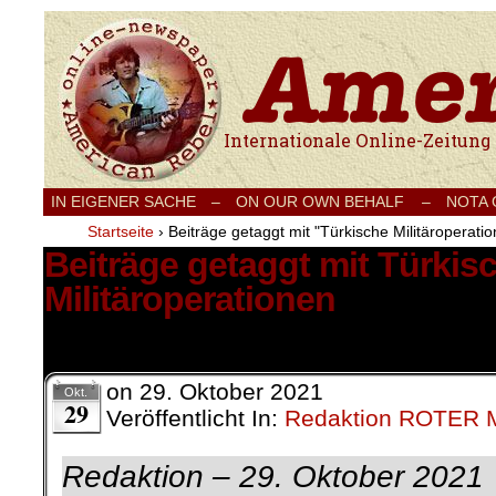
Internationale Onlinezeitung für Frieden
IN EIGENER SACHE
–
ON OUR OWN BEHALF –
NOTA
Startseite
›
Beiträge getaggt mit "Türkische Militäroperati
Beiträge getaggt mit Türkis
Militäroperationen
1 Ergebnis.
on
29. Oktober 2021
Okt.
29
Veröffentlicht In:
Redaktion ROTER
Redaktion – 29. Oktober 2021