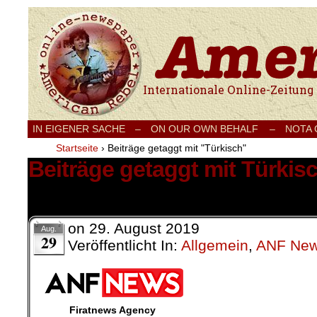
Internationale Onlinezeitung für Frieden
IN EIGENER SACHE
–
ON OUR OWN BEHALF –
NOTA
Startseite
›
Beiträge getaggt mit "Türkisch"
Beiträge getaggt mit Türkis
1 Ergebnis.
on
29. August 2019
Aug.
29
Veröffentlicht In:
Allgemein
,
ANF Ne
Firatnews Agency