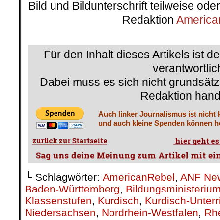
Bild und Bildunterschrift teilweise od
Redaktion
America
.
Für den Inhalt dieses Artikels ist d
verantwortlic
Dabei muss es sich nicht grundsätz
Redaktion hand
Auch linker Journalismus ist nicht 
und auch kleine Spenden können he
└ Schlagwörter:
AmericanRebel
,
ANF Ne
Baden-Württemberg
,
Bildungsministeriu
Klassenstufen
,
Kurdisch
,
Kurdisch-Unterr
Niedersachsen
,
Nordrhein-Westfalen
,
Rhe