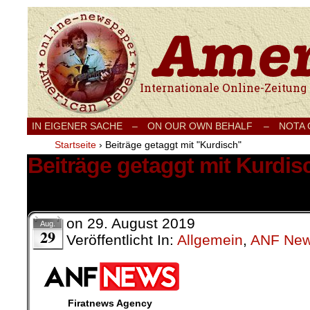
Internationale Onlinezeitung für Frieden
IN EIGENER SACHE
–
ON OUR OWN BEHALF –
NOTA
Startseite
›
Beiträge getaggt mit "Kurdisch"
Beiträge getaggt mit Kurdis
1 Ergebnis.
on
29. August 2019
Aug.
29
Veröffentlicht In:
Allgemein
,
ANF Ne
Firatnews Agency