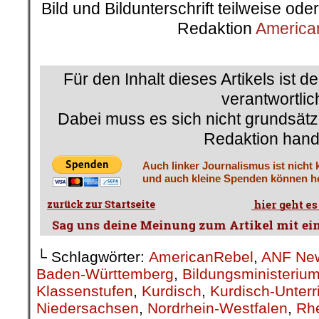
Bild und Bildunterschrift teilweise od
Redaktion
America
.
Für den Inhalt dieses Artikels ist d
verantwortlic
Dabei muss es sich nicht grundsätz
Redaktion hand
Auch linker Journalismus ist nicht 
und auch kleine Spenden können he
└ Schlagwörter:
AmericanRebel
,
ANF Ne
Baden-Württemberg
,
Bildungsministeriu
Klassenstufen
,
Kurdisch
,
Kurdisch-Unterr
Niedersachsen
,
Nordrhein-Westfalen
,
Rhe