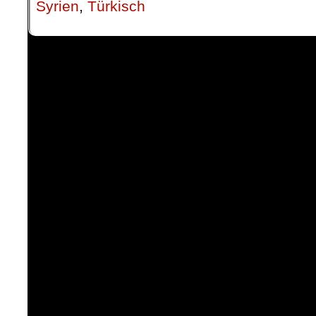
Syrien
,
Türkisch