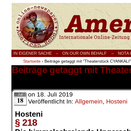
Internationale Onlinezeitung für Frieden
IN EIGENER SACHE
–
ON OUR OWN BEHALF –
NOTA
Startseite
›
Beiträge getaggt mit "Theaterstück CYANKALI"
Beiträge getaggt mit Theat
1 Ergebnis.
on
18. Juli 2019
Juli
18
Veröffentlicht In:
Allgemein
,
Hosteni
Hosteni
§ 218