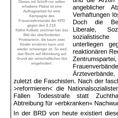
Dieses mit Schrift nur selten
angeblicher Ab
erhaltene Plakat ist eine
Auftragsarbeit für eine
Verhaftungen lö
Kampagne des
Frauensekretariats der KPD
Doch die Bef
gegen den § 218.
Liberale, Soz
Käthe Kollwitz zeichnet hier das
Bild der überforderten
sozialistisc
Proletarierin, die kaum zwei
unterliegen g
Kinder ernähren kann und
wieder schwanger ist. So wird
reaktionären Re
das Recht auf Abtreibung auf
Zentrumspar
Grund der wirtschaftlichen Not
eingefordert.
Frauenverb
Ärzteverbände
zuletzt die Faschisten. Nach der fas
>reformieren< die Nationalsozialis
Fällen Todesstrafe statt Zucht
Abtreibung für »erbkranken« Nachwu
In der BRD von heute existiert die