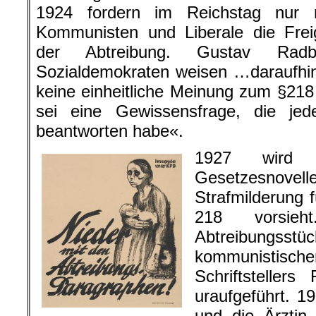
1924 fordern im Reichstag nur 
Kommunisten und Liberale die Frei
der Abtreibung. Gustav Radbr
Sozialdemokraten weisen …daraufhin,
keine einheitliche Meinung zum §218 
sei eine Gewissensfrage, die jed
beantworten habe«.
1927 wird 
Gesetzesnov
Strafmilderung 
218 vorsie
Abtreibungss
kommunisti
Schriftstellers
uraufgeführt. 1
und die Ärztin