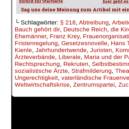
└ Schlagwörter:
§ 218
,
Abtreibung
,
Arbeit
Bauch gehört dir
,
Deutsche Reich
,
die Ki
Ehemänner
,
Franz Krey
,
Frauenorganisat
Fristenregelung
,
Gesetzesnovelle
,
Hans T
Kienle
,
Jahrhundertwende
,
Juristen
,
Kom
Ärzteverbände
,
Liberale
,
Maria und der P
Rechtsprechung
,
Rekruten
,
Selbstbesti
sozialistische Ärzte
,
Strafmilderung
,
Thea
Ungerechtigkeit
,
vaterländische Frauenv
Weltwirtschaftskrise
,
Zentrumspartei
,
Zuc