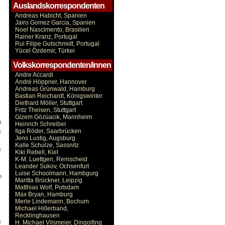
Auslandskorrespondenten
Andreas Habicht, Spanien
Jairo Gomez Garcia, Spanien
Noel Nascimento, Brasilien
Rainer Kranz, Portugal
Rui Filipe Gutschmidt, Portugal
Yücel Özdemir, Türkei
Volkskorrespondenten/innen
Andre Accardi
André Höppner, Hannover
Andreas Grünwald, Hamburg
Bastian Reichardt, Königswinter
Diethard Möller, Stuttgart
Fritz Theisen, Stuttgart
Gizem Gözüacik, Mannheim
n
Heinrich Schreiber
s
Ilga Röder, Saarbrücken
Jens Lustig, Augsburg
Kalle Schulze, Sassnitz
s
Kiki Rebell, Kiel
K-M. Luettgen, Remscheid
Leander Sukov, Ochsenfurt
Luise Schoolmann, Hambgurg
e
Maritta Brückner, Leipzig
Matthias Wolf, Potsdam
Max Bryan, Hamburg
Merle Lindemann, Bochum
Michael Hillerband,
Recklinghausen
s
H. Michael Vilsmeier, Dingolfing