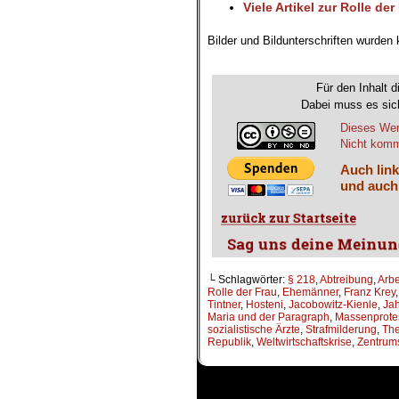
Viele Artikel zur Rolle der
Bilder und Bildunterschriften wurden
.
Für den Inhalt d
Dabei muss es sich
Dieses Wer
Nicht komme
Auch link
und auch
└ Schlagwörter:
§ 218
,
Abtreibung
,
Arbe
Rolle der Frau
,
Ehemänner
,
Franz Krey
Tintner
,
Hosteni
,
Jacobowitz-Kienle
,
Ja
Maria und der Paragraph
,
Massenprote
sozialistische Ärzte
,
Strafmilderung
,
The
Republik
,
Weltwirtschaftskrise
,
Zentrums