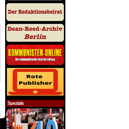
Spezials
t