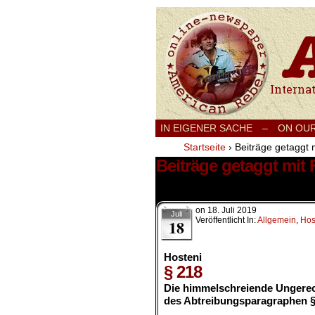
International
IN EIGENER SACHE
–
ON OU
Startseite
›
Beiträge getaggt 
Beiträge getaggt mit 
1 Ergebnis.
on
18. Juli 2019
Juli
Veröffentlicht In:
Allgemein
,
Hos
18
Hosteni
§ 218
Die himmelschreiende Ungerec
des Abtreibungsparagraphen § 2
.