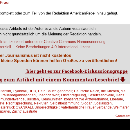
 Frau
 komplett oder zum Teil von der Redaktion AmericanRebel hinzu gefügt.
ieses Artikels ist der Autor bzw. die Autorin verantwortlich.
 nicht grundsätzlich um die Meinung der Redaktion handeln.
k ist lizenziert unter einer Creative Commons Namensnennung –
rziell – Keine Bearbeitungen 4.0 International Lizenz.
er Journalismus ist nicht kostenlos
 kleine Spenden können helfen Großes zu veröffentlichen!
iterfilm
,
Cyankali
,
DDR
,
Dein Bauch gehört dir
,
Deutsche Reich
,
die Kirchen
,
die
,
Frauenorganisationen
,
Friedrich Wolf
,
Fristenregelung
,
Gesetzesnovelle
,
Hans
hrhundertwende
,
Juristen
,
Kommunisten
,
konservative Ärzteverbände
,
Liberale
,
ste
,
Rechtsprechung
,
Rekruten
,
Selbstbestimmung
,
Slogan
,
Sozialisten
,
aterstück CYANKALI
,
Ungerechtigkeit
,
vaterländische Frauenverbände
,
Weimarer
partei
,
Zuchthausstrafe
Commen