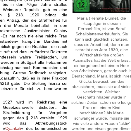
 bis in den 70iger Jahre straflos
r Weimarer Republik, gab es eine
en § 218. 1920 bringt die
Maria (Renate Blume), die
en Antrag, der die Straffreiheit für
Hauptfigur in diesem
n drei Monate beinhaltet, in den
Fernsehfilm, ist von Beruf
okratische Justizminister Gustav
Schallplattenverkäuferin. Sie
 »Es hat noch nie eine reiche Frau
kann sich glücklich schätzen,
tanden«, kämpft im Bündnis mit
dass sie Arbeit hat, denn man
blich gegen die Reaktion, die nach
schreibt das Jahr 1930, eine
 ruft und dazu zuförderst Rekruten
Wirtschaftskrise großen
entfesseln wahre Treibjagden, um
Ausmaßes hat die Welt erfasst,
. werden in Stuttgart alle Hebammen
einhergehend mit einem Heer
ichstag nur noch Kommunisten und
von Arbeitslosen, gerade auch i
ibung. Gustav Radbruch resigniert.
Deutschland. Maria ist sich ihre
araufhin, daß es in ihrer Fraktion
Glücks bewusst; um das
§218 gäbe. Die Stellung hierzu sei
abzusichern, muss sie auf viele
 einzelne für sich zu beantworten
verzichten. Welcher
Geschäftsinhaber würde in
1927 wird im Reichstag eine
solchen Zeiten schon eine ledig
Gesetzesnovelle diskutiert, die
Frau mit einem Kind
Strafmilderung für Vergehen
beschäftigen? Als Maria
gegen den § 218 vorsieht. 1929
schwanger wurde, musste sie
wird das Abtreibungsstück
wie viele andere Frauen “aktiv”
»
Cyankali
« des kommunistischen
werden und etwas gegen diese