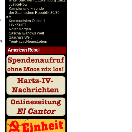
Israel Büro der R. Luxemburg Stiftg.
JusticeNow!
Kämpfer und Freunde
der Spanischen Republik 36/39
e.V.
e
Kommunisten Online †
LINKSNET
Roter Morgen
Sascha Iwanows Welt
Sascha’s Welt
en
YeniHayat/NeuesLeben
American Rebel