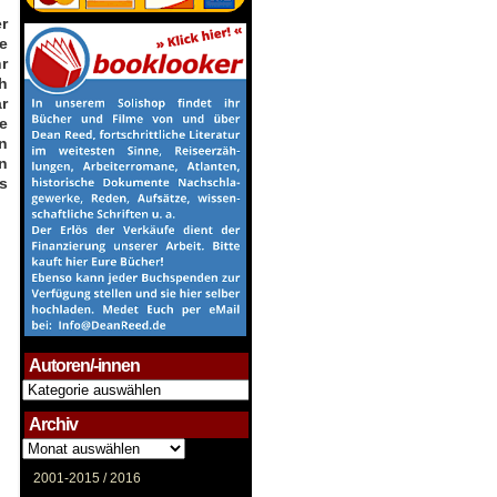
r
e
r
ah
r
e
n
n
s
Autoren/-innen
Autoren/-
innen
Archiv
Archiv
2001-2015 /
2016