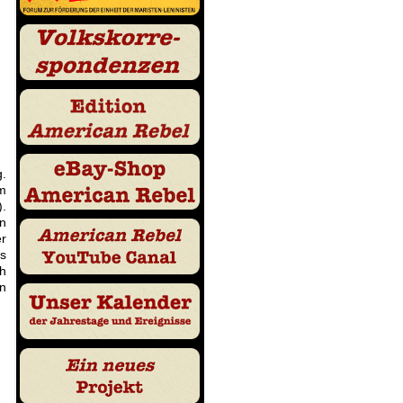
g.
m
).
in
er
as
ch
n