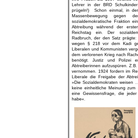
Lehrer in der BRD Schulkinder
prügeln!) Schon einmal, in de
Massenbewegung gegen d
sozialdemokratische Fraktion ein
Abtreibung während der erste
Reichstag ein. Der sozialdem
Radbruch, der den Satz prägte:
wegen § 218 vor dem Kadi ges
Liberalen und Kommunisten verge
dem verlorenen Krieg nach Rache
benötigt. Justiz und Polizei 
Abtreiberinnen aufzuspüren. Z.B
vernommen. 1924 fordern im Re
Liberale die Freigabe der Abtre
»Die Sozialdemokraten weisen …d
keine einheitliche Meinung zum 
eine Gewissensfrage, die jeder
habe«.