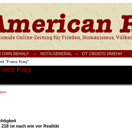
e Onlinezeitung für Frieden, Humanismus, Völkerverständigung und Kul
R OWN BEHALF –
NOTA GENERAL –
ОТ СВОЕГО ИМЕНИ
mit "Franz Krey"
Franz Krey
teni
htigkeit
18 ist nach wie vor Realität