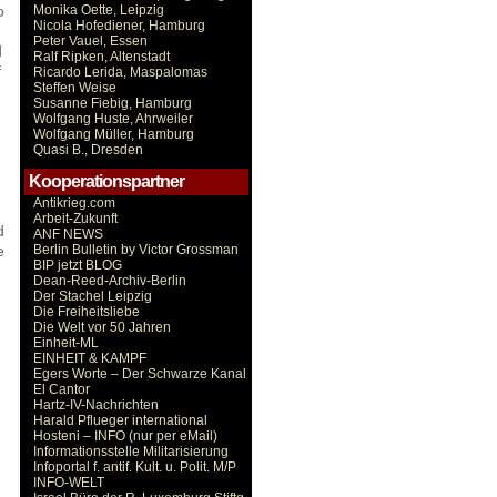
o
Monika Oette, Leipzig
Nicola Hofediener, Hamburg
Peter Vauel, Essen
d
Ralf Ripken, Altenstadt
f
Ricardo Lerida, Maspalomas
Steffen Weise
Susanne Fiebig, Hamburg
Wolfgang Huste, Ahrweiler
Wolfgang Müller, Hamburg
Quasi B., Dresden
Kooperationspartner
Antikrieg.com
Arbeit-Zukunft
d
ANF NEWS
e
Berlin Bulletin by Victor Grossman
BIP jetzt BLOG
Dean-Reed-Archiv-Berlin
Der Stachel Leipzig
Die Freiheitsliebe
Die Welt vor 50 Jahren
Einheit-ML
EINHEIT & KAMPF
Egers Worte – Der Schwarze Kanal
El Cantor
Hartz-IV-Nachrichten
Harald Pflueger international
Hosteni – INFO (nur per eMail)
Informationsstelle Militarisierung
Infoportal f. antif. Kult. u. Polit. M/P
INFO-WELT