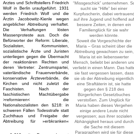
Arztes und Schriftstellers Friedrich
“Missgeschick” unternehmen. S
Wolf in Berlin uraufgeführt. 1931
sucht sie “Hilfe” bei einer
werden Friedrich Wolf und die
Kurpfuscherin, dabei vertrauen
Ärztin Jacobowitz-Kienle wegen
auf ihre Jugend und hoffend au
angeblicher Abtreibung verhaftet.
bessere Zeiten, in denen ein
Die Verhaftungen lösten
Familienglück für sie wahr
Massenproteste aus. Doch die
werden könnte.
Befürworter der Reform: Liberale,
Soweit die Vorgeschichte der
Sozialisten, Kommunisten,
Maria – Gras scheint über die
sozialistische Ärzte und Juristen
Abtreibung gewachsen zu sein,
unterliegen gegen die Übermacht
Maria ist ein liebenswerter
der reaktionären Rechten und
Mensch, beliebt bei anderen un
deren Vertreter: Zentrumspartei,
verliebt in einen Mann. Das hatt
vaterländische Frauenverbände,
sie fast vergessen lassen, dass
konservative Ärzteverbände, die
sie ob der Abtreibung eigentlich
Kirchen und nicht zuletzt die
eine Straftäterin ist, sie hatte
Faschisten. Nach der
gegen den § 218 des
faschistischen Machtübergabe
Bürgerlichen Gesetzbuches
>reformieren< die
verstoßen. Zum Unglück für
Nationalsozialisten den §218: in
Maria haben dieses Vergehen
schweren Fällen Todesstrafe statt
einige andere Leute nicht
Zuchthaus und Freigabe der
vergessen; aus ihrer sozialen
Abtreibung für »erbkranken«
Abhängigkeit heraus und durch
die Sache mit diesem
Paragraphen wird sie für diese