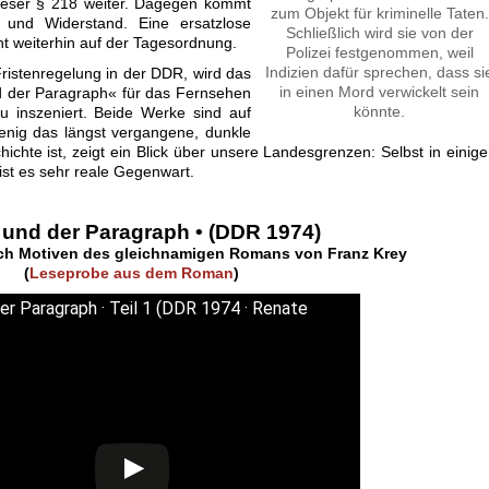
dieser § 218 weiter. Dagegen kommt
zum Objekt für kriminelle Taten.
 und Widerstand. Eine ersatzlose
Schließlich wird sie von der
ht weiterhin auf der Tagesordnung.
Polizei festgenommen, weil
Indizien dafür sprechen, dass si
ristenregelung in der DDR, wird das
in einen Mord verwickelt sein
nd der Paragraph« für das Fernsehen
könnte.
eu inszeniert. Beide Werke sind auf
wenig das längst vergangene, dunkle
chte ist, zeigt ein Blick über unsere Landesgrenzen: Selbst in einig
st es sehr reale Gegenwart.
 und der Paragraph • (DDR 1974)
ach Motiven des gleichnamigen Romans von Franz Krey
(
Leseprobe aus dem Roman
)
er Paragraph · Teil 1 (DDR 1974 · Renate