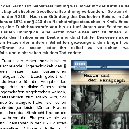
r das Recht auf Selbstbestimmung war immer mit der Kritik an de
, kapitalistischen Gesellschaftsordnung verbunden. So auch di
und der § 218 . Nach der Gründung des Deutschen Reichs im Jah
 Januar 1872 der § 218 des Reichstrafgesetzbuches in Kraft. Er s
ng eine Zuchthausstrafe von bis zu fünf Jahren vor. Seitdem wa
e Frauen unmöglich, eine Ärztin oder einen Arzt zu finden, di
trotz des Risikos einer Bestrafung durchführte. Deswegen sahe
llem Frauen der unteren Schichten gezwungen, den Eingriff vo
hführen zu lassen oder ihn selbst zu vollziehen, wa
alls und nicht selten mit dem Tod endete.
Frauen der ersten sozialistischen
schreiende Ungerechtigkeit des §
gen Frauen aus bürgerlichen
m Slogan „Dein Bauch gehört dir“
undertwende für die Freigabe des
ge, dass restriktive Gesetze nicht
angerschaften abgebrochen werden,
aftsabbruch zum Risiko wird, vor
ende Schwangere haben sich schon
Abtreibungen leisten können. Frauen
n, dass das Strafrecht Frauen als
ft, während die Ehegesetze sie zu
enn Ehemänner in der BRD durften
rgewaltigen. (Übrigens durften z. B