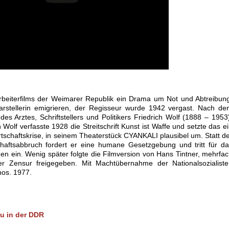
Arbeiterfilms der Weimarer Republik ein Drama um Not und Abtreibun
rstellerin emigrieren, der Regisseur wurde 1942 vergast. Nach de
s Arztes, Schriftstellers und Politikers Friedrich Wolf (1888 – 1953
Wolf verfasste 1928 die Streitschrift Kunst ist Waffe und setzte das e
rtschaftskrise, in seinem Theaterstück CYANKALI plausibel um. Statt d
haftsabbruch fordert er eine humane Gesetzgebung und tritt für d
n ein. Wenig später folgte die Filmversion von Hans Tintner, mehrfa
er Zensur freigegeben. Mit Machtübernahme der Nationalsozialiste
nos. 1977.
au in der DDR