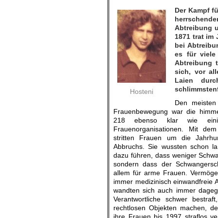
Der Kampf fü
herrschenden
Abtreibung 
1871 trat im
bei Abtreibu
es für viel
Abtreibung 
sich, vor a
Laien durc
schlimmstenf
Hosteni
Den meisten 
Frauenbewegung war die himmel
218 ebenso klar wie eini
Frauenorganisationen. Mit de
stritten Frauen um die Jahrh
Abbruchs. Sie wussten schon lan
dazu führen, dass weniger Schw
sondern dass der Schwangersch
allem für arme Frauen. Vermög
immer medizinisch einwandfreie 
wandten sich auch immer dagege
Verantwortliche schwer bestra
rechtlosen Objekten machen, d
ihre Frauen bis 1997 straflos ve