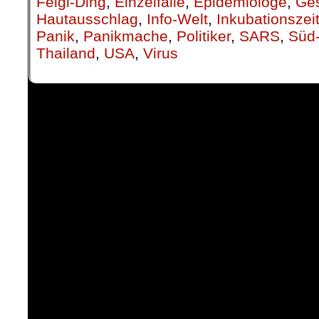
Feigl-Ding
,
Einzelfälle
,
Epidemiologe
,
Ge
Hautausschlag
,
Info-Welt
,
Inkubationszei
Panik
,
Panikmache
,
Politiker
,
SARS
,
Süd
Thailand
,
USA
,
Virus