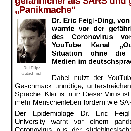
gefährlicher als SARS und 
„Panikmache“
Dr. Eric Feigl-Ding, von
warnte vor der gefähr
des Coronavirus v
YouTube Kanal „Od
Situation ohne die 
Medien im deutschspra
Rui Filipe
Gutschmidt
Dabei nutzt der YouTub
Geschmack unnötige, unterstreichend
Sprache. Klar ist nur: Dieser Virus ist
mehr Menschenleben fordern wie SA
Der Epidemiologe Dr. Eric Feig
University warnt vor einem pan
Coronavirus aus der südchinesisc