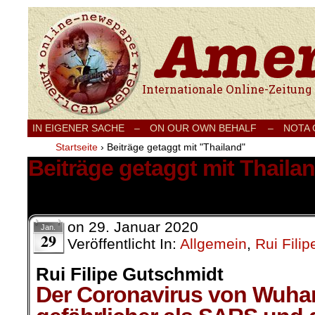
Internationale Onlinezeitung für Frieden
IN EIGENER SACHE
–
ON OUR OWN BEHALF –
NOTA
Startseite
›
Beiträge getaggt mit "Thailand"
Beiträge getaggt mit Thaila
1 Ergebnis.
on
29. Januar 2020
Jan.
29
Veröffentlicht In:
Allgemein
,
Rui Fili
Rui Filipe Gutschmidt
Der Coronavirus von Wuha