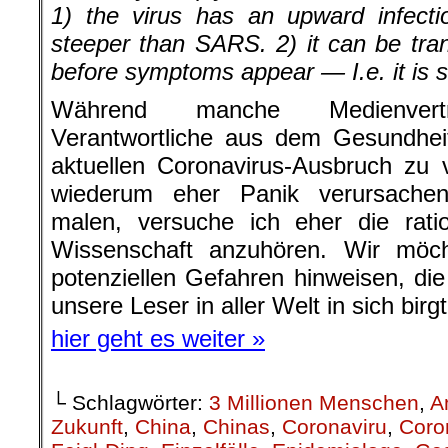
1) the virus has an upward infecti
steeper than SARS. 2) it can be tra
before symptoms appear — I.e. it is si
Während manche Medienvertr
Verantwortliche aus dem Gesundhei
aktuellen Coronavirus-Ausbruch zu
wiederum eher Panik verursachen
malen, versuche ich eher die rat
Wissenschaft anzuhören. Wir möc
potenziellen Gefahren hinweisen, di
unsere Leser in aller Welt in sich birgt
hier geht es weiter »
└ Schlagwörter:
3 Millionen Menschen
,
A
Zukunft
,
China
,
Chinas
,
Coronaviru
,
Coro