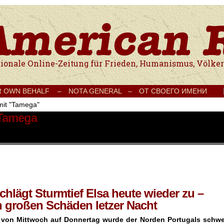
e Onlinezeitung für Frieden, Humanismus, Völkerverständigung und Kul
R OWN BEHALF –
NOTA GENERAL –
ОТ СВОЕГО ИМЕНИ
mit "Tamega"
 Tamega
hlägt Sturmtief Elsa heute wieder zu –
 großen Schäden letzer Nacht
t von Mittwoch auf Donnertag wurde der Norden Portugals schwe