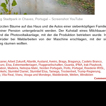
Stadtpark in Chaves, Portugal – Screenshot YouTube
 stürzten Bäume auf das Haus und die Autos einer siebenköpfigen Famili
iner Pension untergebracht werden. Der Kuhstall eines Milchbauer
d die Photovoltaikanlage, mit der die Produktion betrieben wurde. 
Brüder bei Waldarbeiten von der Maschine erschlagen, mit der si
g räumen wollten.
kaner
,
Arbeit Zukunft
,
Atlantik
,
Ausland
,
Aveiro
,
Braga
,
Bragança
,
Castelo Branco
,
uro
,
Elsa
,
Extremwetterlagen
,
Fluggesellschaften
,
Guarda
,
IPMA
,
Irak-Playbook
,
sabon
,
Madeira
,
Nebojsa Malic
,
Norden Portugals
,
Porto
,
Portugal
,
Reederei IRISL
,
rkehr
,
Sturmtief Daniel
,
Sturmtief Elsa
,
Tamega
,
Trockenheit
,
Trump-Regierung
,
o
,
Vila Real
,
Viseu
,
Vouga und Mondego
,
Waldbrände
,
Wellen
,
Windböen
Commen