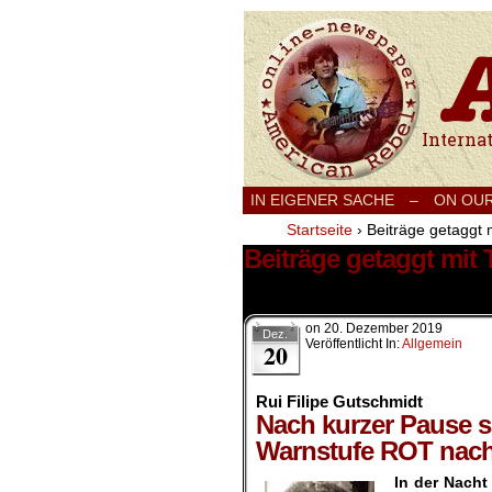
International
IN EIGENER SACHE
–
ON OU
Startseite
›
Beiträge getaggt 
Beiträge getaggt mit
1 Ergebnis.
on
20. Dezember 2019
Dez.
Veröffentlicht In:
Allgemein
20
Rui Filipe Gutschmidt
Nach kurzer Pause sc
Warnstufe ROT nach
In der Nach