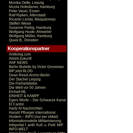
Monika Oette, Leipzig
Nicola Hofediener, Hamburg
Peter Vauel, Essen
Ralf Ripken, Altenstadt
Ricardo Lerida, Maspalomas
Steffen Weise
Susanne Fiebig, Hamburg
Wolfgang Huste, Ahrweiler
Wolfgang Müller, Hamburg
Quasi B., Dresden
Kooperationspartner
Antikrieg.com
Arbeit-Zukunft
ANF NEWS
Berlin Bulletin by Victor Grossman
BIP jetzt BLOG
Dean-Reed-Archiv-Berlin
Der Stachel Leipzig
Die Freiheitsliebe
Die Welt vor 50 Jahren
Einheit-ML
EINHEIT & KAMPF
Egers Worte – Der Schwarze Kanal
El Cantor
Hartz-IV-Nachrichten
Harald Pflueger international
Hosteni – INFO (nur per eMail)
Informationsstelle Militarisierung
Infoportal f. antif. Kult. u. Polit. M/P
INFO-WELT