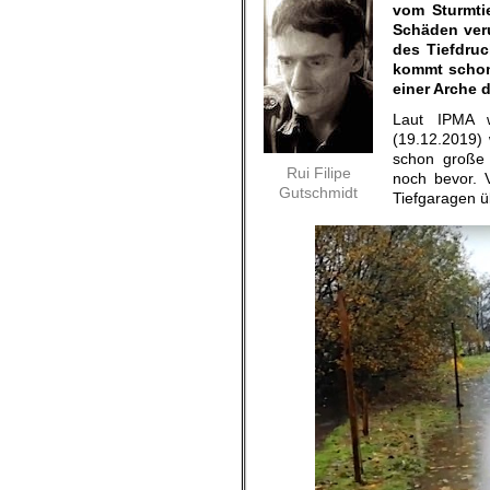
vom Sturmti
Schäden veru
des Tiefdru
kommt schon
einer Arche
Laut IPMA w
(19.12.2019)
schon große 
Rui Filipe
noch bevor. 
Gutschmidt
Tiefgaragen 