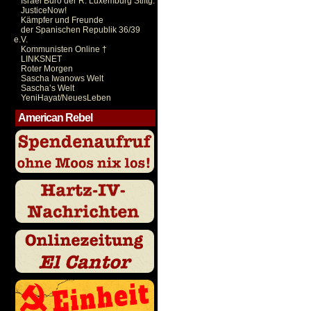
Israel Büro der R. Luxemburg Stiftg.
JusticeNow!
Kämpfer und Freunde
der Spanischen Republik 36/39
e.V.
Kommunisten Online †
LINKSNET
Roter Morgen
Sascha Iwanows Welt
Sascha’s Welt
YeniHayat/NeuesLeben
American Rebel