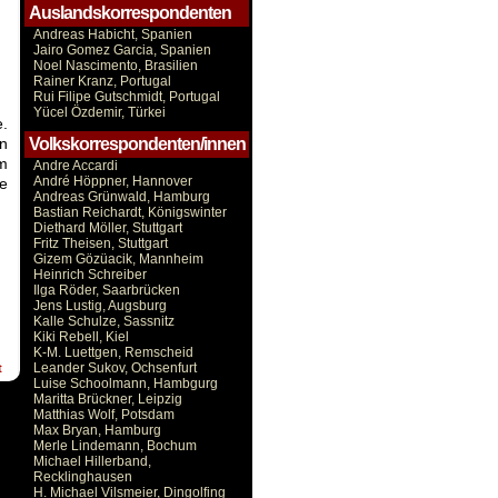
Auslandskorrespondenten
Andreas Habicht, Spanien
Jairo Gomez Garcia, Spanien
Noel Nascimento, Brasilien
Rainer Kranz, Portugal
Rui Filipe Gutschmidt, Portugal
Yücel Özdemir, Türkei
e.
Volkskorrespondenten/innen
n
Im
Andre Accardi
André Höppner, Hannover
e
Andreas Grünwald, Hamburg
Bastian Reichardt, Königswinter
Diethard Möller, Stuttgart
Fritz Theisen, Stuttgart
Gizem Gözüacik, Mannheim
Heinrich Schreiber
Ilga Röder, Saarbrücken
Jens Lustig, Augsburg
Kalle Schulze, Sassnitz
Kiki Rebell, Kiel
K-M. Luettgen, Remscheid
Leander Sukov, Ochsenfurt
t
Luise Schoolmann, Hambgurg
Maritta Brückner, Leipzig
Matthias Wolf, Potsdam
Max Bryan, Hamburg
Merle Lindemann, Bochum
Michael Hillerband,
Recklinghausen
H. Michael Vilsmeier, Dingolfing