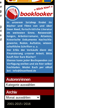
e
r
g
u
g
ht
e
d
Autoren/-innen
Autoren/-
innen
Archiv
Archiv
2001-2015 /
2016