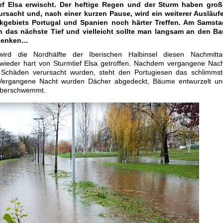
ef Elsa erwischt. Der heftige Regen und der Sturm haben groß
rsacht und, nach einer kurzen Pause, wird ein weiterer Ausläufe
ckgebiets Portugal und Spanien noch härter Treffen. Am Samsta
 das nächste Tief und vielleicht sollte man langsam an den Ba
 denken…
ird die Nordhälfte der Iberischen Halbinsel diesen Nachmitta
 wieder hart von Sturmtief Elsa getroffen. Nachdem vergangene Nac
Schäden verursacht wurden, steht den Portugiesen das schlimmst
Vergangene Nacht wurden Dächer abgedeckt, Bäume entwurzelt un
überschwemmt.