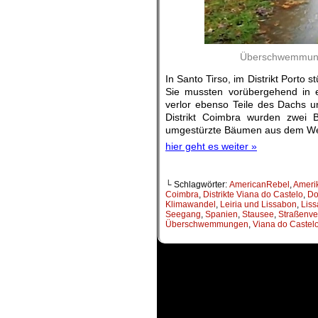
Überschwemmung 
In Santo Tirso, im Distrikt Porto
Sie mussten vorübergehend in e
verlor ebenso Teile des Dachs un
Distrikt Coimbra wurden zwei 
umgestürzte Bäumen aus dem We
hier geht es weiter »
└ Schlagwörter:
AmericanRebel
,
Ameri
Coimbra
,
Distrikte Viana do Castelo
,
Do
Klimawandel
,
Leiria und Lissabon
,
Lis
Seegang
,
Spanien
,
Stausee
,
Straßenve
Überschwemmungen
,
Viana do Castel