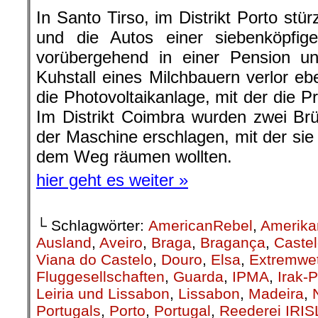
In Santo Tirso, im Distrikt Porto st
und die Autos einer siebenköpfig
vorübergehend in einer Pension un
Kuhstall eines Milchbauern verlor e
die Photovoltaikanlage, mit der die P
Im Distrikt Coimbra wurden zwei Br
der Maschine erschlagen, mit der s
dem Weg räumen wollten.
hier geht es weiter »
└ Schlagwörter:
AmericanRebel
,
Amerika
Ausland
,
Aveiro
,
Braga
,
Bragança
,
Caste
Viana do Castelo
,
Douro
,
Elsa
,
Extremwet
Fluggesellschaften
,
Guarda
,
IPMA
,
Irak-
Leiria und Lissabon
,
Lissabon
,
Madeira
,
Portugals
,
Porto
,
Portugal
,
Reederei IRIS