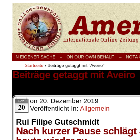
Internationale Onlinezeitung für Frieden
IN EIGENER SACHE
–
ON OUR OWN BEHALF –
NOTA
Startseite
›
Beiträge getaggt mit "Aveiro"
Beiträge getaggt mit Aveiro
1 Ergebnis.
on
20. Dezember 2019
Dez.
20
Veröffentlicht In:
Allgemein
Rui Filipe Gutschmidt
Nach kurzer Pause schlägt 