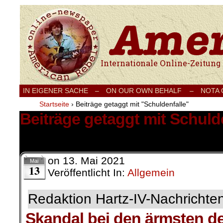
Internationale Onlinezeitung für Frieden
IN EIGENER SACHE
–
ON OUR OWN BEHALF –
NOTA
Startseite
›
Beiträge getaggt mit "Schuldenfalle"
Beiträge getaggt mit Schuld
1 Ergebnis.
on
13. Mai 2021
Mai
13
Veröffentlicht In:
Allgemein
Redaktion Hartz-IV-Nachrichte
Skandal bei den ärmsten d