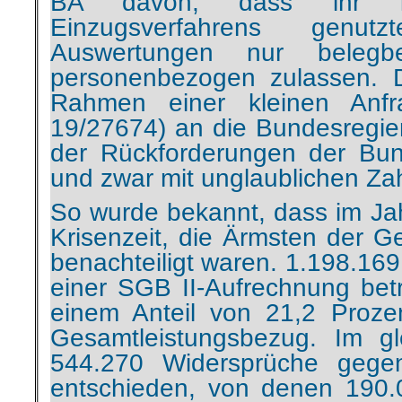
BA davon, dass ihr 
Einzugsverfahrens genut
Auswertungen nur belegb
personenbezogen zulassen. 
Rahmen einer kleinen Anfr
19/27674) an die Bundesregier
der Rückforderungen der Bu
und zwar mit unglaublichen Za
So wurde bekannt, dass im Jah
Krisenzeit, die Ärmsten der G
benachteiligt waren. 1.198.16
einer SGB II-Aufrechnung betr
einem Anteil von 21,2 Proz
Gesamtleistungsbezug. Im g
544.270 Widersprüche gege
entschieden, von denen 190.