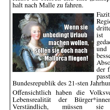
halt nach Malle zu fahren.
Faz
Regi
drit
ist
gedac
und
bes
Abso
der 
pa
Bundesrepublik des 21-sten Jahrhun
Offensichtlich haben die Volksv
Lebensrealität der Bürger*inn
Verständlich, müssen 