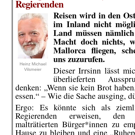
Regierenden
Reisen wird in den Ost
im Inland nicht mögli
Land müssen nämlich 
Macht doch nichts, w
Mallorca fliegen, sc
uns zuzurufen.
Heinz Michael
Dieser Irrsinn lässt m
Vilsmeier
überlieferten Ausspr
denken: „Wenn sie kein Brot haben
essen.“ – Wie die Sache ausging, d
Ergo: Es könnte sich als zieml
Regierenden erweisen, den 
malträtierten Bürger*innen zu em
Hause zu bleiben und eine „Ruhep