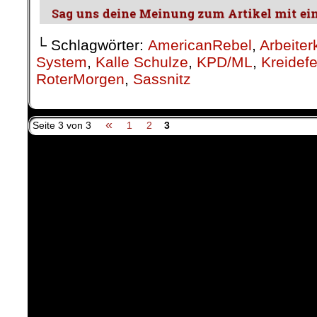
└ Schlagwörter:
AmericanRebel
,
Arbeiter
System
,
Kalle Schulze
,
KPD/ML
,
Kreidef
RoterMorgen
,
Sassnitz
«
Seite 3 von 3
1
2
3