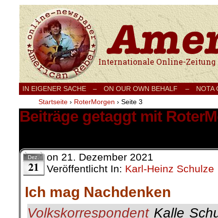
Internationale Onlinezeitung für Frieden
IN EIGENER SACHE
–
ON OUR OWN BEHALF –
NOTA
Startseite
›
RoterMorgen
›
Seite 3
Beiträge getaggt mit Roter
21 Ergebnisse.
on
21. Dezember 2021
Dez.
21
Veröffentlicht In:
Karl-Heinz Schulze
Ich mag Nachdenken
Volkskorrespondent
Kalle Schu