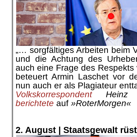
„… sorgfältiges Arbeiten beim
und die Achtung des Urheber
auch eine Frage des Respekts 
beteuert Armin Laschet vor d
nun auch er als Plagiateur entt
Volkskorrespondent
Heinz Mi
berichtete
auf
»RoterMorgen«
.
.
2. August
|
Staatsgewalt rüst