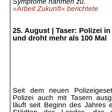
Seit dem neuen Polizeigese
Polizei auch mit Tasern aus
läuft seit Beginn des Jahres ei
Städten des Landes, das d
Einführung der Taser vorbereit
NRW veröffentlicht die ers
Nutzung. obwohl es sich bei
Pistolen um tödliche und u
handelt.
»RoterMorgen« berichtete
.
.
26. August | Schluss mit der
Solikampagne zum Prozessau
In den letzten Jahren h
Verfolgungspolitik gegen Anti