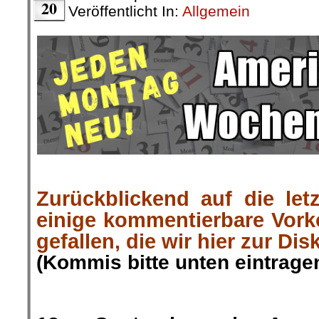
Aktuelle Kurzmeldungen 
Tarifverhandlungen und A
Kollegen/-innen im deutschspr
»RoterMorgen« berichtete
hier geht es weiter »
└ Schlagwörter:
AmericanRebel
,
Antirass
Arbeiterklasse
,
Ausland
,
Berlin-Mitte ei
das ist gut so!
,
Buchvorstellung
,
Der Revo
Migration
,
Harrys Buchtipp
,
Info-Welt
,
Kla
Vorkommnisse
,
KPD/ML
,
Kultur
,
Literatur
Politik und Gesellschaft
,
Polizeiwilkür
,
Pol