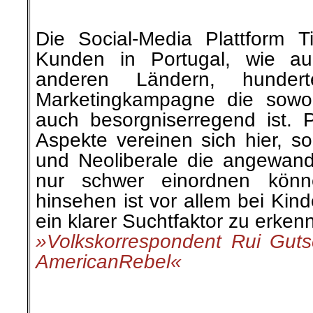
31. August |
Krieg dem Imperi
Heraus zum Roten Antikrieg
Seit dem Ende des Zweiten We
September der internationale A
Weltfriedenstag genannt wird
Aktivitäten gegen laufende 
Opfer des Zweiten Weltkrieges
1939 mit dem deutschen Überfa
wird gedacht. Es reicht a
vergangenen und aktuellen impe
zu gedenken und die Opfer
müssen aktiv die Kriegsgefahr,
und deren Ursachen bekämpfe
»RoterMorgen« berichtete
hier geht es weiter »