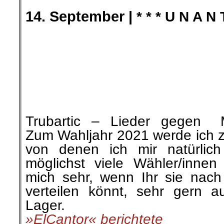
(Kommis bitte unten eintragen
.
.
21. September |
»#Unteilbar«
Beschwichtigungsshow kurz
Unter dem Motto »#unteilbar 
und gerechte Gesellschaft« rie
dazu auf, am 4. Septem
demonstrieren. Die Bündnisp
antirassistischen
Gruppen de