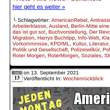
einige kommentierbare Vor
gefallen, die wir hier zur Dis
(Kommis bitte unten eintragen
.
.
30. August |
TikTok-Wahn in 
Webanbieter zahlt hunderte 
Die Social-Media Plattform T
Kunden in Portugal, wie au
anderen Ländern, hunder
Marketingkampagne die sowoh
auch besorgniserregend ist. P
Aspekte vereinen sich hier, so
und Neoliberale die angewandt
nur schwer einordnen kön