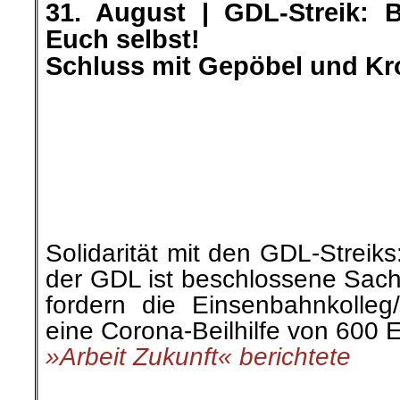
└ Schlagwörter:
AmericanRebel
,
Antirass
Arbeiterklasse
,
Ausland
,
Berlin-Mitte ei
das ist gut so!
,
Buchvorstellung
,
Der Revo
Migration
,
Harrys Buchtipp
,
Info-Welt
,
Kla
Vorkommnisse
,
KPD/ML
,
Kultur
,
Literatur
Politik und Gesellschaft
,
Polizeiwilkür
,
Pol
Roter Morgen
,
RoterMorgen
,
Soziales
,
St
on
20. September 2021
Sep.
20
Veröffentlicht In:
Allgemein