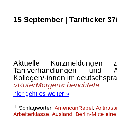
Care-Bewegung, Miete
Menschenrechtsorganisatione
Gruppen, Gewerkschaften, W
feministische und „queere Gru
Organisationen sowie Teile 
Klimabewegung.
»RoterMorgen« berichtete
.
.
21. September|
Fast Zweimil
Kollegen/innen durch „Arbei