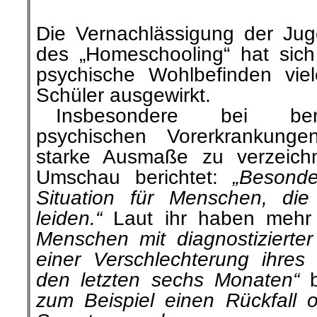
psychischen Vorerkrankung
starke Ausmaße zu verzeich
Umschau berichtet:
„Besonde
Situation für Menschen, die
leiden.“
Laut ihr haben mehr
Menschen mit diagnostizierte
einer Verschlechterung ihres 
den letzten sechs Monaten“
b
zum Beispiel einen Rückfall o
Symptome nahmen zu.
»Arbeit Zukunft« berichtete
.
.
25. August |
Taser: Polizei i
und droht mehr als 100 Mal