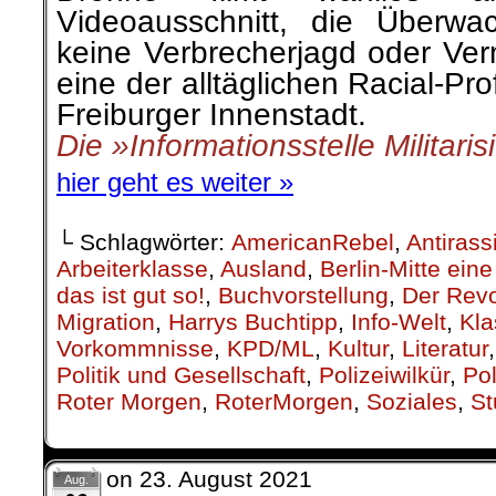
Videoausschnitt, die Überw
keine Verbrecherjagd oder Ver
eine der alltäglichen Racial-Prof
Freiburger Innenstadt.
Die »Informationsstelle Militari
hier geht es weiter »
└ Schlagwörter:
AmericanRebel
,
Antirass
Arbeiterklasse
,
Ausland
,
Berlin-Mitte ei
das ist gut so!
,
Buchvorstellung
,
Der Revo
Migration
,
Harrys Buchtipp
,
Info-Welt
,
Kla
Vorkommnisse
,
KPD/ML
,
Kultur
,
Literatur
Politik und Gesellschaft
,
Polizeiwilkür
,
Pol
Roter Morgen
,
RoterMorgen
,
Soziales
,
St
on
23. August 2021
Aug.