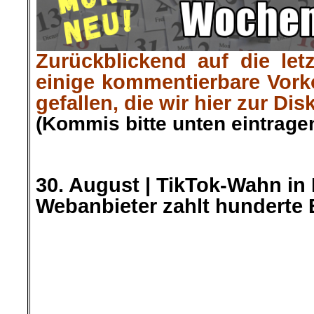
hinsehen ist vor allem bei Kin
ein klarer Suchtfaktor zu erken
»Volkskorrespondent Rui Gutsc
AmericanRebel«
.
.
31. August |
GDL-Streik: 
Euch selbst!
Schluss mit Gepöbel und Kr
Solidarität mit den GDL-Streiks:
der GDL ist beschlossene Sac
fordern die Einsenbahnkolle
eine Corona-Beilhilfe von 600 
»Arbeit Zukunft« berichtete
.
.