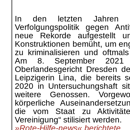
Arbeiterklasse
,
Ausland
,
Berlin-Mitte ei
das ist gut so!
,
Buchvorstellung
,
Der Revo
Migration
,
Harrys Buchtipp
,
Info-Welt
,
Kla
Vorkommnisse
,
KPD/ML
,
Kultur
,
Literatur
Politik und Gesellschaft
,
Polizeiwilkür
,
Pol
Roter Morgen
,
RoterMorgen
,
Soziales
,
St
on
13. September 2021
Sep.
13
Veröffentlicht In:
Wochenrückblick
Zurückblickend auf die let