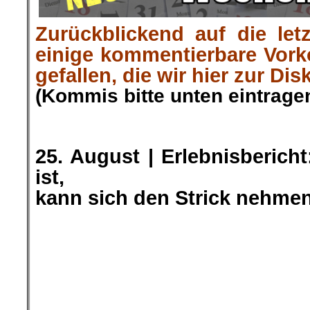
Zurückblickend auf die let
einige kommentierbare Vor
gefallen, die wir hier zur Dis
(Kommis bitte unten eintragen
.
.
25. August | Erlebnisberich
ist,
kann sich den Strick nehme
Die Vernachlässigung der Juge
des „Homeschooling“ hat sich
psychische Wohlbefinden vie
Schüler ausgewirkt.
…
Insbesondere bei ber