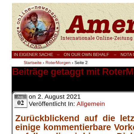
Internationale Onlinezeitung für Frieden
IN EIGENER SACHE
–
ON OUR OWN BEHALF –
NOTA
Startseite
›
RoterMorgen
›
Seite 2
Beiträge getaggt mit Roter
21 Ergebnisse.
on
2. August 2021
Aug.
02
Veröffentlicht In:
Allgemein
Zurückblickend auf die let
einige kommentierbare Vor