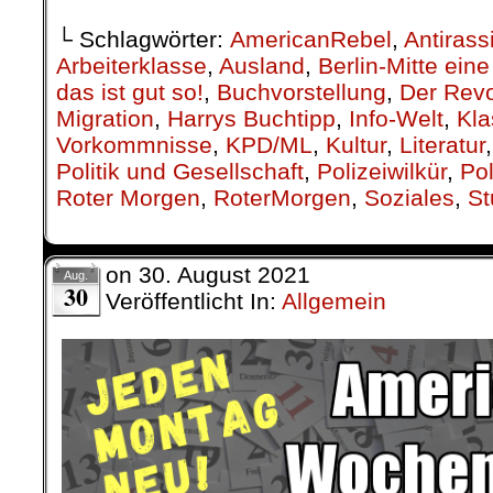
└ Schlagwörter:
AmericanRebel
,
Antirass
Arbeiterklasse
,
Ausland
,
Berlin-Mitte ei
das ist gut so!
,
Buchvorstellung
,
Der Revo
Migration
,
Harrys Buchtipp
,
Info-Welt
,
Kla
Vorkommnisse
,
KPD/ML
,
Kultur
,
Literatur
Politik und Gesellschaft
,
Polizeiwilkür
,
Pol
Roter Morgen
,
RoterMorgen
,
Soziales
,
St
on
30. August 2021
Aug.
30
Veröffentlicht In:
Allgemein