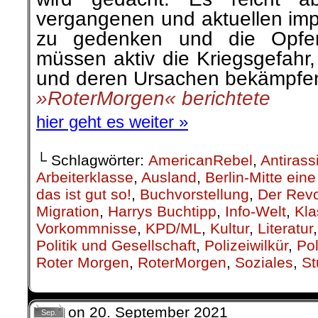
»RoterMorgen« berichtete
.
.
14. September |
* * * U N A N 
Trubartic – Lieder gegen M
Zum Wahljahr 2021 werde ich z
von denen ich mir natürlic
möglichst viele Wähler/innen 
mich sehr, wenn Ihr sie nach
verteilen könnt, sehr gern 
Lager.
»ElCantor« berichtete
.
.
15 September |
Tarifticker 3