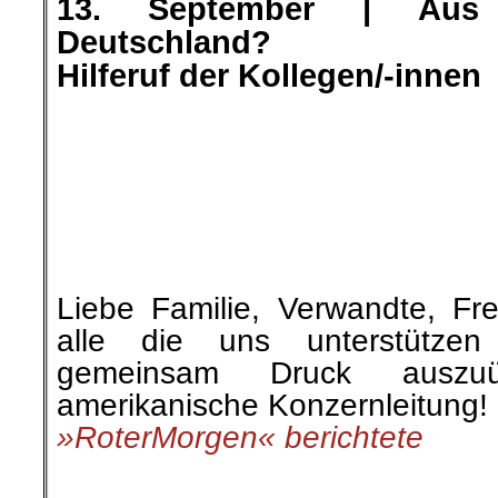
Roter Morgen
,
RoterMorgen
,
Soziales
,
St
on
27. September 2021
Sep.
27
Veröffentlicht In:
Allgemein
Zurückblickend auf die let
einige kommentierbare Vor
gefallen, die wir hier zur Dis