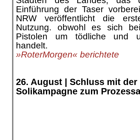
neue Rekorde aufgestellt u
Konstruktionen bemüht, um enga
zu kriminalisieren und oftmals
Am 8. September 2021 
Oberlandesgericht Dresden d
Leipzigerin Lina, die bereits
2020 in Untersuchungshaft sit
weitere Genossen. Vorgew
körperliche Auseinandersetzu
die vom Staat zu Aktivitäte
Vereinigung“ stilisiert werden.
»Rote-Hilfe-news« berichtete
hier geht es weiter »
└ Schlagwörter:
AmericanRebel
,
Antirass