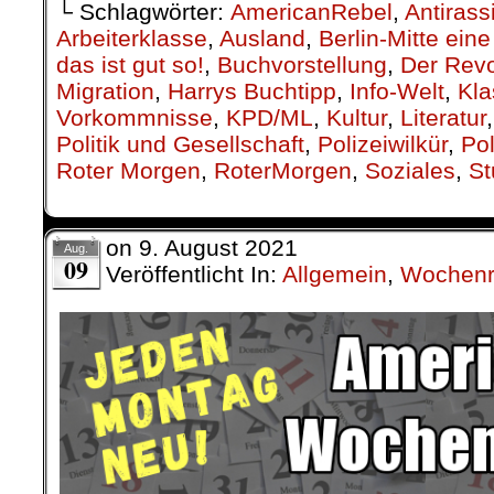
└ Schlagwörter:
AmericanRebel
,
Antirass
Arbeiterklasse
,
Ausland
,
Berlin-Mitte ei
das ist gut so!
,
Buchvorstellung
,
Der Revo
Migration
,
Harrys Buchtipp
,
Info-Welt
,
Kla
Vorkommnisse
,
KPD/ML
,
Kultur
,
Literatur
Politik und Gesellschaft
,
Polizeiwilkür
,
Pol
Roter Morgen
,
RoterMorgen
,
Soziales
,
St
on
9. August 2021
Aug.
09
Veröffentlicht In:
Allgemein
,
Wochenr