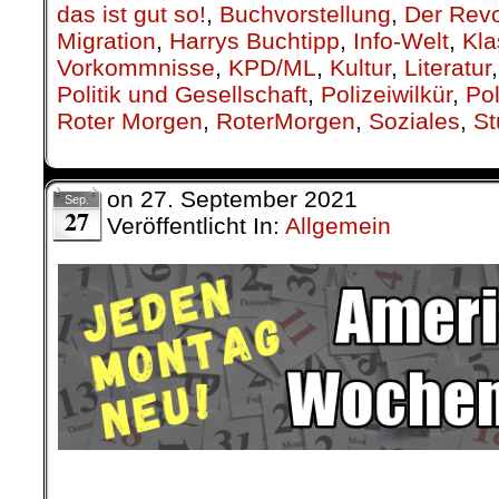
Im Jahr 2016 starben weltwei
Menschen an den Fol
Arbeitsbedingungen. In De
täglich 66 Menschen
di
Arbeitshetze,
Luftverschmutz
Schichtarbeit u
Sicherheitsvorkehrungen nicht 
»RoterMorgen« berichtete
.
.
22. September |
Tarifticker 3