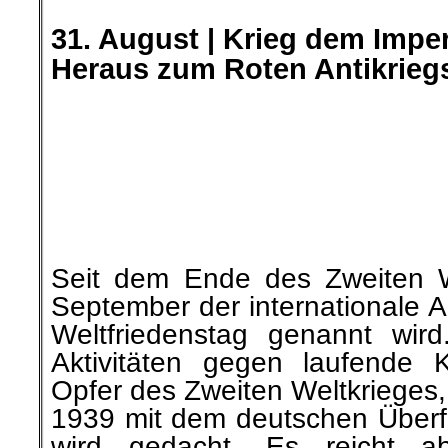
Zurückblickend auf die let
einige kommentierbare Vor
gefallen, die wir hier zur Dis
(Kommis bitte unten eintragen
.
.
13. September |
Aus 
Deutschland?
Hilferuf der Kollegen/-innen
Liebe Familie, Verwandte, F
alle die uns unterstützen
gemeinsam Druck auszu
amerikanische Konzernleitung!