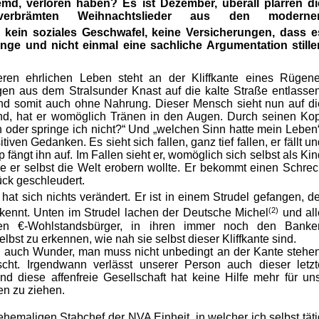
emd, verloren haben? Es ist Dezember, überall
plärren
di
ch verbrämten Weihnachtslieder aus den moderne
 kein soziales Geschwafel, keine Versicherungen, dass e
nge und nicht einmal eine sachliche Argumentation stille
ren ehrlichen Leben steht an der Kliffkante eines Rügene
gen aus dem Stralsunder Knast auf die kalte Straße entlassen
d somit auch ohne Nahrung. Dieser Mensch sieht
nun auf
di
nd, hat er womöglich Tränen in den Augen. Durch seinen Kop
h oder springe ich nicht?“ Und „welchen Sinn hatte mein Leben“
tiven Gedanken. Es sieht sich fallen, ganz tief fallen, er fällt u
p fängt ihn auf. Im Fallen sieht er, womöglich sich selbst als Ki
ie er selbst die Welt
erobern
wollte. Er bekommt einen Schrec
rück geschleudert.
hat sich nichts verändert. Er ist in einem Strudel
gefangen, de
(2)
kennt. Unten im Strudel lachen der Deutsche Michel
und all
chen
€-Wohlstandsbürger,
in ihren immer noch den Banke
elbst zu erkennen, wie nah sie selbst dieser Kliffkante sind.
auch Wunder, man muss nicht unbedingt an der Kante stehen
scht. Irgendwann
verlässt
unserer Person auch dieser letzt
und diese
affenfreie
Gesellschaft hat keine Hilfe mehr für uns
en
zu ziehen.
hemaligen Stabchef der NVA Einheit, in welcher ich selbst täti