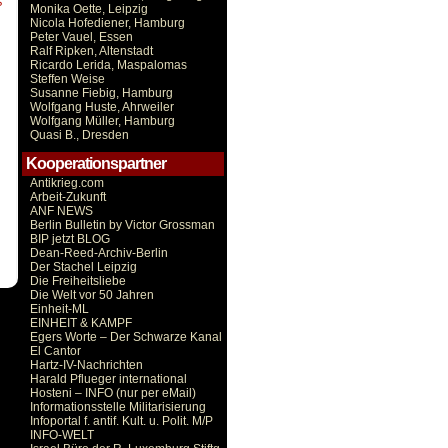
S
Monika Oette, Leipzig
Nicola Hofediener, Hamburg
Peter Vauel, Essen
Ralf Ripken, Altenstadt
Ricardo Lerida, Maspalomas
Steffen Weise
Susanne Fiebig, Hamburg
Wolfgang Huste, Ahrweiler
Wolfgang Müller, Hamburg
Quasi B., Dresden
Kooperationspartner
Antikrieg.com
Arbeit-Zukunft
ANF NEWS
Berlin Bulletin by Victor Grossman
BIP jetzt BLOG
Dean-Reed-Archiv-Berlin
Der Stachel Leipzig
Die Freiheitsliebe
Die Welt vor 50 Jahren
Einheit-ML
EINHEIT & KAMPF
Egers Worte – Der Schwarze Kanal
El Cantor
Hartz-IV-Nachrichten
Harald Pflueger international
Hosteni – INFO (nur per eMail)
Informationsstelle Militarisierung
Infoportal f. antif. Kult. u. Polit. M/P
INFO-WELT