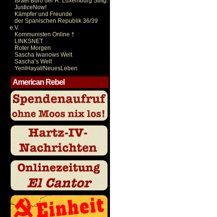
Israel Büro der R. Luxemburg Stiftg.
JusticeNow!
Kämpfer und Freunde
der Spanischen Republik 36/39
e.V.
Kommunisten Online †
LINKSNET
Roter Morgen
Sascha Iwanows Welt
Sascha’s Welt
YeniHayat/NeuesLeben
American Rebel