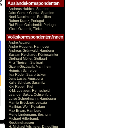
Auslandskorrespondenten
e
Andreas Habicht, Spanien
Jairo Gomez Garcia, Spanien
Noel Nascimento, Brasilien
Rainer Kranz, Portugal
Rui Filipe Gutschmidt, Portugal
Yücel Özdemir, Türkei
Volkskorrespondenten/innen
Andre Accardi
André Höppner, Hannover
Andreas Grünwald, Hamburg
Bastian Reichardt, Königswinter
Diethard Möller, Stuttgart
Fritz Theisen, Stuttgart
Gizem Gözüacik, Mannheim
Heinrich Schreiber
Ilga Röder, Saarbrücken
Jens Lustig, Augsburg
Kalle Schulze, Sassnitz
Kiki Rebell, Kiel
K-M. Luettgen, Remscheid
Leander Sukov, Ochsenfurt
Luise Schoolmann, Hambgurg
Maritta Brückner, Leipzig
Matthias Wolf, Potsdam
Max Bryan, Hamburg
Merle Lindemann, Bochum
Michael Hillerband,
Recklinghausen
H. Michael Vilsmeier, Dingolfing