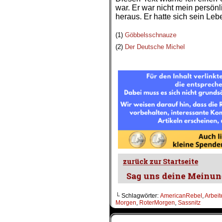
war. Er war nicht mein persö
heraus. Er hatte sich sein Leb
.
(1)
Göbbelsschnauze
(2)
Der Deutsche Michel
.
└ Schlagwörter:
AmericanRebel
,
Arbeit
Morgen
,
RoterMorgen
,
Sassnitz