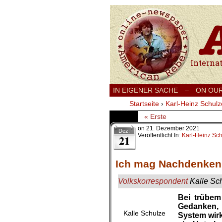
International
IN EIGENER SACHE
–
ON OU
Startseite
›
Karl-Heinz Schulz
« Erste
on
21. Dezember 2021
Dez.
Veröffentlicht In:
Karl-Heinz Sc
21
Ich mag Nachdenken
Volkskorrespondent
Kalle Sch
Bei trübem
Gedanken,
Kalle Schulze
System wirk