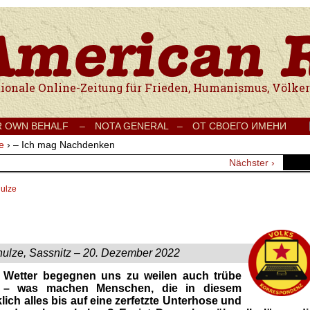
e Onlinezeitung für Frieden, Humanismus, Völkerverständigung und Kul
R OWN BEHALF –
NOTA GENERAL –
ОТ СВОЕГО ИМЕНИ
e
›
– Ich mag Nachdenken
Nächster ›
hulze
ulze, Sassnitz – 20. Dezember 2022
 Wetter begegnen uns zu weilen auch trübe
 –
was
machen
Menschen, die
in diesem
lich alles bis auf eine zerfetzte Unterhose und