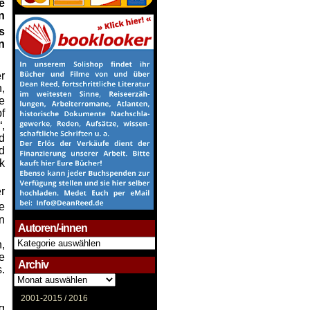
e
n
s
n
r
,
e
f
,
nd
nd
k
r
e
n
Autoren/-innen
Autoren/-
,
innen
e
Archiv
.
Archiv
2001-2015 /
2016
g