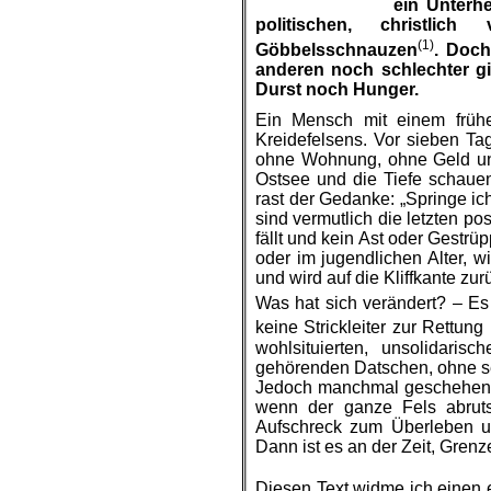
ein Unterh
politischen, christli
(1)
Göbbelsschnauzen
. Doch
anderen noch schlechter gi
Durst noch Hunger.
Ein Mensch mit einem frühe
Kreidefelsens. Vor sieben Ta
ohne Wohnung, ohne Geld un
Ostsee und die Tiefe schaue
rast der Gedanke: „Springe ic
sind vermutlich die letzten posi
fällt und kein Ast oder Gestrüp
oder im jugendlichen Alter, w
und wird auf die Kliffkante zu
Was hat sich verändert? – Es 
keine
Strickleiter
zur Rettung 
wohlsituierten, unsolidaris
gehörenden
Datschen, ohne
s
Jedoch manchmal geschehen 
wenn der ganze Fels abrut
Aufschreck zum Überleben 
Dann ist es an der
Zeit, Grenz
Diesen Text widme ich einen e