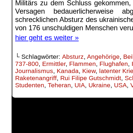
Militärs zu dem Schluss gekommen,
Versagen bedauerlicherweise ab
schrecklichen Absturz des ukrainisc
von 176 unschuldigen Menschen veru
hier geht es weiter »
└ Schlagwörter:
Absturz
,
Angehörige
,
Bei
737-800
,
Ermittler
,
Flammen
,
Flughafen
,
Journalismus
,
Kanada
,
Kiew
,
latenter Kri
Raketenangriff
,
Rui Filipe Gutschmidt
,
Sc
Studenten
,
Teheran
,
UIA
,
Ukraine
,
USA
,