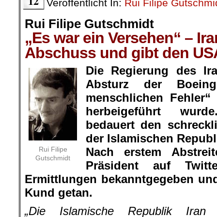
12
Veröffentlicht In:
Rui Filipe Gutschmi
Rui Filipe Gutschmidt
„Es war ein Versehen“ – Ira
Abschuss und gibt den USA
Die Regierung des Ira
Absturz der Boein
menschlichen Fehler“
herbeigeführt wurd
bedauert den schreck
der Islamischen Republi
Rui Filipe
Nach erstem Abstreit
Gutschmidt
Präsident auf Twit
Ermittlungen bekanntgegeben und
Kund getan.
„Die Islamische Republik Iran 