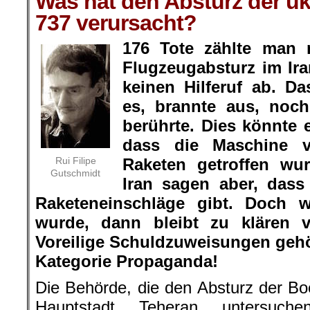
Was hat den Absturz der u
737 verursacht?
176 Tote zählte man
Flugzeugabsturz im Ira
keinen Hilferuf ab. D
es, brannte aus, noc
berührte. Dies könnte 
dass die Maschine 
Rui Filipe
Raketen getroffen wu
Gutschmidt
Iran sagen aber, dass
Raketeneinschläge gibt. Doch 
wurde, dann bleibt zu kläre
Voreilige Schuldzuweisungen gehör
Kategorie Propaganda!
Die Behörde, die den Absturz der Boe
Hauptstadt Teheran untersuchen