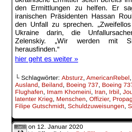
den Ermittlungen zu helfen. Er sa
iranischen Präsidenten Hassan Rou
den Unfall zu sprechen. „Zweifellos 
Ukraine darin, die Unfallursach
Zelenskiy. „Wir werden mit Si
herausfinden.“
hier geht es weiter »
└ Schlagwörter:
Absturz
,
AmericanRebel
Ausland
,
Beiland
,
Boeing 737
,
Boeing 73
Flughafen
,
Imam Khomeini
,
Iran
,
Irbil
,
Jo
latenter Krieg
,
Menschen
,
Offizier
,
Propa
Filipe Gutschmidt
,
Schuldzuweisungen
,
S
on
12. Januar 2020
Jan.