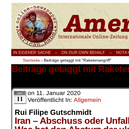
Internationale Onlinezeitung für Frieden
IN EIGENER SACHE
–
ON OUR OWN BEHALF –
NOTA
Startseite
›
Beiträge getaggt mit "Raketenangriff"
Beiträge getaggt mit Rakete
2 Ergebnisse.
on
11. Januar 2020
Jan.
11
Veröffentlicht In:
Allgemein
Rui Filipe Gutschmidt
Iran – Abschuss oder Unfall