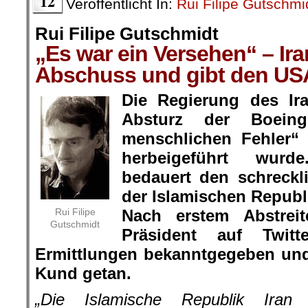
12
Veröffentlicht In:
Rui Filipe Gutschmi
Rui Filipe Gutschmidt
„Es war ein Versehen“ – Ira
Abschuss und gibt den USA
Die Regierung des Ira
Absturz der Boein
menschlichen Fehler“
herbeigeführt wurd
bedauert den schreck
der Islamischen Republi
Rui Filipe
Nach erstem Abstreit
Gutschmidt
Präsident auf Twit
Ermittlungen bekanntgegeben und
Kund getan.
„Die Islamische Republik Iran 