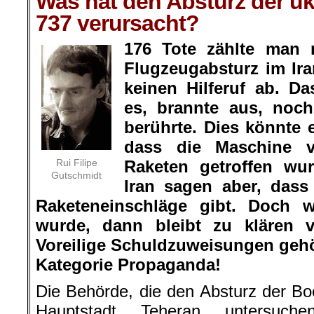
Was hat den Absturz der u
737 verursacht?
176 Tote zählte man
Flugzeugabsturz im Ira
keinen Hilferuf ab. D
es, brannte aus, noc
berührte. Dies könnte 
dass die Maschine 
Rui Filipe
Raketen getroffen wu
Gutschmidt
Iran sagen aber, dass
Raketeneinschläge gibt. Doch 
wurde, dann bleibt zu kläre
Voreilige Schuldzuweisungen gehör
Kategorie Propaganda!
Die Behörde, die den Absturz der Boe
Hauptstadt Teheran untersuchen