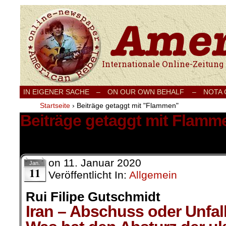
Internationale Onlinezeitung für Frieden
IN EIGENER SACHE
–
ON OUR OWN BEHALF –
NOTA
Startseite
›
Beiträge getaggt mit "Flammen"
Beiträge getaggt mit Flamm
2 Ergebnisse.
on
11. Januar 2020
Jan.
11
Veröffentlicht In:
Allgemein
Rui Filipe Gutschmidt
Iran – Abschuss oder Unfall