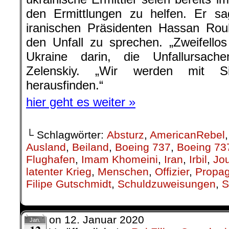
den Ermittlungen zu helfen. Er sa
iranischen Präsidenten Hassan Rou
den Unfall zu sprechen. „Zweifellos 
Ukraine darin, die Unfallursach
Zelenskiy. „Wir werden mit Si
herausfinden.“
hier geht es weiter »
└ Schlagwörter:
Absturz
,
AmericanRebel
Ausland
,
Beiland
,
Boeing 737
,
Boeing 73
Flughafen
,
Imam Khomeini
,
Iran
,
Irbil
,
Jo
latenter Krieg
,
Menschen
,
Offizier
,
Propa
Filipe Gutschmidt
,
Schuldzuweisungen
,
S
on
12. Januar 2020
Jan.