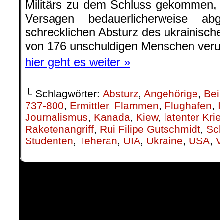
Militärs zu dem Schluss gekommen,
Versagen bedauerlicherweise ab
schrecklichen Absturz des ukrainisc
von 176 unschuldigen Menschen veru
hier geht es weiter »
└ Schlagwörter:
Absturz
,
Angehörige
,
Bei
737-800
,
Ermittler
,
Flammen
,
Flughafen
,
Journalismus
,
Kanada
,
Kiew
,
latenter Kri
Raketenangriff
,
Rui Filipe Gutschmidt
,
Sc
Studenten
,
Teheran
,
UIA
,
Ukraine
,
USA
,