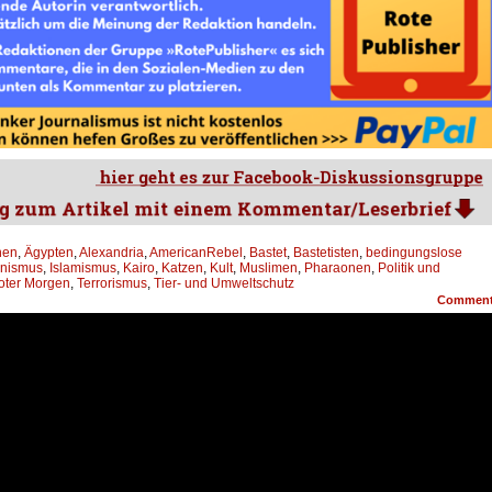
nen
,
Ägypten
,
Alexandria
,
AmericanRebel
,
Bastet
,
Bastetisten
,
bedingungslose
nismus
,
Islamismus
,
Kairo
,
Katzen
,
Kult
,
Muslimen
,
Pharaonen
,
Politik und
oter Morgen
,
Terrorismus
,
Tier- und Umweltschutz
Commen