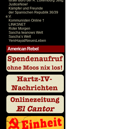
Israel Büro der R. Luxemburg Stiftg.
JusticeNow!
Kämpfer und Freunde
der Spanischen Republik 36/39
e.V.
Kommunisten Online †
LINKSNET
Roter Morgen
Sascha Iwanows Welt
Sascha’s Welt
YeniHayat/NeuesLeben
American Rebel