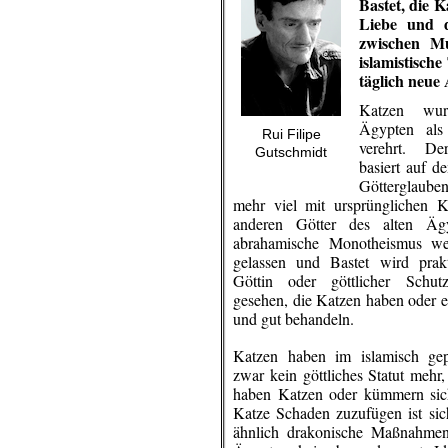
Bastet, die 
Liebe und 
zwischen M
islamistisch
täglich neue
Katzen wu
Ägypten als 
Rui Filipe
verehrt. De
Gutschmidt
basiert auf d
Götterglauben
mehr viel mit ursprünglichen K
anderen Götter des alten Äg
abrahamische Monotheismus we
gelassen und Bastet wird prakti
Göttin oder göttlicher Schutz
gesehen, die Katzen haben oder e
und gut behandeln.
Katzen haben im islamisch ge
zwar kein göttliches Statut meh
haben Katzen oder kümmern sich
Katze Schaden zuzufügen ist sic
ähnlich drakonische Maßnahmen