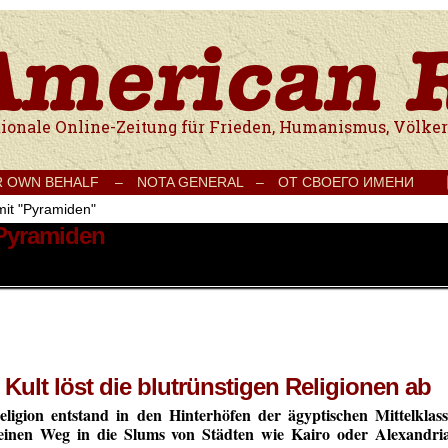
e Onlinezeitung für Frieden, Humanismus, Völkerverständigung und Kul
R OWN BEHALF –
NOTA GENERAL –
ОТ СВОЕГО ИМЕНИ
mit "Pyramiden"
 Pyramiden
Kult löst die blutrünstigen Religionen ab
ligion entstand in den Hinterhöfen der ägyptischen Mittelklass
seinen Weg in die Slums von Städten wie Kairo oder Alexandria