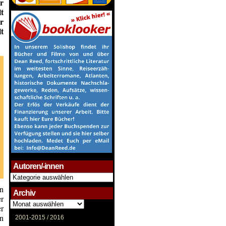
er
t
r
t
Autoren/-innen
Autoren/-
innen
en
Archiv
er
Archiv
er
n
2001-2015 /
2016