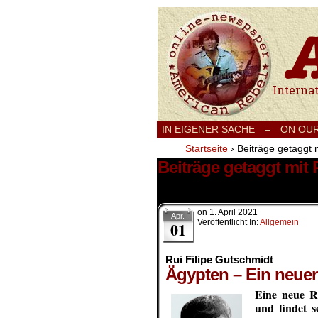
International
IN EIGENER SACHE
–
ON OU
Startseite
›
Beiträge getaggt 
Beiträge getaggt mit
1 Ergebnis.
on
1. April 2021
Apr.
Veröffentlicht In:
Allgemein
01
Rui Filipe Gutschmidt
Ägypten – Ein neuer 
Eine neue Re
und findet 