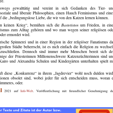
ee.
swegs gewalttätig und vereint in sich Gedanken des Tier- un
 soziale und liberale Philosophien, einen Hauch Feminismus und ein
auf die „bedingungslose Liebe, die wir von den Katzen lernen können.
n keinen Krieg“, bemühen sich die
Bastetisten
um Frieden, in ein
rismus zum Alltag gehören und wo man wegen seiner religiösen ode
der ermordet wird.
rische Spinnerei und in einer Region in der religiöser Fanatismus d
roßen Städte beherrscht, ist es nich einfach die Religion zu wechse
zuschließen. Dennoch sind immer mehr Menschen bereit sich de
inige der Priesterinnen Millionenschwere Katzenzüchterinnen sind u
Kairo und Alexandria Schulen und Kindergärten unterhalten spielt m
ft diese „Konkurrenz“ in ihrem „Jagdrevier“ wohl noch dulden wir
gionen obsolet sind, wobei jeder für sich entscheiden muss, woran 
limmeres, oder.
l
2021 auf
Info-Welt
. Veröffentlichung mit freundlicher Genehmigung d