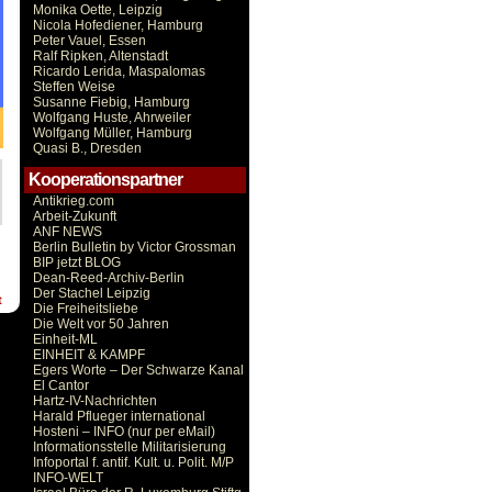
Monika Oette, Leipzig
Nicola Hofediener, Hamburg
Peter Vauel, Essen
Ralf Ripken, Altenstadt
Ricardo Lerida, Maspalomas
Steffen Weise
Susanne Fiebig, Hamburg
Wolfgang Huste, Ahrweiler
Wolfgang Müller, Hamburg
Quasi B., Dresden
Kooperationspartner
Antikrieg.com
Arbeit-Zukunft
ANF NEWS
Berlin Bulletin by Victor Grossman
BIP jetzt BLOG
Dean-Reed-Archiv-Berlin
Der Stachel Leipzig
t
Die Freiheitsliebe
Die Welt vor 50 Jahren
Einheit-ML
EINHEIT & KAMPF
Egers Worte – Der Schwarze Kanal
El Cantor
Hartz-IV-Nachrichten
Harald Pflueger international
Hosteni – INFO (nur per eMail)
Informationsstelle Militarisierung
Infoportal f. antif. Kult. u. Polit. M/P
INFO-WELT