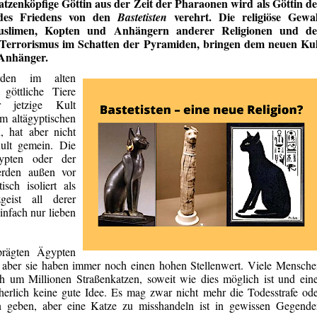
Katzenköpfige Göttin aus der Zeit der Pharaonen wird als Göttin d
des Friedens von den
verehrt. Die religiöse Gewal
Bastetisten
uslimen, Kopten und Anhängern anderer Religionen und de
e Terrorismus im Schatten der Pyramiden, bringen dem neuen Kul
 Anhänger.
rden im alten
göttliche Tiere
r jetzige Kult
em altägyptischen
, hat aber nicht
ult gemein. Die
ypten oder der
rden außen vor
sch isoliert als
geist all derer
infach nur lieben
prägten Ägypten
r, aber sie haben immer noch einen hohen Stellenwert. Viele Mensch
 um Millionen Straßenkatzen, soweit wie dies möglich ist und ein
herlich keine gute Idee. Es mag zwar nicht mehr die Todesstrafe od
 geben, aber eine Katze zu misshandeln ist in gewissen Gegende