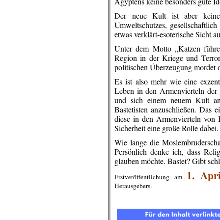
Ägyptens keine besonders gute Id
Der neue Kult ist aber keine
Umweltschutzes, gesellschaftlich
etwas verklärt-esoterische Sicht 
Unter dem Motto „Katzen führe
Region in der Kriege und Terro
politischen Überzeugung mordet o
Es ist also mehr wie eine exzent
Leben in den Armenvierteln der g
und sich einem neuem Kult an
Bastetisten anzuschließen. Das e
diese in den Armenvierteln von 
Sicherheit eine große Rolle dabei.
Wie lange die Moslembruderscha
Persönlich denke ich, dass Reli
glauben möchte. Bastet? Gibt sch
1. Apri
Erstveröffentlichung am
Herausgebers.
.