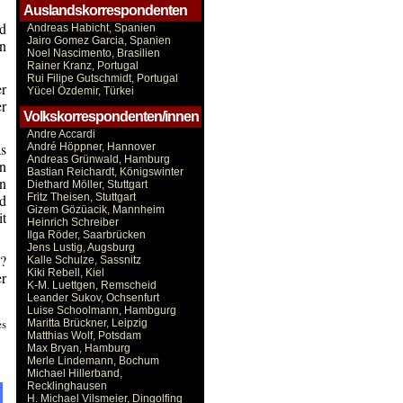
Auslandskorrespondenten
d
Andreas Habicht, Spanien
Jairo Gomez Garcia, Spanien
en
Noel Nascimento, Brasilien
Rainer Kranz, Portugal
Rui Filipe Gutschmidt, Portugal
er
Yücel Özdemir, Türkei
r
Volkskorrespondenten/innen
Andre Accardi
as
André Höppner, Hannover
Andreas Grünwald, Hamburg
ln
Bastian Reichardt, Königswinter
n
Diethard Möller, Stuttgart
nd
Fritz Theisen, Stuttgart
Gizem Gözüacik, Mannheim
it
Heinrich Schreiber
Ilga Röder, Saarbrücken
Jens Lustig, Augsburg
d?
Kalle Schulze, Sassnitz
Kiki Rebell, Kiel
er
K-M. Luettgen, Remscheid
Leander Sukov, Ochsenfurt
Luise Schoolmann, Hambgurg
es
Maritta Brückner, Leipzig
Matthias Wolf, Potsdam
Max Bryan, Hamburg
Merle Lindemann, Bochum
Michael Hillerband,
Recklinghausen
H. Michael Vilsmeier, Dingolfing