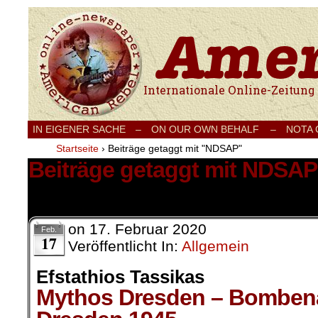
Internationale Onlinezeitung für Frieden
IN EIGENER SACHE
–
ON OUR OWN BEHALF –
NOTA
Startseite
›
Beiträge getaggt mit "NDSAP"
Beiträge getaggt mit NDSAP
1 Ergebnis.
on
17. Februar 2020
Feb.
17
Veröffentlicht In:
Allgemein
Efstathios Tassikas
Mythos Dresden – Bombena