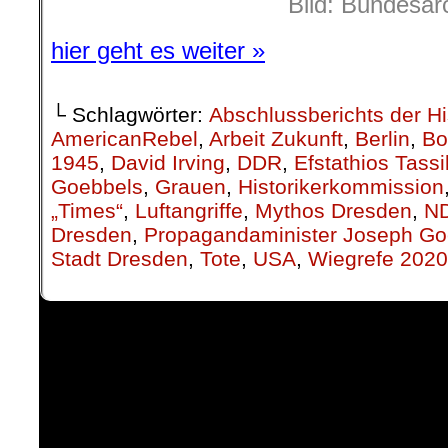
Bild: Bundesar
hier geht es weiter »
└ Schlagwörter:
Abschlussberichts der H
AmericanRebel
,
Arbeit Zukunft
,
Berlin
,
Bo
1945
,
David Irving
,
DDR
,
Efstathios Tass
Goebbels
,
Grauen
,
Historikerkommission
„Times“
,
Luftangriffe
,
Mythos Dresden
,
N
Dresden
,
Propagandaminister Joseph Go
Stadt Dresden
,
Tote
,
USA
,
Wiegrefe 2020