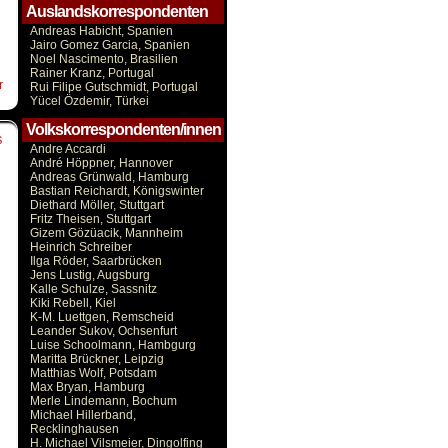
Auslandskorrespondenten
Andreas Habicht, Spanien
Jairo Gomez Garcia, Spanien
Noel Nascimento, Brasilien
Rainer Kranz, Portugal
r
Rui Filipe Gutschmidt, Portugal
Yücel Özdemir, Türkei
Volkskorrespondenten/innen
S
Andre Accardi
André Höppner, Hannover
Andreas Grünwald, Hamburg
Bastian Reichardt, Königswinter
Diethard Möller, Stuttgart
Fritz Theisen, Stuttgart
Gizem Gözüacik, Mannheim
Heinrich Schreiber
Ilga Röder, Saarbrücken
Jens Lustig, Augsburg
Kalle Schulze, Sassnitz
Kiki Rebell, Kiel
K-M. Luettgen, Remscheid
Leander Sukov, Ochsenfurt
Luise Schoolmann, Hambgurg
Maritta Brückner, Leipzig
Matthias Wolf, Potsdam
Max Bryan, Hamburg
Merle Lindemann, Bochum
Michael Hillerband,
Recklinghausen
H. Michael Vilsmeier, Dingolfing