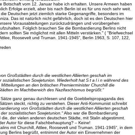
re Botschaft vom 12. Januar habe ich erhalten. Unsere Armeen haben
rklich Erfolge erzielt, aber bis nach Berlin ist es für uns noch sehr weit.
e Deutschen jetzt ziemlich starke Gegenangriffe, besonders im
iza. Das ist natürlich nicht gefährlich, doch ist es den Deutschen hier
unsere Vorausabteilungen zurückzudrängen und vorübergehen
fzuhalten. Folglich brauchen Sie die Bombardierung Berlins nicht
n sollten Sie möglichst mit allen Mitteln verstärken." ( "Briefwechsel
, Attlee, Roosevelt und Truman. 1941-1945", Berlin 1963, S. 107, 122,
sreden
on Großstädten durch die westlichen Alliierten geschah im
sozialistischen Sowjetunion. Wiederholt hat S t a l i n während des
 Mitteilungen an den britischen Premierminister Churchill die
tädten im Machtbereich des Nazifaschismus begrüßt.“
 Sätze ganz genau durchlesen und die Goebbelspropaganda des
 Sätzen steckt, richtig zu verstehen. Dieser Anti-Kommunist schreibt
ardierung von Großstädten durch die westlichen Alliierten geschah
der sozialistischen Sowjetunion.“
Also war die Bombardierung
die, der vielen anderen deutschen Städte, mit Stalin abgestimmt.
er Autor für diese Falschbehauptung? – Keine!
alins mit Churchill, Attlee, Roosevelt und Truman. 1941-1945“, in dem
rung Berlins begrüßt, entnimmt der Autor ein Einvernehmen der