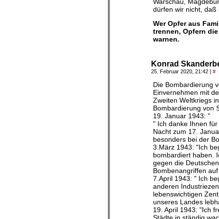
Warschau, Magdeburg
dürfen wir nicht, da
Wer Opfer aus Fami
trennen, Opfern die
warnen.
Konrad Skanderb
25. Februar 2020, 21:42
|
#
Die Bombardierung vo
Einvernehmen mit der 
Zweiten Weltkriegs in
Bombardierung von S
19. Januar 1943: "
" Ich danke Ihnen für
Nacht zum 17. Januar.
besonders bei der Bo
3.März 1943: "Ich begr
bombardiert haben. I
gegen die Deutschen
Bombenangriffen auf 
7.April 1943: " Ich b
anderen Industriezent
lebenswichtigen Zent
unseres Landes lebha
19. April 1943: "Ich 
Städte in ständig w