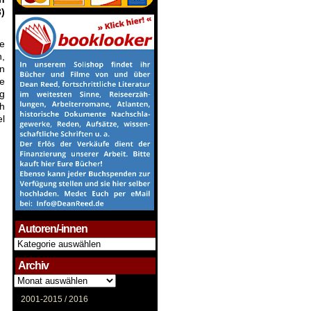
3)
ie
n,
n
ie
ng
h
el
Autoren/-innen
Autoren/-
innen
Archiv
Archiv
2001-2015 /
2016