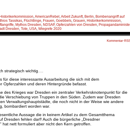
 Historikerkommission
,
AmericanRebel
,
Arbeit Zukunft
,
Berlin
,
Bombenangriff auf
athios Tassikas
,
Flüchtlinge
,
Frauen
,
Goebbels
,
Grauen
,
Historikerkommission
,
ftangriffe
,
Mythos Dresden
,
NDSAP
,
Opferzahlen von Dresden
,
Propagandaministe
adt Dresden
,
Tote
,
USA
,
Wiegrefe 2020
Kommentar-RS
h strategisch wichtig….
s für diese interessante Ausarbeitung die sich mit dem
er Opferzahlen und deren Hintergründe befasst.
ase des Krieges war Dresden ein zentraler Verkehrsknotenpunkt für die
 die Verschiebung von Truppen in den Süden. Zudem war Dresden
kten Verwaltungshauptstädte, die noch nicht in der Weise wie andere
g, bombardiert worden war.
esentliche Aussage die in keinem Artikel zu dem Gesamtthema
e auf Dresden fehlen darf! Auch die bürgerliche „Dresdner
 hat nett formuliert aber nicht den Kern getroffen.