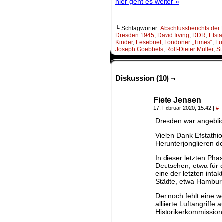
hier geht es weiter »
└ Schlagwörter:
Abschlussberichts der
Dresden 1945
,
David Irving
,
DDR
,
Efst
Kinder
,
Lesebrief
,
Londoner „Times“
,
Lu
Joseph Goebbels
,
Rolf-Dieter Müller
,
St
Diskussion (10) ¬
Fiete Jensen
17. Februar 2020, 15:42
|
#
Dresden war angeblic
Vielen Dank Efstathio
Herunterjonglieren d
In dieser letzten Ph
Deutschen, etwa für
eine der letzten inta
Städte, etwa Hambur
Dennoch fehlt eine w
alliierte Luftangriff
Historikerkommission“