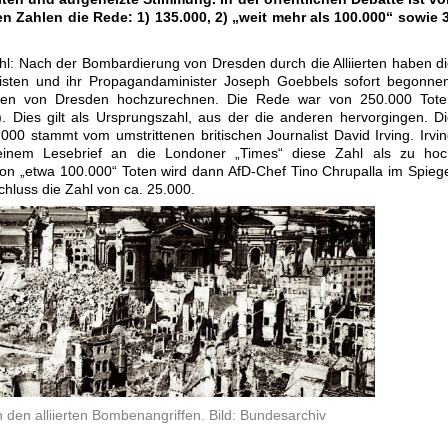
n Zahlen die Rede: 1) 135.000, 2) „weit mehr als 100.000“ sowie 
hl: Nach der Bombardierung von Dresden durch die Alliierten haben d
alisten und ihr Propagandaminister Joseph Goebbels sofort begonne
hlen von Dresden hochzurechnen. Die Rede war von 250.000 Tote
. Dies gilt als Ursprungszahl, aus der die anderen hervorgingen. D
000 stammt vom umstrittenen britischen Journalist David Irving. Irvi
einem Lesebrief an die Londoner „Times“ diese Zahl als zu hoc
n „etwa 100.000“ Toten wird dann AfD-Chef Tino Chrupalla im Spieg
chluss die Zahl von ca. 25.000.
den alliierten Bombenangriffen. Bild: Bundesarchiv