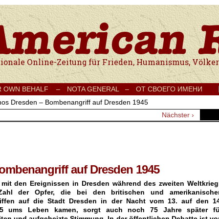
e Onlinezeitung für Frieden, Humanismus, Völkerverständigung und Kul
R OWN BEHALF –
NOTA GENERAL –
ОТ СВОЕГО ИМЕНИ
hos Dresden – Bombenangriff auf Dresden 1945
Nächster ›
ombenangriff auf Dresden 1945
mit den Ereignissen in Dresden während des zweiten Weltkrieg
Zahl der Opfer, die bei den britischen und amerikanische
ffen auf die Stadt Dresden in der Nacht vom 13. auf den 14
45 ums Leben kamen, sorgt auch noch 75 Jahre später fü
ten und aufgeheizte Stimmung. In der öffentlichen Debatte ist vo