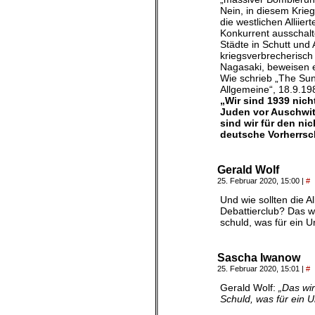
Nein, in diesem Krie
die westlichen Alliier
Konkurrent ausschalt
Städte in Schutt und
kriegsverbrecherisch
Nagasaki, beweisen 
Wie schrieb „The Sun
Allgemeine“, 18.9.19
„Wir sind 1939 nich
Juden vor Auschwit
sind wir für den ni
deutsche Vorherrsch
Gerald Wolf
25. Februar 2020, 15:00
|
#
Und wie sollten die A
Debattierclub? Das wi
schuld, was für ein U
Sascha Iwanow
25. Februar 2020, 15:01
|
#
Gerald Wolf:
„Das wir
Schuld, was für ein U