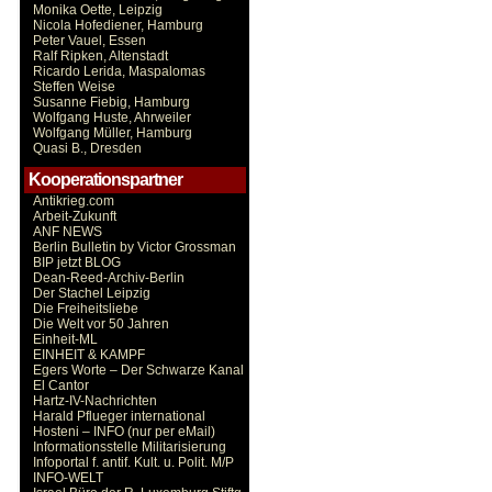
Monika Oette, Leipzig
Nicola Hofediener, Hamburg
Peter Vauel, Essen
Ralf Ripken, Altenstadt
Ricardo Lerida, Maspalomas
Steffen Weise
Susanne Fiebig, Hamburg
Wolfgang Huste, Ahrweiler
Wolfgang Müller, Hamburg
Quasi B., Dresden
Kooperationspartner
Antikrieg.com
Arbeit-Zukunft
ANF NEWS
Berlin Bulletin by Victor Grossman
BIP jetzt BLOG
Dean-Reed-Archiv-Berlin
Der Stachel Leipzig
Die Freiheitsliebe
Die Welt vor 50 Jahren
Einheit-ML
EINHEIT & KAMPF
Egers Worte – Der Schwarze Kanal
El Cantor
Hartz-IV-Nachrichten
Harald Pflueger international
Hosteni – INFO (nur per eMail)
Informationsstelle Militarisierung
Infoportal f. antif. Kult. u. Polit. M/P
INFO-WELT