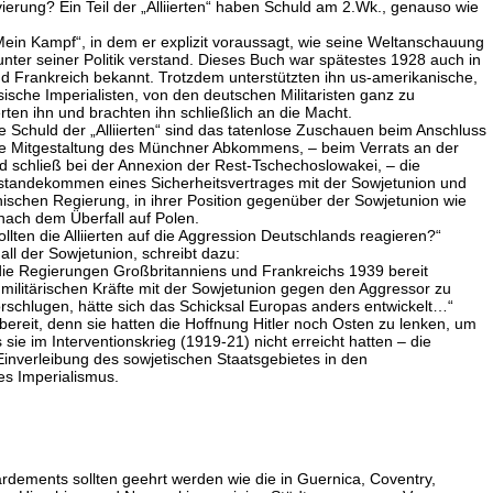
vierung? Ein Teil der „Alliierten“ haben Schuld am 2.Wk., genauso wie
„Mein Kampf“, in dem er explizit voraussagt, wie seine Weltanschauung
nter seiner Politik verstand. Dieses Buch war spätestes 1928 auch in
 Frankreich bekannt. Trotzdem unterstützten ihn us-amerikanische,
ische Imperialisten, von den deutschen Militaristen ganz zu
rten ihn und brachten ihn schließlich an die Macht.
e Schuld der „Alliierten“ sind das tatenlose Zuschauen beim Anschluss
ive Mitgestaltung des Münchner Abkommens, – beim Verrats an der
 schließ bei der Annexion der Rest-Tschechoslowakei, – die
standekommen eines Sicherheitsvertrages mit der Sowjetunion und
nischen Regierung, in ihrer Position gegenüber der Sowjetunion wie
 nach dem Überfall auf Polen.
ollten die Alliierten auf die Aggression Deutschlands reagieren?“
ll der Sowjetunion, schreibt dazu:
die Regierungen Großbritanniens und Frankreichs 1939 bereit
militärischen Kräfte mit der Sowjetunion gegen den Aggressor zu
vorschlugen, hätte sich das Schicksal Europas anders entwickelt…“
bereit, denn sie hatten die Hoffnung Hitler noch Osten zu lenken, um
ie im Interventionskrieg (1919-21) nicht erreicht hatten – die
Einverleibung des sowjetischen Staatsgebietes in den
es Imperialismus.
dements sollten geehrt werden wie die in Guernica, Coventry,