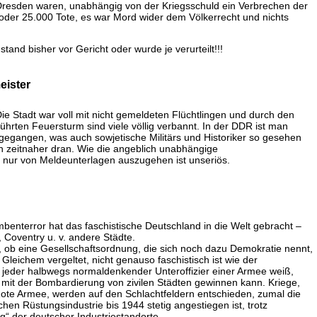
 Dresden waren, unabhängig von der Kriegsschuld ein Verbrechen der
0 oder 25.000 Tote, es war Mord wider dem Völkerrecht und nichts
and bisher vor Gericht oder wurde je verurteilt!!!
ister
ie Stadt war voll mit nicht gemeldeten Flüchtlingen und durch den
führten Feuersturm sind viele völlig verbannt. In der DDR ist man
egangen, was auch sowjetische Militärs und Historiker so gesehen
 zeitnaher dran. Wie die angeblich unabhängige
 nur von Meldeunterlagen auszugehen ist unseriös.
ombenterror hat das faschistische Deutschland in die Welt gebracht –
 Coventry u. v. andere Städte.
e, ob eine Gesellschaftsordnung, die sich noch dazu Demokratie nennt,
 Gleichem vergeltet, nicht genauso faschistisch ist wie der
 jeder halbwegs normaldenkender Unteroffizier einer Armee weiß,
 mit der Bombardierung von zivilen Städten gewinnen kann. Kriege,
ote Armee, werden auf den Schlachtfeldern entschieden, zumal die
hen Rüstungsindustrie bis 1944 stetig angestiegen ist, trotz
“ der deutscher Industriestandorte.