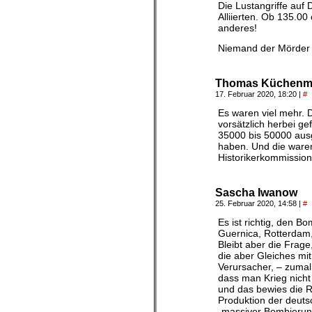
Die Lustangriffe auf
Alliierten. Ob 135.0
anderes!
Niemand der Mörder st
Thomas Küchenme
17. Februar 2020, 18:20
|
#
Es waren viel mehr. D
vorsätzlich herbei ge
35000 bis 50000 ausg
haben. Und die waren
Historikerkommission
Sascha Iwanow
25. Februar 2020, 14:58
|
#
Es ist richtig, den B
Guernica, Rotterdam,
Bleibt aber die Frag
die aber Gleiches mit
Verursacher, – zumal
dass man Krieg nicht
und das bewies die R
Produktion der deutsc
„massiver Bombierung