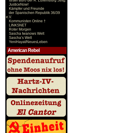
Israel Büro der R. Luxemburg Stiftg.
JusticeNow!
Kämpfer und Freunde
der Spanischen Republik 36/39
e.V.
Kommunisten Online †
LINKSNET
Roter Morgen
Sascha Iwanows Welt
Sascha’s Welt
YeniHayat/NeuesLeben
American Rebel