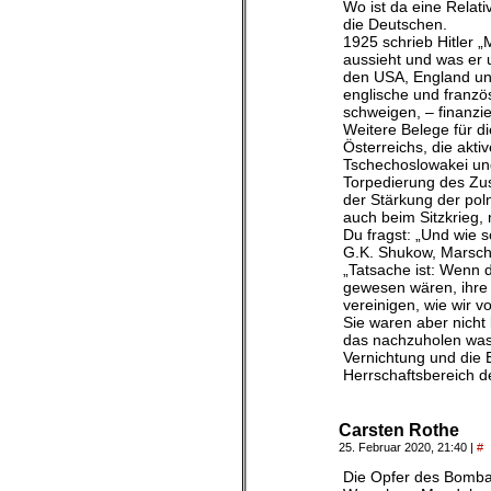
Wo ist da eine Relati
die Deutschen.
1925 schrieb Hitler 
aussieht und was er u
den USA, England und
englische und französ
schweigen, – finanzie
Weitere Belege für di
Österreichs, die akt
Tschechoslowakei und
Torpedierung des Zu
der Stärkung der pol
auch beim Sitzkrieg,
Du fragst: „Und wie s
G.K. Shukow, Marscha
„Tatsache ist: Wenn 
gewesen wären, ihre 
vereinigen, wie wir 
Sie waren aber nicht 
das nachzuholen was s
Vernichtung und die 
Herrschaftsbereich d
Carsten Rothe
25. Februar 2020, 21:40
|
#
Die Opfer des Bombar