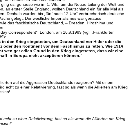
g ging es, genauso wie im 1. Wk., um die Neuaufteilung der Welt und
ten, an erster Stelle England, wollten Deutschland ein für alle Mal als
en. Deshalb wurden bis „fünf nach 12 Uhr“ verbrecherisch deutsche
 Asche gelegt. Der westliche Imperialismus war genauso
 wie das faschistische Deutschland, – Dresden, Hiroshima und
es.
day Correspondent“, London, am 16.9.1989 (vgl. „Frankfurter
89):
t in den Krieg eingetreten, um Deutschland vor Hitler oder die
z oder den Kontinent vor dem Faschismus zu retten. Wie 1914
cht weniger edlen Grund in den Krieg eingetreten, dass wir eine
aft in Europa nicht akzeptieren können.“
lliierten auf die Aggression Deutschlands reagieren? Mit einem
rd echt zu einer Relativierung, fast so als wenn die Alliierten am Krieg
nsinn!
d echt zu einer Relativierung, fast so als wenn die Alliierten am Krieg
nsinn!“