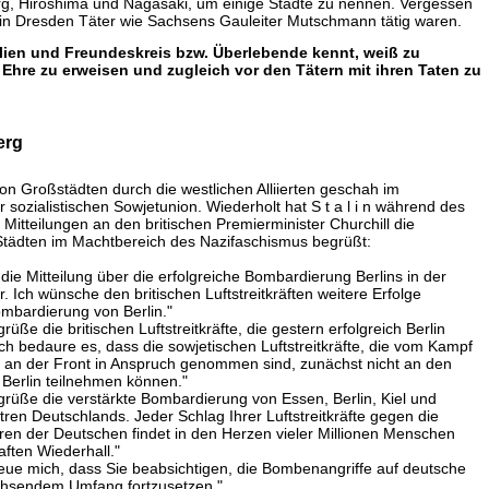
, Hiroshima und Nagasaki, um einige Städte zu nennen. Vergessen
ß in Dresden Täter wie Sachsens Gauleiter Mutschmann tätig waren.
lien und Freundeskreis bzw. Überlebende kennt, weiß zu
 Ehre zu erweisen und zugleich vor den Tätern mit ihren Taten zu
erg
n Großstädten durch die westlichen Alliierten geschah im
sozialistischen Sowjetunion. Wiederholt hat S t a l i n während des
 Mitteilungen an den britischen Premierminister Churchill die
tädten im Machtbereich des Nazifaschismus begrüßt:
 die Mitteilung über die erfolgreiche Bombardierung Berlins in der
 Ich wünsche den britischen Luftstreitkräften weitere Erfolge
mbardierung von Berlin."
üße die britischen Luftstreitkräfte, die gestern erfolgreich Berlin
ch bedaure es, dass die sowjetischen Luftstreitkräfte, die vom Kampf
 an der Front in Anspruch genommen sind, zunächst nicht an den
Berlin teilnehmen können."
egrüße die verstärkte Bombardierung von Essen, Berlin, Kiel und
ren Deutschlands. Jeder Schlag Ihrer Luftstreitkräfte gegen die
ren der Deutschen findet in den Herzen vieler Millionen Menschen
ften Wiederhall."
freue mich, dass Sie beabsichtigen, die Bombenangriffe auf deutsche
achsendem Umfang fortzusetzen."