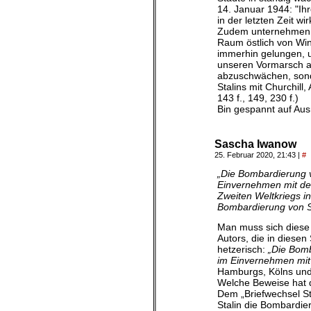
14. Januar 1944: "Ih
in der letzten Zeit wi
Zudem unternehmen di
Raum östlich von Winn
immerhin gelungen, 
unseren Vormarsch au
abzuschwächen, sonder
Stalins mit Churchill
143 f., 149, 230 f.)
Bin gespannt auf Au
Sascha Iwanow
25. Februar 2020, 21:43
|
#
„Die Bombardierung v
Einvernehmen mit der 
Zweiten Weltkriegs in
Bombardierung von S
Man muss sich diese
Autors, die in diesen
hetzerisch:
„Die Bomb
im Einvernehmen mit 
Hamburgs, Kölns und 
Welche Beweise hat d
Dem „Briefwechsel St
Stalin die Bombardie