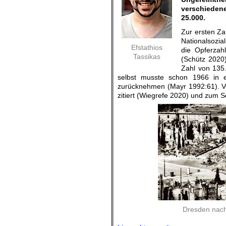
verschiedene
25.000.
Zur ersten Za
Nationalsozi
Efstathios
die Opferza
Tassikas
(Schütz 2020)
Zahl von 135.
selbst musste schon 1966 in 
zurücknehmen (Mayr 1992:61). Vo
zitiert (Wiegrefe 2020) und zum S
Dresden nach 