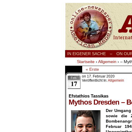
International
IN EIGENER SACHE
–
ON OU
Startseite
›
Allgemein
›
– Myt
« Erste
on
17. Februar 2020
Feb.
Veröffentlicht In:
Allgemein
17
Efstathios Tassikas
Mythos Dresden – B
Der Umgang 
sowie die 
Bombenangri
Februar 19
Ungereimthei