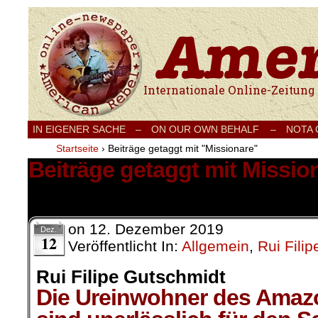
Internationale Onlinezeitung für Frieden
IN EIGENER SACHE
–
ON OUR OWN BEHALF –
NOTA
Startseite
›
Beiträge getaggt mit "Missionare"
Beiträge getaggt mit Missio
1 Ergebnis.
on
12. Dezember 2019
Dez.
12
Veröffentlicht In:
Allgemein
,
Rui Fili
Rui Filipe Gutschmidt
Die Ureinwohner des Amaz