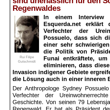
sind unerlässlich für den S
Regenwaldes
In einem Interview
Esquerda.net erklärt
Verfechter der Urei
Possuelo, dass sich di
einer sehr schwierigen
die Politik von Präsid
Rui Filipe
Funai entkräftete, um
Gutschmidt
eliminieren, dass die
Invasion indigener Gebiete ergrei
die Lösung auch in einer inneren
Der Anthropologe Sydney Possuelo i
Verfechter der Ureinwohnerrechte
Geschichte. Von seinen 79 Lebensja
Regenwald. Er hat als Präsident d