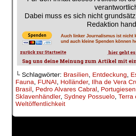
verantwortlic
Dabei muss es sich nicht grundsätz
Redaktion hand
Auch linker Journalismus ist nicht 
und auch kleine Spenden können he
└ Schlagwörter:
Brasilien
,
Entdeckung
,
E
Fauna
,
FUNAI
,
Holländer
,
Ilha de Vera C
Brasil
,
Pedro Alvares Cabral
,
Portugiesen
Sklavenhändler
,
Sydney Possuelo
,
Terra
Weltöffentlichkeit