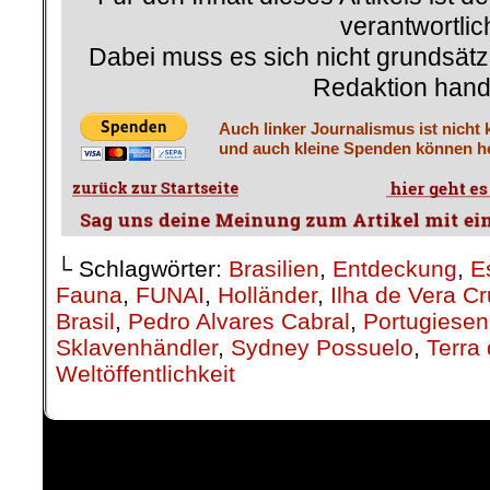
verantwortlic
Dabei muss es sich nicht grundsätz
Redaktion hand
Auch linker Journalismus ist nicht 
und auch kleine Spenden können he
└ Schlagwörter:
Brasilien
,
Entdeckung
,
E
Fauna
,
FUNAI
,
Holländer
,
Ilha de Vera C
Brasil
,
Pedro Alvares Cabral
,
Portugiesen
Sklavenhändler
,
Sydney Possuelo
,
Terra
Weltöffentlichkeit