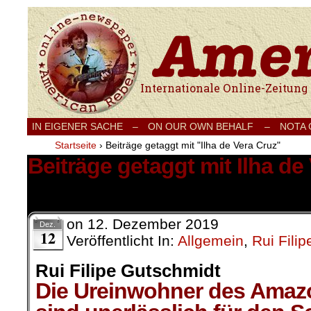
Internationale Onlinezeitung für Frieden
IN EIGENER SACHE
–
ON OUR OWN BEHALF –
NOTA
Startseite
›
Beiträge getaggt mit "Ilha de Vera Cruz"
Beiträge getaggt mit Ilha de
1 Ergebnis.
on
12. Dezember 2019
Dez.
12
Veröffentlicht In:
Allgemein
,
Rui Fili
Rui Filipe Gutschmidt
Die Ureinwohner des Amaz