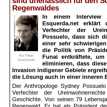
sind unerlässlich für den S
Regenwaldes
In einem Interview
Esquerda.net erklärt
Verfechter der Urei
Possuelo, dass sich di
einer sehr schwierigen
die Politik von Präsid
Rui Filipe
Funai entkräftete, um
Gutschmidt
eliminieren, dass die
Invasion indigener Gebiete ergrei
die Lösung auch in einer inneren
Der Anthropologe Sydney Possuelo i
Verfechter der Ureinwohnerrechte
Geschichte. Von seinen 79 Lebensja
Regenwald. Er hat als Präsident d