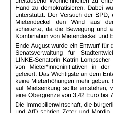
dreitausend Wohneinheiten zu entei
Hand zu demokratisieren. Dabei w
unterstützt. Der Versuch der SPD, d
Mietendeckel den Wind aus d
scheiterte, da die Bewegung und 
Kombination von Mietendeckel und E
Ende August wurde ein Entwurf für 
Senatsverwaltung für Stadtentwic
LINKE-Senatorin Katrin Lompscher 
von Mieter*inneninitiativen in de
gefeiert. Das Wichtigste an dem Entw
keine Mieterhöhungen mehr geben. 
auf Mietsenkung sollte entstehen, 
eine Obergrenze von 3,42 Euro bis 7
Die Immobilienwirtschaft, die bürge
und AfD schrien Zeter und Mordio,