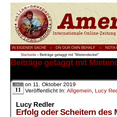
Internationale Onlinezeitung für Frieden
IN EIGENER SACHE
–
ON OUR OWN BEHALF –
NOTA
Startseite
›
Beiträge getaggt mit "Mietendeckel"
Beiträge getaggt mit Mieten
1 Ergebnis.
on
11. Oktober 2019
Okt.
11
Veröffentlicht In:
Allgemein
,
Lucy Red
Lucy Redler
Erfolg oder Scheitern des