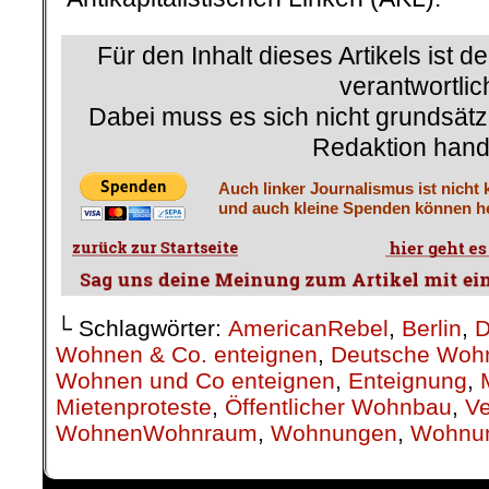
Für den Inhalt dieses Artikels ist d
verantwortlic
Dabei muss es sich nicht grundsätz
Redaktion hand
Auch linker Journalismus ist nicht 
und auch kleine Spenden können he
└ Schlagwörter:
AmericanRebel
,
Berlin
,
D
Wohnen & Co. enteignen
,
Deutsche Wohn
Wohnen und Co enteignen
,
Enteignung
,
Mietenproteste
,
Öffentlicher Wohnbau
,
Ve
WohnenWohnraum
,
Wohnungen
,
Wohnu