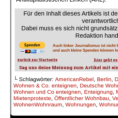
Für den Inhalt dieses Artikels ist d
verantwortlic
Dabei muss es sich nicht grundsätz
Redaktion hand
Auch linker Journalismus ist nicht 
und auch kleine Spenden können he
└ Schlagwörter:
AmericanRebel
,
Berlin
,
D
Wohnen & Co. enteignen
,
Deutsche Wohn
Wohnen und Co enteignen
,
Enteignung
,
Mietenproteste
,
Öffentlicher Wohnbau
,
Ve
WohnenWohnraum
,
Wohnungen
,
Wohnu