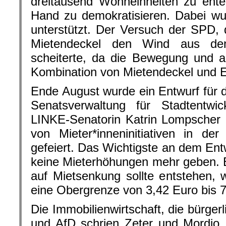
dreitausend Wohneinheiten zu entei
Hand zu demokratisieren. Dabei w
unterstützt. Der Versuch der SPD, d
Mietendeckel den Wind aus d
scheiterte, da die Bewegung und 
Kombination von Mietendeckel und E
Ende August wurde ein Entwurf für 
Senatsverwaltung für Stadtentwic
LINKE-Senatorin Katrin Lompscher 
von Mieter*inneninitiativen in de
gefeiert. Das Wichtigste an dem Entw
keine Mieterhöhungen mehr geben. 
auf Mietsenkung sollte entstehen, 
eine Obergrenze von 3,42 Euro bis 7
Die Immobilienwirtschaft, die bürge
und AfD schrien Zeter und Mordio,