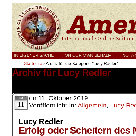
Internationale Onlinezeitung für Frieden
IN EIGENER SACHE
–
ON OUR OWN BEHALF –
NOTA
Startseite
›
Archiv für die Kategorie "Lucy Redler"
Archiv für Lucy Redler
1 Ergebnis.
on
11. Oktober 2019
Okt.
11
Veröffentlicht In:
Allgemein
,
Lucy Red
Lucy Redler
Erfolg oder Scheitern des