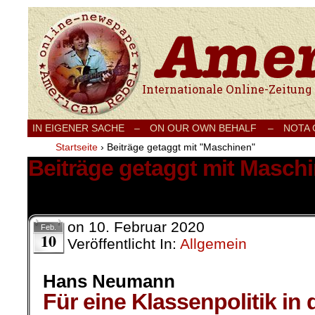
Internationale Onlinezeitung für Frieden
IN EIGENER SACHE
–
ON OUR OWN BEHALF –
NOTA
Startseite
›
Beiträge getaggt mit "Maschinen"
Beiträge getaggt mit Masch
1 Ergebnis.
on
10. Februar 2020
Feb.
10
Veröffentlicht In:
Allgemein
Hans Neumann
Für eine Klassenpolitik in 