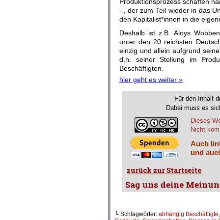
Produktionsprozess schaffen nä
–, der zum Teil wieder in das U
den Kapitalist*innen in die eige
Deshalb ist z.B. Aloys Wobben
unter den 20 reichsten Deutsc
einzig und allein aufgrund se
d.h. seiner Stellung im Prod
Beschäftigten.
hier geht es weiter »
Für den Inhalt d
Dabei muss es sich
Dieses We
Nicht komm
Auch lin
und auch
└ Schlagwörter:
abhängig Beschäftigte