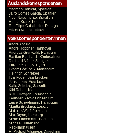
Auslandskorrespondenten
Andreas Habicht, Spanien
Jairo Gomez Garcia, Spanien
Noel Nascimento, Brasilien
Rainer Kranz, Portugal
Rui Filipe Gutschmidt, Portugal
Yücel Özdemir, Türkei
Volkskorrespondenten/innen
Andre Accardi
André Höppner, Hannover
Andreas Grünwald, Hamburg
Bastian Reichardt, Königswinter
Diethard Möller, Stuttgart
Fritz Theisen, Stuttgart
Gizem Gözüacik, Mannheim
Heinrich Schreiber
Ilga Röder, Saarbrücken
Jens Lustig, Augsburg
Kalle Schulze, Sassnitz
Kiki Rebell, Kiel
K-M. Luettgen, Remscheid
Leander Sukov, Ochsenfurt
Luise Schoolmann, Hambgurg
Maritta Brückner, Leipzig
Matthias Wolf, Potsdam
Max Bryan, Hamburg
Merle Lindemann, Bochum
Michael Hillerband,
Recklinghausen
H. Michael Vilsmeier, Dingolfing