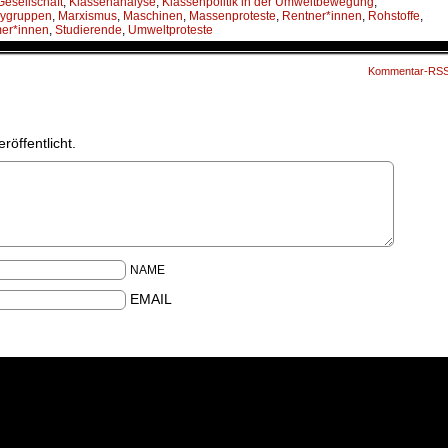
Gesellschaft
,
Klassenanalyse
,
Klassenpolitik in der Umweltbewegung
,
ygruppen
,
Marxismus
,
Maschinen
,
Massenproteste
,
Rentner*innen
,
Rohstoffe
,
er*innen
,
Studierende
,
Umweltproteste
Kommentar-RS
röffentlicht.
NAME
EMAIL