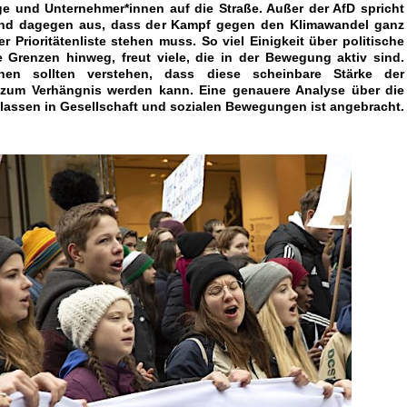
ge und Unternehmer*innen auf die Straße. Außer der AfD spricht
nd dagegen aus, dass der Kampf gegen den Klimawandel ganz
r Prioritätenliste stehen muss. So viel Einigkeit über politische
e Grenzen hinweg, freut viele, die in der Bewegung aktiv sind.
innen sollten verstehen, dass diese scheinbare Stärke der
um Verhängnis werden kann. Eine genauere Analyse über die
lassen in Gesellschaft und sozialen Bewegungen ist angebracht.