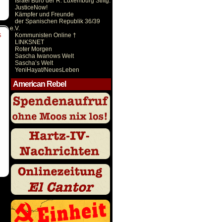
Israel Büro der R. Luxemburg Stiftg.
JusticeNow!
Kämpfer und Freunde
der Spanischen Republik 36/39
e.V.
Kommunisten Online †
S
LINKSNET
Roter Morgen
Sascha Iwanows Welt
Sascha’s Welt
YeniHayat/NeuesLeben
American Rebel