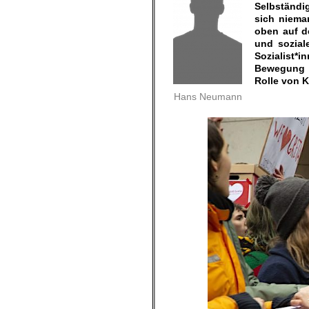
Selbständi
sich niema
oben auf de
und sozial
Sozialist*
Bewegung z
Rolle von K
Hans Neumann