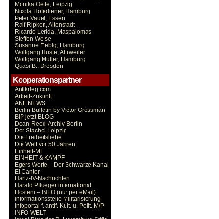
Monika Oette, Leipzig
Nicola Hofediener, Hamburg
Peter Vauel, Essen
Ralf Ripken, Altenstadt
Ricardo Lerida, Maspalomas
Steffen Weise
Susanne Fiebig, Hamburg
Wolfgang Huste, Ahrweiler
Wolfgang Müller, Hamburg
Quasi B., Dresden
Kooperationspartner
Antikrieg.com
Arbeit-Zukunft
ANF NEWS
Berlin Bulletin by Victor Grossman
BIP jetzt BLOG
Dean-Reed-Archiv-Berlin
Der Stachel Leipzig
Die Freiheitsliebe
Die Welt vor 50 Jahren
Einheit-ML
EINHEIT & KAMPF
Egers Worte – Der Schwarze Kanal
El Cantor
Hartz-IV-Nachrichten
Harald Pflueger international
Hosteni – INFO (nur per eMail)
Informationsstelle Militarisierung
Infoportal f. antif. Kult. u. Polit. M/P
INFO-WELT