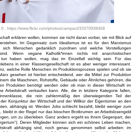
0 , https://www.flickr.com/photos/campact/33370938458
chaft erklären wollen, kommen sie nicht daran vorbei, sie mit Blick auf
verstehen. Im Gegensatz zum Idealismus ist es für den Marxismus
n sich Menschen gedanklich zuordnen und welche Vorstellungen
sind. Wenn vegane Katholik*innen nichts mit anarchistischen
zu tun haben wollen, mag das im Einzelfall wichtig sein. Für das
bens in einer Klassengesellschaft ist es aber weniger interessant.
vanz, welche Rolle Menschen im Produktionsprozess spielen und ob sie
Marx gesehen ist hierbei entscheidend, wer die Mittel zur Produktion
 einem die Maschinen, Rohstoffe, Gebäude oder Ähnliches gehören, die
ren Produkten benötigt werden oder ob man in dieser Wirtschaft im
 Arbeitskraft verkaufen kann. Alle, die in letztere Kategorie fallen,
*innenklasse, die rein zahlenmäßig den überwiegenden Teil der
der Konjunktur der Wirtschaft und der Willkür der Eigentümer an den
isten, abhängig ist. Werden Jobs schlecht bezahlt, bleibt weniger zum
, bleibt in der Regel nur das bisschen Brotkrumen an Arbeitslosengeld
ungen, um zu überleben. Ganz anders ergeht es ihrem Gegenpart, der
Bürgertum“). Deren Mitglieder können sich ein schönes Leben machen,
itskraft abhängig sind, noch genau genommen selbst arbeiten: im