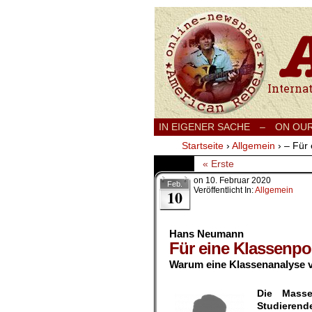
International
IN EIGENER SACHE
–
ON OU
Startseite
›
Allgemein
›
– Für 
« Erste
on
10. Februar 2020
Feb.
Veröffentlicht In:
Allgemein
10
Hans Neumann
Für eine Klassenpo
Warum eine Klassenanalyse v
.
Die Masse
Studierende