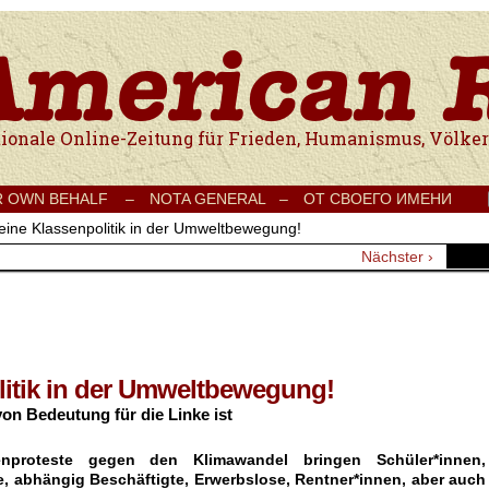
e Onlinezeitung für Frieden, Humanismus, Völkerverständigung und Kul
R OWN BEHALF –
NOTA GENERAL –
ОТ СВОЕГО ИМЕНИ
eine Klassenpolitik in der Umweltbewegung!
Nächster ›
litik in der Umweltbewegung!
on Bedeutung für die Linke ist
nproteste gegen den Klimawandel bringen Schüler*innen,
, abhängig Beschäftigte, Erwerbslose, Rentner*innen, aber auch