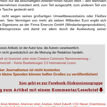
mlich nur die beschäftigten Arbeiter*innen neuen Wert – den Mehrwert
nternehmen investiert wird, zum Teil ausgezahlt, zum anderen Teil von
ne Tasche gesteckt wird.
 nicht wegen seines großartigen Umweltbewusstseins oder Fleißes
hen. Sein Vermögen von mehr als sieben Milliarden Euro ergibt sich
ines Eigentums an der Firma Enercon GmbH (Windanlangenproduktion),
uktionsprozess und damit vor allem durch die Ausbeutung seiner
ieses Artikels ist der Autor bzw. die Autorin verantwortlich.
 nicht grundsätzlich um die Meinung der Redaktion handeln.
rk ist lizenziert unter einer Creative Commons Namensnennung –
erziell – Keine Bearbeitungen 3.0 International Lizenz.
ker Journalismus ist nicht kostenlos
 kleine Spenden können helfen Großes zu veröffentlichen!
,
Aloys Wobben
,
American rebel
,
Analyse
,
Arbeit Zukunft
,
CO2-Steuer
,
Erwerbslose
,