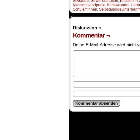
Gebäude
,
Gewerkschaften
,
Klassen in 
Klassenstandpunkt
,
Klimawandel
,
Lobb
Schüler*innen
,
SelbständigeUnternehm
Diskussion ¬
Kommentar ¬
Deine E-Mail-Adresse wird nicht ve