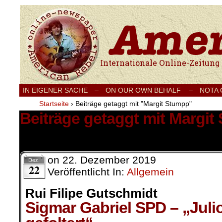
Internationale Onlinezeitung für Frieden
IN EIGENER SACHE
–
ON OUR OWN BEHALF –
NOTA
Startseite
›
Beiträge getaggt mit "Margit Stumpp"
Beiträge getaggt mit Margi
1 Ergebnis.
on
22. Dezember 2019
Dez.
22
Veröffentlicht In:
Allgemein
Rui Filipe Gutschmidt
Sigmar Gabriel SPD – „Jul