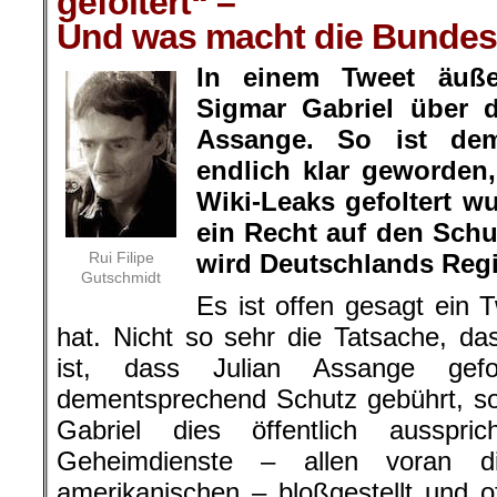
gefoltert“ –
Und was macht die Bundesr
In einem Tweet äußer
Sigmar Gabriel über d
Assange. So ist de
endlich klar geworden
Wiki-Leaks gefoltert w
ein Recht auf den Schu
Rui Filipe
wird Deutschlands Re
Gutschmidt
Es ist offen gesagt ein 
hat. Nicht so sehr die Tatsache, da
ist, dass Julian Assange gef
dementsprechend Schutz gebührt, so
Gabriel dies öffentlich ausspr
Geheimdienste – allen voran d
amerikanischen – bloßgestellt und of