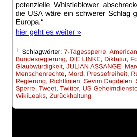
potenzielle Whistleblower abschrec
die USA wäre ein schwerer Schlag ge
Europa.“
hier geht es weiter »
└ Schlagwörter:
7-Tagessperre
,
America
Bundesregierung
,
DIE LINKE
,
Diktatur
,
Fo
Glaubwürdigkeit
,
JULIAN ASSANGE
,
Mar
Menschenrechte
,
Mord
,
Pressefreiheit
,
Re
Regierung
,
Richtlinien
,
Sevim Dagdelen
,
Sperre
,
Tweet
,
Twitter
,
US-Geheimdienst
WikiLeaks
,
Zurückhaltung