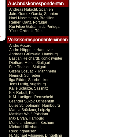
Auslandskorrespondenten
Andreas Habicht, Spanien
Jairo Gomez Garcia, Spanien
Noel Nascimento, Brasilien
Rainer Kranz, Portugal
Rui Filipe Gutschmidt, Portugal
Yücel Özdemir, Türkei
t
Volkskorrespondenten/innen
Andre Accardi
André Höppner, Hannover
Andreas Grünwald, Hamburg
Bastian Reichardt, Königswinter
Diethard Möller, Stuttgart
Fritz Theisen, Stuttgart
Gizem Gözüacik, Mannheim
Heinrich Schreiber
Ilga Röder, Saarbrücken
Jens Lustig, Augsburg
Kalle Schulze, Sassnitz
Kiki Rebell, Kiel
K-M. Luettgen, Remscheid
Leander Sukov, Ochsenfurt
Luise Schoolmann, Hambgurg
Maritta Brückner, Leipzig
Matthias Wolf, Potsdam
Max Bryan, Hamburg
Merle Lindemann, Bochum
Michael Hillerband,
Recklinghausen
H. Michael Vilsmeier, Dingolfing