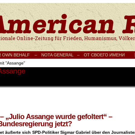
e Onlinezeitung für Frieden, Humanismus, Völkerverständigung und Kul
R OWN BEHALF –
NOTA GENERAL –
ОТ СВОЕГО ИМЕНИ
mit "Assange"
 Assange
– „Julio Assange wurde gefoltert“ –
Bundesregierung jetzt?
et äußerte sich SPD-Politiker Sigmar Gabriel über den Journalist