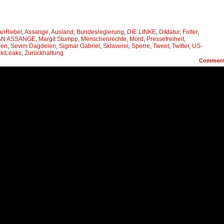
anRebel
,
Assange
,
Ausland
,
Bundesregierung
,
DIE LINKE
,
Diktatur
,
Folter
,
AN ASSANGE
,
Margit Stumpp
,
Menschenrechte
,
Mord
,
Pressefreiheit
,
ien
,
Sevim Dagdelen
,
Sigmar Gabriel
,
Sklaverei
,
Sperre
,
Tweet
,
Twitter
,
US-
kiLeaks
,
Zurückhaltung
Commen