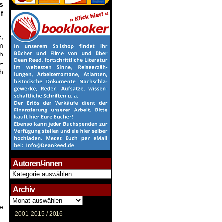
s
f
e,
m
ch
S-
ch
Autoren/-innen
Autoren/-
innen
Archiv
Archiv
ie
2001-2015 /
2016