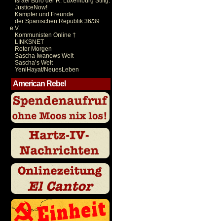
Israel Büro der R. Luxemburg Stiftg.
JusticeNow!
Kämpfer und Freunde
der Spanischen Republik 36/39
e.V.
Kommunisten Online †
LINKSNET
Roter Morgen
Sascha Iwanows Welt
Sascha’s Welt
YeniHayat/NeuesLeben
American Rebel