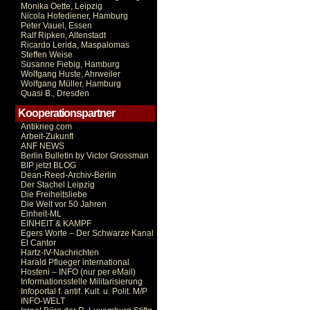
Monika Oette, Leipzig
Nicola Hofediener, Hamburg
Peter Vauel, Essen
Ralf Ripken, Altenstadt
Ricardo Lerida, Maspalomas
Steffen Weise
Susanne Fiebig, Hamburg
Wolfgang Huste, Ahrweiler
Wolfgang Müller, Hamburg
Quasi B., Dresden
Kooperationspartner
Antikrieg.com
Arbeit-Zukunft
ANF NEWS
Berlin Bulletin by Victor Grossman
BIP jetzt BLOG
Dean-Reed-Archiv-Berlin
Der Stachel Leipzig
Die Freiheitsliebe
Die Welt vor 50 Jahren
Einheit-ML
EINHEIT & KAMPF
Egers Worte – Der Schwarze Kanal
El Cantor
Hartz-IV-Nachrichten
Harald Pflueger international
Hosteni – INFO (nur per eMail)
Informationsstelle Militarisierung
Infoportal f. antif. Kult. u. Polit. M/P
INFO-WELT