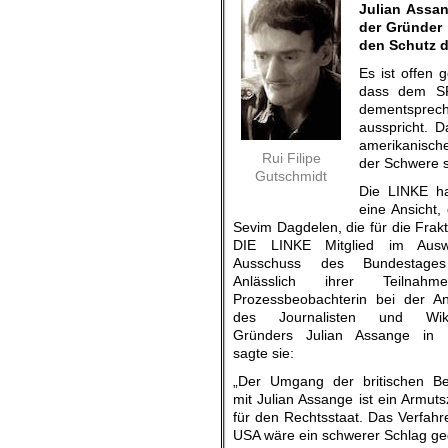
Julian Assa
der Gründer 
den Schutz d
Es ist offen 
dass dem SPD
dementspreche
ausspricht. 
amerikanische
Rui Filipe
der Schwere 
Gutschmidt
Die LINKE h
eine Ansicht,
Sevim Dagdelen, die für die Frak
DIE LINKE Mitglied im Auswä
Ausschuss des Bundestages 
Anlässlich ihrer Teilnah
Prozessbeobachterin bei der A
des Journalisten und Wiki
Gründers Julian Assange in 
sagte sie:
„Der Umgang der britischen B
mit Julian Assange ist ein Armut
für den Rechtsstaat. Das Verfahre
USA wäre ein schwerer Schlag geg