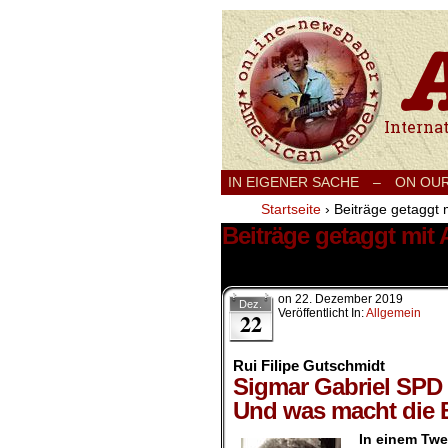
International
IN EIGENER SACHE
–
ON OU
Startseite
›
Beiträge getaggt 
Beiträge getaggt mit
1 Ergebnis.
on
22. Dezember 2019
Dez.
Veröffentlicht In:
Allgemein
22
Rui Filipe Gutschmidt
Sigmar Gabriel SPD 
Und was macht die 
In einem Twe