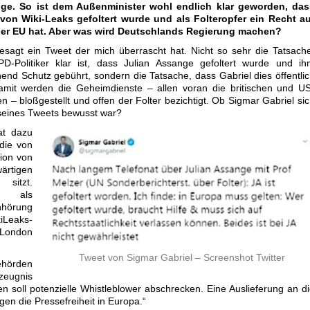
nge. So ist dem Außenminister wohl endlich klar geworden, das
von Wiki-Leaks gefoltert wurde und als Folteropfer ein Recht au
er EU hat. Aber was wird Deutschlands Regierung machen?
gesagt ein Tweet der mich überrascht hat. Nicht so sehr die Tatsach
-Politiker klar ist, dass Julian Assange gefoltert wurde und ih
nd Schutz gebührt, sondern die Tatsache, dass Gabriel dies öffentli
Damit werden die Geheimdienste – allen voran die britischen und U
n – bloßgestellt und offen der Folter bezichtigt. Ob Sigmar Gabriel si
seines Tweets bewusst war?
at dazu
 die von
tion von
rtigen
sitzt.
me als
nhörung
Leaks-
London
…
Tweet von Sigmar Gabriel – Screenshot Twitter
ehörden
szeugnis
n soll potenzielle Whistleblower abschrecken. Eine Auslieferung an d
en die Pressefreiheit in Europa.“