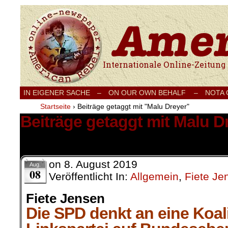
Internationale Onlinezeitung für Frieden
IN EIGENER SACHE
–
ON OUR OWN BEHALF –
NOTA
Startseite
›
Beiträge getaggt mit "Malu Dreyer"
Beiträge getaggt mit Malu D
1 Ergebnis.
on
8. August 2019
Aug.
08
Veröffentlicht In:
Allgemein
,
Fiete Je
Fiete Jensen
Die SPD denkt an eine Koali