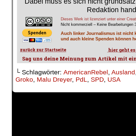
Dabei muss es sich nicht grundsätz
Redaktion hand
Dieses Werk ist lizenziert unter einer C
Nicht kommerziell – Keine Bearbeitungen 
Auch linker Journalismus ist nicht 
und auch kleine Spenden können he
└ Schlagwörter:
AmericanRebel
,
Ausland
Groko
,
Malu Dreyer
,
PdL
,
SPD
,
USA