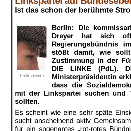
Linkspartei auf Bundesebe
Ist das schon der berühmte Str
.
Berlin:
Die kommissari
Dreyer hat sich of
Regierungsbündnis i
stößt damit, wie soll
Zustimmung in der Fü
DIE LINKE (PdL). Die
Fiete Jensen
Ministerpräsidentin er
dass die Sozialdemok
mit der Linkspartei suchen und 
sollten.
Es scheint wie eine sehr späte Einsi
sucht anscheinend aktiv Gemeinsamk
für ein sogenantes „rot-rotes Bünd